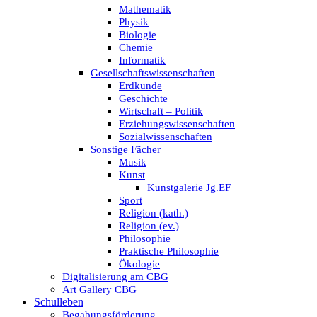
Mathematik
Physik
Biologie
Chemie
Informatik
Gesellschaftswissenschaften
Erdkunde
Geschichte
Wirtschaft – Politik
Erziehungswissenschaften
Sozialwissenschaften
Sonstige Fächer
Musik
Kunst
Kunstgalerie Jg.EF
Sport
Religion (kath.)
Religion (ev.)
Philosophie
Praktische Philosophie
Ökologie
Digitalisierung am CBG
Art Gallery CBG
Schulleben
Begabungsförderung