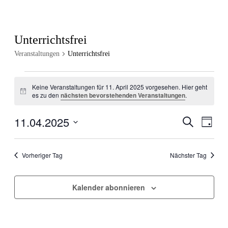
Unterrichtsfrei
Veranstaltungen
Unterrichtsfrei
Veranstaltungen
Keine Veranstaltungen für 11. April 2025 vorgesehen. Hier geht
für
Hinweis
es zu den
nächsten bevorstehenden Veranstaltungen
.
11.
April
11.04.2025
Veranstal
Veran
Suche
Tag
Ansic
2025
Suche
Datum
Navig
wählen.
und
Vorheriger Tag
Nächster Tag
Ansichten
Navigati
Kalender abonnieren