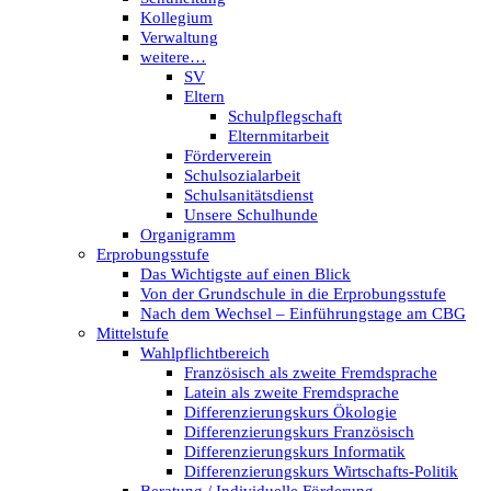
Kollegium
Verwaltung
weitere…
SV
Eltern
Schulpflegschaft
Elternmitarbeit
Förderverein
Schulsozialarbeit
Schulsanitätsdienst
Unsere Schulhunde
Organigramm
Erprobungsstufe
Das Wichtigste auf einen Blick
Von der Grundschule in die Erprobungsstufe
Nach dem Wechsel – Einführungstage am CBG
Mittelstufe
Wahlpflichtbereich
Französisch als zweite Fremdsprache
Latein als zweite Fremdsprache
Differenzierungskurs Ökologie
Differenzierungskurs Französisch
Differenzierungskurs Informatik
Differenzierungskurs Wirtschafts-Politik