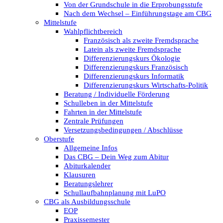
Von der Grundschule in die Erprobungsstufe
Nach dem Wechsel – Einführungstage am CBG
Mittelstufe
Wahlpflichtbereich
Französisch als zweite Fremdsprache
Latein als zweite Fremdsprache
Differenzierungskurs Ökologie
Differenzierungskurs Französisch
Differenzierungskurs Informatik
Differenzierungskurs Wirtschafts-Politik
Beratung / Individuelle Förderung
Schulleben in der Mittelstufe
Fahrten in der Mittelstufe
Zentrale Prüfungen
Versetzungsbedingungen / Abschlüsse
Oberstufe
Allgemeine Infos
Das CBG – Dein Weg zum Abitur
Abiturkalender
Klausuren
Beratungslehrer
Schullaufbahnplanung mit LuPO
CBG als Ausbildungsschule
EOP
Praxissemester