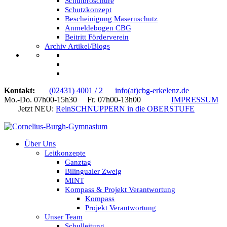
Schulbroschüre
Schutzkonzept
Bescheinigung Masernschutz
Anmeldebogen CBG
Beitritt Förderverein
Archiv Artikel/Blogs
Kontakt:
(02431) 4001 / 2
info(at)cbg-erkelenz.de
Mo.-Do. 07h00-15h30 Fr. 07h00-13h00
IMPRESSUM
Jetzt NEU:
ReinSCHNUPPERN in die OBERSTUFE
Über Uns
Leitkonzepte
Ganztag
Bilingualer Zweig
MINT
Kompass & Projekt Verantwortung
Kompass
Projekt Verantwortung
Unser Team
Schulleitung