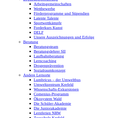
Arbeitsgemeinschaften
Wettbewerbe
Förderprogramme und Stipendien
Latente Talente
Sportwettkämpfe
Forderkurs Kunst
DELF
Unsere Auszeichnungen und Erfolge
Beratung
Beratungsteam
Beratungslehrer SII
Laufbahnberatung
Lerncoaching
Drogenprävention
Sozialraumkonzept
Andere Lernorte
Lumbricus – der Umweltbus
Umweltzentrum Krefeld
Wissenschafts-Exkursionen
Comenius-Programm
Ökosystem Wald
Die Schüler-Akademie
Die Juniorakademie
Lernferien NRW
Zooschule Krefeld