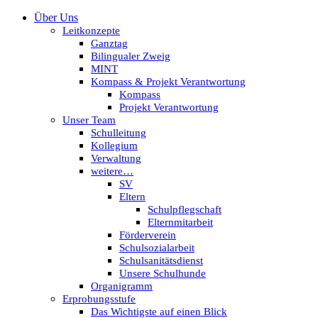
Über Uns
Leitkonzepte
Ganztag
Bilingualer Zweig
MINT
Kompass & Projekt Verantwortung
Kompass
Projekt Verantwortung
Unser Team
Schulleitung
Kollegium
Verwaltung
weitere…
SV
Eltern
Schulpflegschaft
Elternmitarbeit
Förderverein
Schulsozialarbeit
Schulsanitätsdienst
Unsere Schulhunde
Organigramm
Erprobungsstufe
Das Wichtigste auf einen Blick