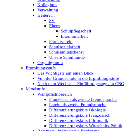
Kollegium
Verwaltung
weitere…
SV
Eltern
Schulpflegschaft
Elternmitarbeit
Förderverein
Schulsozialarbeit
Schulsanitätsdienst
Unsere Schulhunde
Organigramm
Erprobungsstufe
Das Wichtigste auf einen Blick
Von der Grundschule in die Erprobungsstufe
Nach dem Wechsel – Einführungstage am CBG
Mittelstufe
Wahlpflichtbereich
Französisch als zweite Fremdsprache
Latein als zweite Fremdsprache
Differenzierungskurs Ökologie
Differenzierungskurs Französisch
Differenzierungskurs Informatik
Differenzierungskurs Wirtschafts-Politik