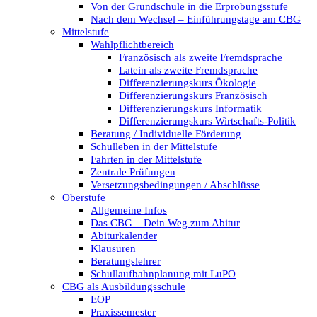
Von der Grundschule in die Erprobungsstufe
Nach dem Wechsel – Einführungstage am CBG
Mittelstufe
Wahlpflichtbereich
Französisch als zweite Fremdsprache
Latein als zweite Fremdsprache
Differenzierungskurs Ökologie
Differenzierungskurs Französisch
Differenzierungskurs Informatik
Differenzierungskurs Wirtschafts-Politik
Beratung / Individuelle Förderung
Schulleben in der Mittelstufe
Fahrten in der Mittelstufe
Zentrale Prüfungen
Versetzungsbedingungen / Abschlüsse
Oberstufe
Allgemeine Infos
Das CBG – Dein Weg zum Abitur
Abiturkalender
Klausuren
Beratungslehrer
Schullaufbahnplanung mit LuPO
CBG als Ausbildungsschule
EOP
Praxissemester