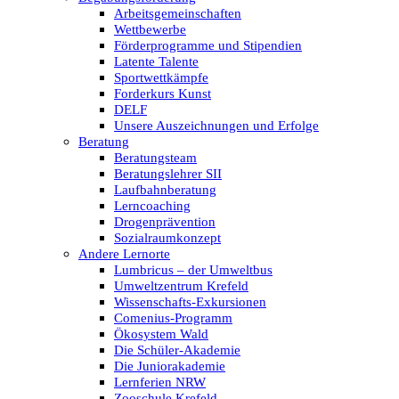
Arbeitsgemeinschaften
Wettbewerbe
Förderprogramme und Stipendien
Latente Talente
Sportwettkämpfe
Forderkurs Kunst
DELF
Unsere Auszeichnungen und Erfolge
Beratung
Beratungsteam
Beratungslehrer SII
Laufbahnberatung
Lerncoaching
Drogenprävention
Sozialraumkonzept
Andere Lernorte
Lumbricus – der Umweltbus
Umweltzentrum Krefeld
Wissenschafts-Exkursionen
Comenius-Programm
Ökosystem Wald
Die Schüler-Akademie
Die Juniorakademie
Lernferien NRW
Zooschule Krefeld