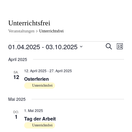
Unterrichtsfrei
Veranstaltungen
Unterrichtsfrei
01.04.2025
 - 
03.10.2025
Veranstal
Veran
Suche
Liste
Ansic
Suche
Datum
Navig
wählen.
April 2025
und
Ansichten
12. April 2025
-
27. April 2025
SA.
12
Navigati
Osterferien
Unterrichtsfrei
Mai 2025
1. Mai 2025
DO.
1
Tag der Arbeit
Unterrichtsfrei