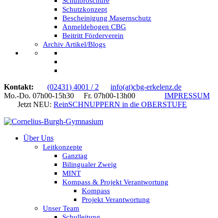
Schulbroschüre
Schutzkonzept
Bescheinigung Masernschutz
Anmeldebogen CBG
Beitritt Förderverein
Archiv Artikel/Blogs
Kontakt:
(02431) 4001 / 2
info(at)cbg-erkelenz.de
Mo.-Do. 07h00-15h30 Fr. 07h00-13h00
IMPRESSUM
Jetzt NEU:
ReinSCHNUPPERN in die OBERSTUFE
Über Uns
Leitkonzepte
Ganztag
Bilingualer Zweig
MINT
Kompass & Projekt Verantwortung
Kompass
Projekt Verantwortung
Unser Team
Schulleitung