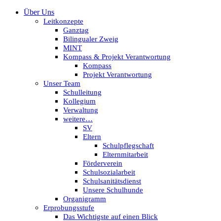
Über Uns
Leitkonzepte
Ganztag
Bilingualer Zweig
MINT
Kompass & Projekt Verantwortung
Kompass
Projekt Verantwortung
Unser Team
Schulleitung
Kollegium
Verwaltung
weitere…
SV
Eltern
Schulpflegschaft
Elternmitarbeit
Förderverein
Schulsozialarbeit
Schulsanitätsdienst
Unsere Schulhunde
Organigramm
Erprobungsstufe
Das Wichtigste auf einen Blick