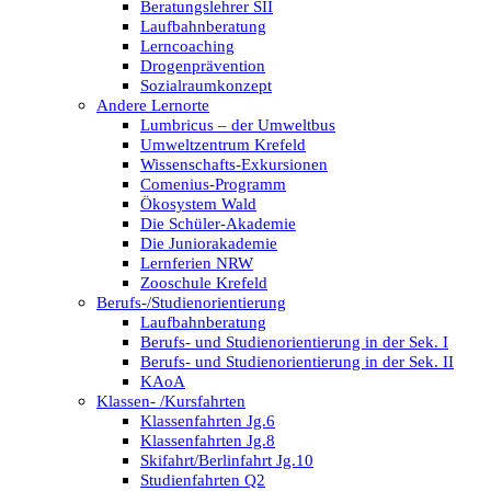
Beratungslehrer SII
Laufbahnberatung
Lerncoaching
Drogenprävention
Sozialraumkonzept
Andere Lernorte
Lumbricus – der Umweltbus
Umweltzentrum Krefeld
Wissenschafts-Exkursionen
Comenius-Programm
Ökosystem Wald
Die Schüler-Akademie
Die Juniorakademie
Lernferien NRW
Zooschule Krefeld
Berufs-/Studienorientierung
Laufbahnberatung
Berufs- und Studienorientierung in der Sek. I
Berufs- und Studienorientierung in der Sek. II
KAoA
Klassen- /Kursfahrten
Klassenfahrten Jg.6
Klassenfahrten Jg.8
Skifahrt/Berlinfahrt Jg.10
Studienfahrten Q2