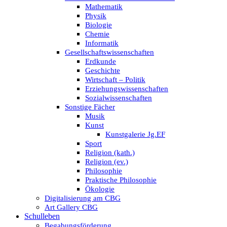
Mathematik
Physik
Biologie
Chemie
Informatik
Gesellschaftswissenschaften
Erdkunde
Geschichte
Wirtschaft – Politik
Erziehungswissenschaften
Sozialwissenschaften
Sonstige Fächer
Musik
Kunst
Kunstgalerie Jg.EF
Sport
Religion (kath.)
Religion (ev.)
Philosophie
Praktische Philosophie
Ökologie
Digitalisierung am CBG
Art Gallery CBG
Schulleben
Begabungsförderung