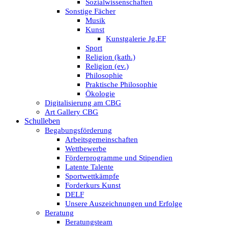
Sozialwissenschaften
Sonstige Fächer
Musik
Kunst
Kunstgalerie Jg.EF
Sport
Religion (kath.)
Religion (ev.)
Philosophie
Praktische Philosophie
Ökologie
Digitalisierung am CBG
Art Gallery CBG
Schulleben
Begabungsförderung
Arbeitsgemeinschaften
Wettbewerbe
Förderprogramme und Stipendien
Latente Talente
Sportwettkämpfe
Forderkurs Kunst
DELF
Unsere Auszeichnungen und Erfolge
Beratung
Beratungsteam