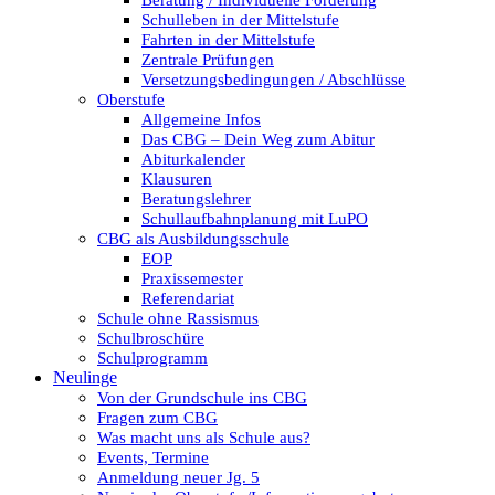
Beratung / Individuelle Förderung
Schulleben in der Mittelstufe
Fahrten in der Mittelstufe
Zentrale Prüfungen
Versetzungsbedingungen / Abschlüsse
Oberstufe
Allgemeine Infos
Das CBG – Dein Weg zum Abitur
Abiturkalender
Klausuren
Beratungslehrer
Schullaufbahnplanung mit LuPO
CBG als Ausbildungsschule
EOP
Praxissemester
Referendariat
Schule ohne Rassismus
Schulbroschüre
Schulprogramm
Neulinge
Von der Grundschule ins CBG
Fragen zum CBG
Was macht uns als Schule aus?
Events, Termine
Anmeldung neuer Jg. 5