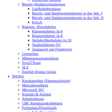
Berufs-/Studienorientierung
Laufbahnberatung
Berufs- und Studienorientierung in der Sek. I
Berufs- und Studienorientierung in der Sek. II
KAoA
Klassen- /Kursfahrten
Klassenfahrten Jg.6
Klassenfahrten Jg.8
Skifahrt/Berlinfahrt Jg.10
Studienfahrten Q2
Austausch mit Frankreich
Lernzeiten
Mittagspausenangebote
EvenTTeam
SLZ
English Drama Group
Service
Krankmelden (Elternnachricht)
Mensabestellung
Microsoft 365
Kontakt & Anfahrt
Schulordnung
CBG Kleidungskollektion
Formulare/Downloads