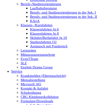
Berufs-/Studienorientierung
Laufbahnberatung
Berufs- und Studienorientierung in der Sek. I
Berufs- und Studienorientierung in der Sek. II
KAoA
Klassen- /Kursfahrten
Klassenfahrten Jg.6
Klassenfahrten Jg.8
Skifahrt/Berlinfahrt Jg.10
Studienfahrten Q2
Austausch mit Frankreich
Lernzeiten
Mittagspausenangebote
EvenTTeam
SLZ
English Drama Group
Service
Krankmelden (Elternnachricht)
Mensabestellung
Microsoft 365
Kontakt & Anfahrt
Schulordnung
CBG Kleidungskollektion
Formulare/Downloads