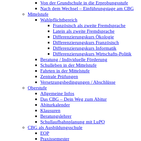
Von der Grundschule in die Erprobungsstufe
Nach dem Wechsel – Einführungstage am CBG
Mittelstufe
Wahlpflichtbereich
Französisch als zweite Fremdsprache
Latein als zweite Fremdsprache
Differenzierungskurs Ökologie
Differenzierungskurs Französisch
Differenzierungskurs Informatik
Differenzierungskurs Wirtschafts-Politik
Beratung / Individuelle Förderung
Schulleben in der Mittelstufe
Fahrten in der Mittelstufe
Zentrale Prüfungen
Versetzungsbedingungen / Abschlüsse
Oberstufe
Allgemeine Infos
Das CBG – Dein Weg zum Abitur
Abiturkalender
Klausuren
Beratungslehrer
Schullaufbahnplanung mit LuPO
CBG als Ausbildungsschule
EOP
Praxissemester