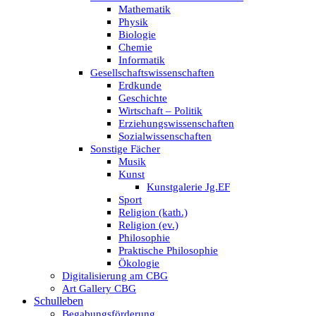
Mathematik
Physik
Biologie
Chemie
Informatik
Gesellschaftswissenschaften
Erdkunde
Geschichte
Wirtschaft – Politik
Erziehungswissenschaften
Sozialwissenschaften
Sonstige Fächer
Musik
Kunst
Kunstgalerie Jg.EF
Sport
Religion (kath.)
Religion (ev.)
Philosophie
Praktische Philosophie
Ökologie
Digitalisierung am CBG
Art Gallery CBG
Schulleben
Begabungsförderung