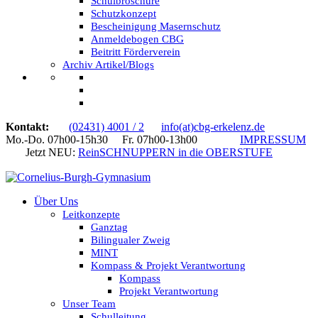
Schulbroschüre
Schutzkonzept
Bescheinigung Masernschutz
Anmeldebogen CBG
Beitritt Förderverein
Archiv Artikel/Blogs
Kontakt:
(02431) 4001 / 2
info(at)cbg-erkelenz.de
Mo.-Do. 07h00-15h30 Fr. 07h00-13h00
IMPRESSUM
Jetzt NEU:
ReinSCHNUPPERN in die OBERSTUFE
Über Uns
Leitkonzepte
Ganztag
Bilingualer Zweig
MINT
Kompass & Projekt Verantwortung
Kompass
Projekt Verantwortung
Unser Team
Schulleitung