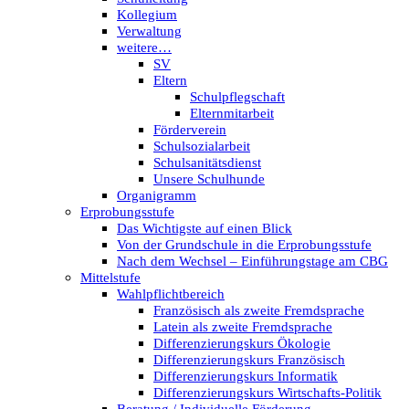
Kollegium
Verwaltung
weitere…
SV
Eltern
Schulpflegschaft
Elternmitarbeit
Förderverein
Schulsozialarbeit
Schulsanitätsdienst
Unsere Schulhunde
Organigramm
Erprobungsstufe
Das Wichtigste auf einen Blick
Von der Grundschule in die Erprobungsstufe
Nach dem Wechsel – Einführungstage am CBG
Mittelstufe
Wahlpflichtbereich
Französisch als zweite Fremdsprache
Latein als zweite Fremdsprache
Differenzierungskurs Ökologie
Differenzierungskurs Französisch
Differenzierungskurs Informatik
Differenzierungskurs Wirtschafts-Politik