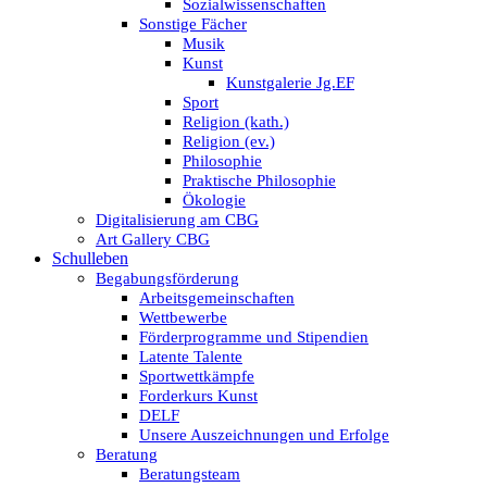
Sozialwissenschaften
Sonstige Fächer
Musik
Kunst
Kunstgalerie Jg.EF
Sport
Religion (kath.)
Religion (ev.)
Philosophie
Praktische Philosophie
Ökologie
Digitalisierung am CBG
Art Gallery CBG
Schulleben
Begabungsförderung
Arbeitsgemeinschaften
Wettbewerbe
Förderprogramme und Stipendien
Latente Talente
Sportwettkämpfe
Forderkurs Kunst
DELF
Unsere Auszeichnungen und Erfolge
Beratung
Beratungsteam