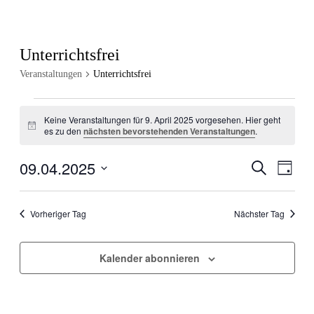
Unterrichtsfrei
Veranstaltungen
Unterrichtsfrei
Veranstaltungen
Keine Veranstaltungen für 9. April 2025 vorgesehen. Hier geht
für
Hinweis
es zu den
nächsten bevorstehenden Veranstaltungen
.
9.
April
09.04.2025
Veranstal
Veran
Suche
Tag
Ansic
2025
Suche
Datum
Navig
wählen.
und
Vorheriger Tag
Nächster Tag
Ansichten
Navigati
Kalender abonnieren