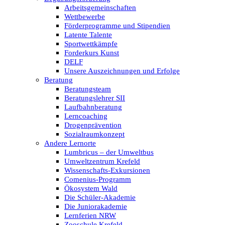
Arbeitsgemeinschaften
Wettbewerbe
Förderprogramme und Stipendien
Latente Talente
Sportwettkämpfe
Forderkurs Kunst
DELF
Unsere Auszeichnungen und Erfolge
Beratung
Beratungsteam
Beratungslehrer SII
Laufbahnberatung
Lerncoaching
Drogenprävention
Sozialraumkonzept
Andere Lernorte
Lumbricus – der Umweltbus
Umweltzentrum Krefeld
Wissenschafts-Exkursionen
Comenius-Programm
Ökosystem Wald
Die Schüler-Akademie
Die Juniorakademie
Lernferien NRW
Zooschule Krefeld