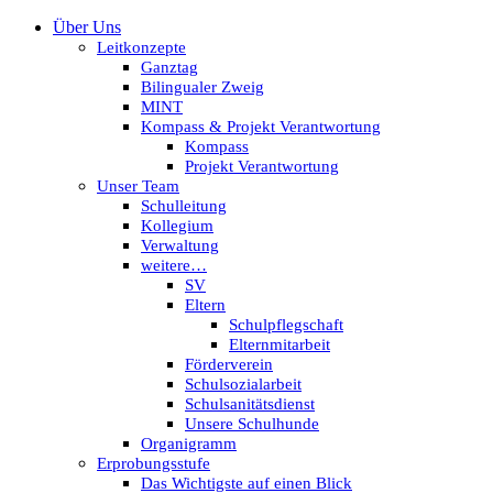
Über Uns
Leitkonzepte
Ganztag
Bilingualer Zweig
MINT
Kompass & Projekt Verantwortung
Kompass
Projekt Verantwortung
Unser Team
Schulleitung
Kollegium
Verwaltung
weitere…
SV
Eltern
Schulpflegschaft
Elternmitarbeit
Förderverein
Schulsozialarbeit
Schulsanitätsdienst
Unsere Schulhunde
Organigramm
Erprobungsstufe
Das Wichtigste auf einen Blick