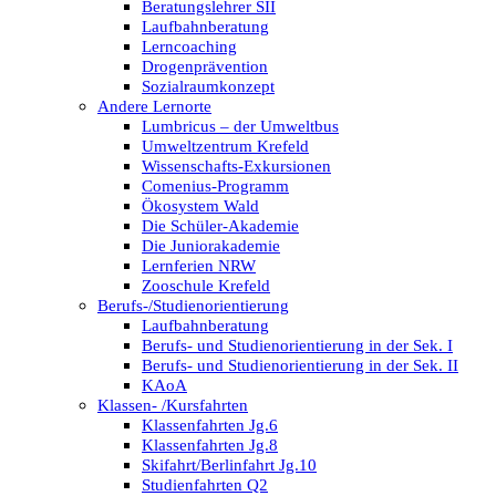
Beratungslehrer SII
Laufbahnberatung
Lerncoaching
Drogenprävention
Sozialraumkonzept
Andere Lernorte
Lumbricus – der Umweltbus
Umweltzentrum Krefeld
Wissenschafts-Exkursionen
Comenius-Programm
Ökosystem Wald
Die Schüler-Akademie
Die Juniorakademie
Lernferien NRW
Zooschule Krefeld
Berufs-/Studienorientierung
Laufbahnberatung
Berufs- und Studienorientierung in der Sek. I
Berufs- und Studienorientierung in der Sek. II
KAoA
Klassen- /Kursfahrten
Klassenfahrten Jg.6
Klassenfahrten Jg.8
Skifahrt/Berlinfahrt Jg.10
Studienfahrten Q2