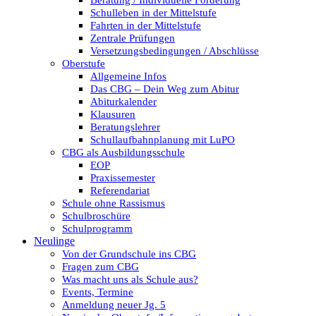
Beratung / Individuelle Förderung
Schulleben in der Mittelstufe
Fahrten in der Mittelstufe
Zentrale Prüfungen
Versetzungsbedingungen / Abschlüsse
Oberstufe
Allgemeine Infos
Das CBG – Dein Weg zum Abitur
Abiturkalender
Klausuren
Beratungslehrer
Schullaufbahnplanung mit LuPO
CBG als Ausbildungsschule
EOP
Praxissemester
Referendariat
Schule ohne Rassismus
Schulbroschüre
Schulprogramm
Neulinge
Von der Grundschule ins CBG
Fragen zum CBG
Was macht uns als Schule aus?
Events, Termine
Anmeldung neuer Jg. 5