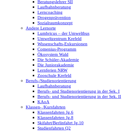
Beratungslehrer SII
Laufbahnberatung
Lerncoaching
Drogenprävention
Sozialraumkonzept
Andere Lernorte
Lumbricus – der Umweltbus
Umweltzentrum Krefeld
Wissenschafts-Exkursionen
Comenius-Programm
Ökosystem Wald
Die Schüler-Akademie
Die Juniorakademie
Lernferien NRW
Zooschule Krefeld
Berufs-/Studienorientierung
Laufbahnberatung
Berufs- und Studienorientierung in der Sek. I
Berufs- und Studienorientierung in der Sek. II
KAoA
Klassen- /Kursfahrten
Klassenfahrten Jg.6
Klassenfahrten Jg.8
Skifahrt/Berlinfahrt Jg.10
Studienfahrten Q2