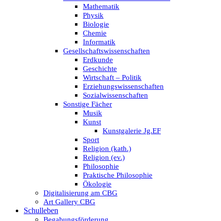
Mathematik
Physik
Biologie
Chemie
Informatik
Gesellschaftswissenschaften
Erdkunde
Geschichte
Wirtschaft – Politik
Erziehungswissenschaften
Sozialwissenschaften
Sonstige Fächer
Musik
Kunst
Kunstgalerie Jg.EF
Sport
Religion (kath.)
Religion (ev.)
Philosophie
Praktische Philosophie
Ökologie
Digitalisierung am CBG
Art Gallery CBG
Schulleben
Begabungsförderung