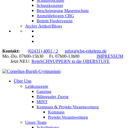
Schulbroschüre
Schutzkonzept
Bescheinigung Masernschutz
Anmeldebogen CBG
Beitritt Förderverein
Archiv Artikel/Blogs
Kontakt:
(02431) 4001 / 2
info(at)cbg-erkelenz.de
Mo.-Do. 07h00-15h30 Fr. 07h00-13h00
IMPRESSUM
Jetzt NEU:
ReinSCHNUPPERN in die OBERSTUFE
Über Uns
Leitkonzepte
Ganztag
Bilingualer Zweig
MINT
Kompass & Projekt Verantwortung
Kompass
Projekt Verantwortung
Unser Team
Schulleitung