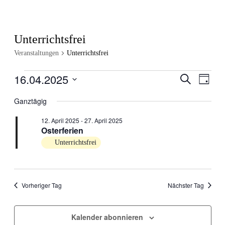
Unterrichtsfrei
Veranstaltungen
Unterrichtsfrei
16.04.2025
Veranstal
Veran
Suche
Tag
Ansic
Suche
Datum
Navig
wählen.
Ganztägig
und
Ansichten
12. April 2025
-
27. April 2025
Osterferien
Navigati
Unterrichtsfrei
Vorheriger Tag
Nächster Tag
Kalender abonnieren