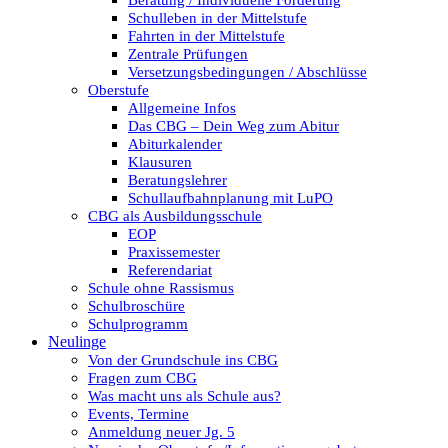
Beratung / Individuelle Förderung
Schulleben in der Mittelstufe
Fahrten in der Mittelstufe
Zentrale Prüfungen
Versetzungsbedingungen / Abschlüsse
Oberstufe
Allgemeine Infos
Das CBG – Dein Weg zum Abitur
Abiturkalender
Klausuren
Beratungslehrer
Schullaufbahnplanung mit LuPO
CBG als Ausbildungsschule
EOP
Praxissemester
Referendariat
Schule ohne Rassismus
Schulbroschüre
Schulprogramm
Neulinge
Von der Grundschule ins CBG
Fragen zum CBG
Was macht uns als Schule aus?
Events, Termine
Anmeldung neuer Jg. 5