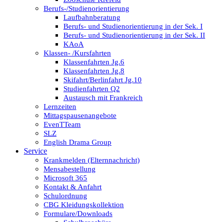
Berufs-/Studienorientierung
Laufbahnberatung
Berufs- und Studienorientierung in der Sek. I
Berufs- und Studienorientierung in der Sek. II
KAoA
Klassen- /Kursfahrten
Klassenfahrten Jg.6
Klassenfahrten Jg.8
Skifahrt/Berlinfahrt Jg.10
Studienfahrten Q2
Austausch mit Frankreich
Lernzeiten
Mittagspausenangebote
EvenTTeam
SLZ
English Drama Group
Service
Krankmelden (Elternnachricht)
Mensabestellung
Microsoft 365
Kontakt & Anfahrt
Schulordnung
CBG Kleidungskollektion
Formulare/Downloads