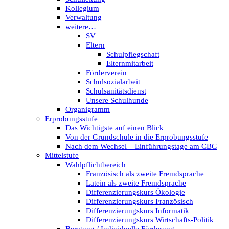
Kollegium
Verwaltung
weitere…
SV
Eltern
Schulpflegschaft
Elternmitarbeit
Förderverein
Schulsozialarbeit
Schulsanitätsdienst
Unsere Schulhunde
Organigramm
Erprobungsstufe
Das Wichtigste auf einen Blick
Von der Grundschule in die Erprobungsstufe
Nach dem Wechsel – Einführungstage am CBG
Mittelstufe
Wahlpflichtbereich
Französisch als zweite Fremdsprache
Latein als zweite Fremdsprache
Differenzierungskurs Ökologie
Differenzierungskurs Französisch
Differenzierungskurs Informatik
Differenzierungskurs Wirtschafts-Politik