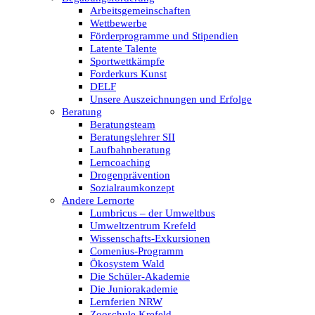
Arbeitsgemeinschaften
Wettbewerbe
Förderprogramme und Stipendien
Latente Talente
Sportwettkämpfe
Forderkurs Kunst
DELF
Unsere Auszeichnungen und Erfolge
Beratung
Beratungsteam
Beratungslehrer SII
Laufbahnberatung
Lerncoaching
Drogenprävention
Sozialraumkonzept
Andere Lernorte
Lumbricus – der Umweltbus
Umweltzentrum Krefeld
Wissenschafts-Exkursionen
Comenius-Programm
Ökosystem Wald
Die Schüler-Akademie
Die Juniorakademie
Lernferien NRW
Zooschule Krefeld