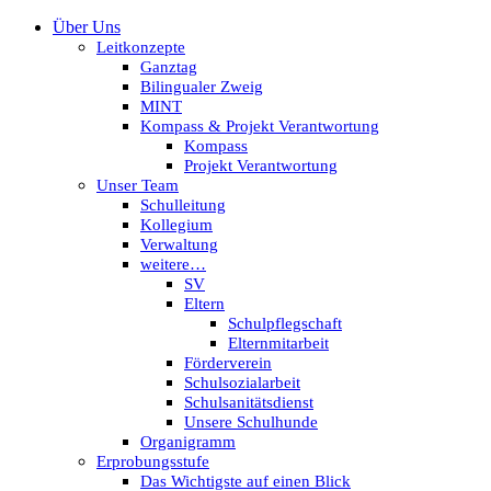
Über Uns
Leitkonzepte
Ganztag
Bilingualer Zweig
MINT
Kompass & Projekt Verantwortung
Kompass
Projekt Verantwortung
Unser Team
Schulleitung
Kollegium
Verwaltung
weitere…
SV
Eltern
Schulpflegschaft
Elternmitarbeit
Förderverein
Schulsozialarbeit
Schulsanitätsdienst
Unsere Schulhunde
Organigramm
Erprobungsstufe
Das Wichtigste auf einen Blick