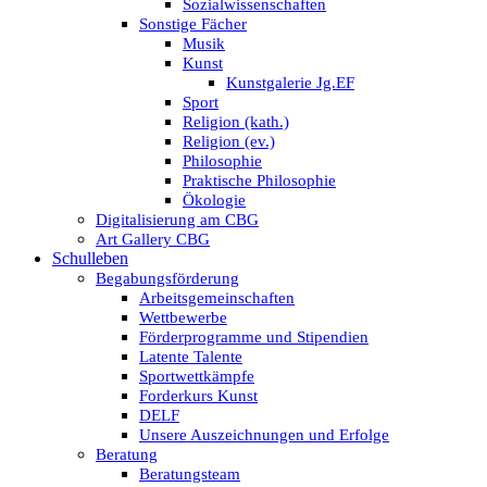
Sozialwissenschaften
Sonstige Fächer
Musik
Kunst
Kunstgalerie Jg.EF
Sport
Religion (kath.)
Religion (ev.)
Philosophie
Praktische Philosophie
Ökologie
Digitalisierung am CBG
Art Gallery CBG
Schulleben
Begabungsförderung
Arbeitsgemeinschaften
Wettbewerbe
Förderprogramme und Stipendien
Latente Talente
Sportwettkämpfe
Forderkurs Kunst
DELF
Unsere Auszeichnungen und Erfolge
Beratung
Beratungsteam