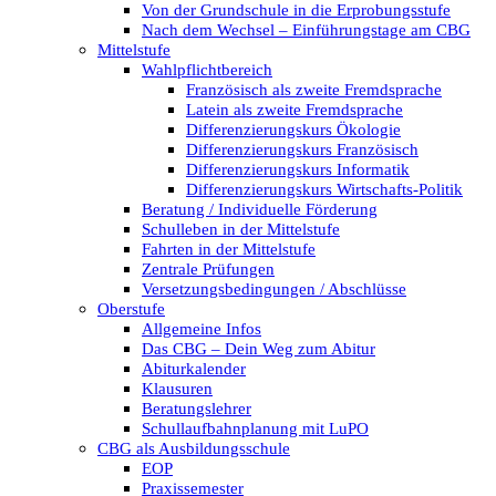
Von der Grundschule in die Erprobungsstufe
Nach dem Wechsel – Einführungstage am CBG
Mittelstufe
Wahlpflichtbereich
Französisch als zweite Fremdsprache
Latein als zweite Fremdsprache
Differenzierungskurs Ökologie
Differenzierungskurs Französisch
Differenzierungskurs Informatik
Differenzierungskurs Wirtschafts-Politik
Beratung / Individuelle Förderung
Schulleben in der Mittelstufe
Fahrten in der Mittelstufe
Zentrale Prüfungen
Versetzungsbedingungen / Abschlüsse
Oberstufe
Allgemeine Infos
Das CBG – Dein Weg zum Abitur
Abiturkalender
Klausuren
Beratungslehrer
Schullaufbahnplanung mit LuPO
CBG als Ausbildungsschule
EOP
Praxissemester