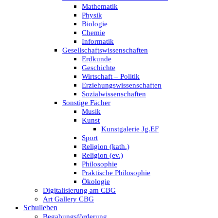
Mathematik
Physik
Biologie
Chemie
Informatik
Gesellschaftswissenschaften
Erdkunde
Geschichte
Wirtschaft – Politik
Erziehungswissenschaften
Sozialwissenschaften
Sonstige Fächer
Musik
Kunst
Kunstgalerie Jg.EF
Sport
Religion (kath.)
Religion (ev.)
Philosophie
Praktische Philosophie
Ökologie
Digitalisierung am CBG
Art Gallery CBG
Schulleben
Begabungsförderung