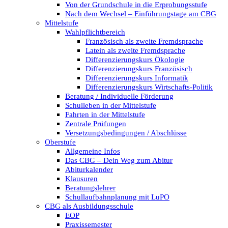
Von der Grundschule in die Erprobungsstufe
Nach dem Wechsel – Einführungstage am CBG
Mittelstufe
Wahlpflichtbereich
Französisch als zweite Fremdsprache
Latein als zweite Fremdsprache
Differenzierungskurs Ökologie
Differenzierungskurs Französisch
Differenzierungskurs Informatik
Differenzierungskurs Wirtschafts-Politik
Beratung / Individuelle Förderung
Schulleben in der Mittelstufe
Fahrten in der Mittelstufe
Zentrale Prüfungen
Versetzungsbedingungen / Abschlüsse
Oberstufe
Allgemeine Infos
Das CBG – Dein Weg zum Abitur
Abiturkalender
Klausuren
Beratungslehrer
Schullaufbahnplanung mit LuPO
CBG als Ausbildungsschule
EOP
Praxissemester