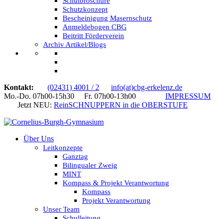
Schulbroschüre
Schutzkonzept
Bescheinigung Masernschutz
Anmeldebogen CBG
Beitritt Förderverein
Archiv Artikel/Blogs
Kontakt:
(02431) 4001 / 2
info(at)cbg-erkelenz.de
Mo.-Do. 07h00-15h30 Fr. 07h00-13h00
IMPRESSUM
Jetzt NEU:
ReinSCHNUPPERN in die OBERSTUFE
Über Uns
Leitkonzepte
Ganztag
Bilingualer Zweig
MINT
Kompass & Projekt Verantwortung
Kompass
Projekt Verantwortung
Unser Team
Schulleitung