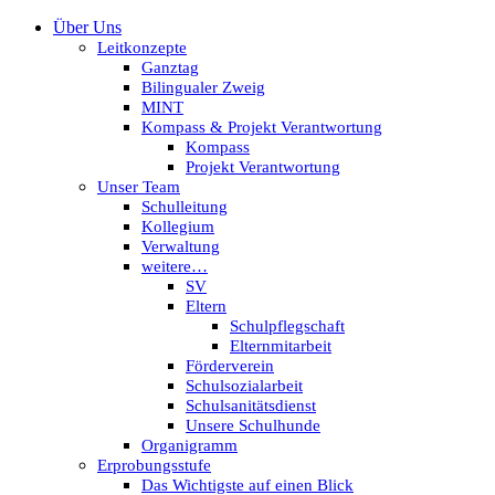
Über Uns
Leitkonzepte
Ganztag
Bilingualer Zweig
MINT
Kompass & Projekt Verantwortung
Kompass
Projekt Verantwortung
Unser Team
Schulleitung
Kollegium
Verwaltung
weitere…
SV
Eltern
Schulpflegschaft
Elternmitarbeit
Förderverein
Schulsozialarbeit
Schulsanitätsdienst
Unsere Schulhunde
Organigramm
Erprobungsstufe
Das Wichtigste auf einen Blick