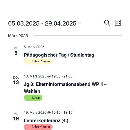
Veranstaltungen
05.03.2025
 - 
29.04.2025
Veranstal
Veran
Suche
Liste
Ansic
Suche
Datum
Navig
wählen.
März 2025
und
Ansichten
5. März 2025
MI.
5
Navigati
Pädagogischer Tag / Studientag
Lehrer*innen
13. März 2025 @ 19:30
-
21:00
DO.
13
Jg.8: Elterninformationsabend WP II –
Wahlen
Eltern
19. März 2025 @ 15:15
-
18:15
MI.
19
Lehrerkonferenz (4.)
Lehrer*innen