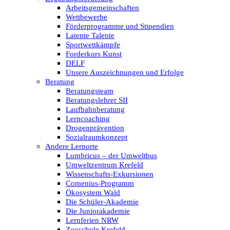
Arbeitsgemeinschaften
Wettbewerbe
Förderprogramme und Stipendien
Latente Talente
Sportwettkämpfe
Forderkurs Kunst
DELF
Unsere Auszeichnungen und Erfolge
Beratung
Beratungsteam
Beratungslehrer SII
Laufbahnberatung
Lerncoaching
Drogenprävention
Sozialraumkonzept
Andere Lernorte
Lumbricus – der Umweltbus
Umweltzentrum Krefeld
Wissenschafts-Exkursionen
Comenius-Programm
Ökosystem Wald
Die Schüler-Akademie
Die Juniorakademie
Lernferien NRW
Zooschule Krefeld