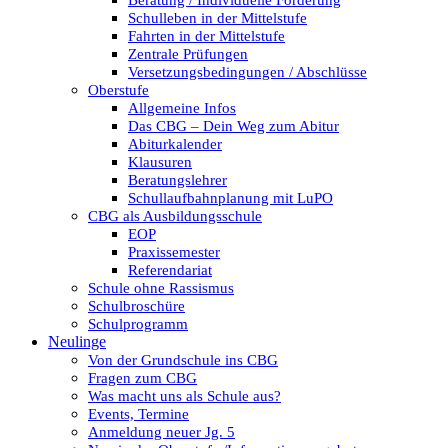
Beratung / Individuelle Förderung
Schulleben in der Mittelstufe
Fahrten in der Mittelstufe
Zentrale Prüfungen
Versetzungsbedingungen / Abschlüsse
Oberstufe
Allgemeine Infos
Das CBG – Dein Weg zum Abitur
Abiturkalender
Klausuren
Beratungslehrer
Schullaufbahnplanung mit LuPO
CBG als Ausbildungsschule
EOP
Praxissemester
Referendariat
Schule ohne Rassismus
Schulbroschüre
Schulprogramm
Neulinge
Von der Grundschule ins CBG
Fragen zum CBG
Was macht uns als Schule aus?
Events, Termine
Anmeldung neuer Jg. 5