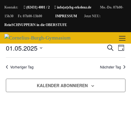
Kontakt:
(02431) 4001 / 2
info(at)cbg-erkelenz.de
Mo.-Do. 07h00-
15h30 Fr. 07h00-13h00
IMPRESSUM
Jetzt NEU:
ReinSCHNUPPERN in die OBERSTUFE
Keine Veranstaltungen für 1. Mai 2025 vorgesehen. Hier geht es
Hinweis
zu den
nächsten bevorstehenden Veranstaltungen
.
01.05.2025
SUCHE
Ve
Veran
TAG
Datum
An
wählen.
Vorheriger Tag
Nächster Tag
Such
Na
KALENDER ABONNIEREN
und
Ansic
Navi