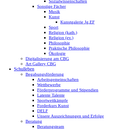
Sozialwissenschaften
Sonstige Fächer
Musik
Kunst
Kunstgalerie Jg.EF
Sport
Religion (kath.)
Religion (ev.)
Philosophie
Praktische Philosophie
Ökologie
Digitalisierung am CBG
Art Gallery CBG
Schulleben
Begabungsförderung
Arbeitsgemeinschaften
Wettbewerbe
Förderprogramme und Stipendien
Latente Talente
Sportwettkämpfe
Forderkurs Kunst
DELF
Unsere Auszeichnungen und Erfolge
Beratung
Beratungsteam