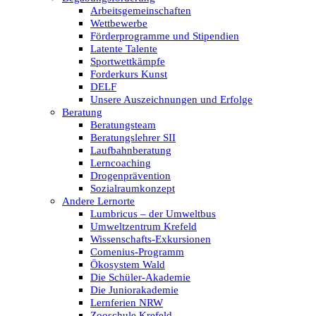
Arbeitsgemeinschaften
Wettbewerbe
Förderprogramme und Stipendien
Latente Talente
Sportwettkämpfe
Forderkurs Kunst
DELF
Unsere Auszeichnungen und Erfolge
Beratung
Beratungsteam
Beratungslehrer SII
Laufbahnberatung
Lerncoaching
Drogenprävention
Sozialraumkonzept
Andere Lernorte
Lumbricus – der Umweltbus
Umweltzentrum Krefeld
Wissenschafts-Exkursionen
Comenius-Programm
Ökosystem Wald
Die Schüler-Akademie
Die Juniorakademie
Lernferien NRW
Zooschule Krefeld