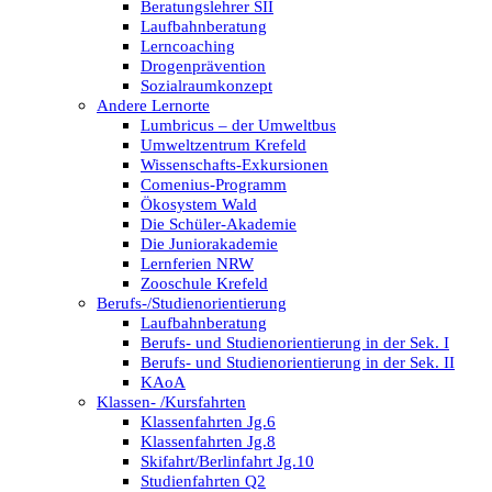
Beratungslehrer SII
Laufbahnberatung
Lerncoaching
Drogenprävention
Sozialraumkonzept
Andere Lernorte
Lumbricus – der Umweltbus
Umweltzentrum Krefeld
Wissenschafts-Exkursionen
Comenius-Programm
Ökosystem Wald
Die Schüler-Akademie
Die Juniorakademie
Lernferien NRW
Zooschule Krefeld
Berufs-/Studienorientierung
Laufbahnberatung
Berufs- und Studienorientierung in der Sek. I
Berufs- und Studienorientierung in der Sek. II
KAoA
Klassen- /Kursfahrten
Klassenfahrten Jg.6
Klassenfahrten Jg.8
Skifahrt/Berlinfahrt Jg.10
Studienfahrten Q2