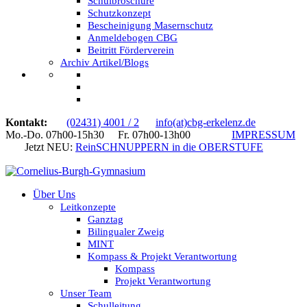
Schulbroschüre
Schutzkonzept
Bescheinigung Masernschutz
Anmeldebogen CBG
Beitritt Förderverein
Archiv Artikel/Blogs
Kontakt:
(02431) 4001 / 2
info(at)cbg-erkelenz.de
Mo.-Do. 07h00-15h30 Fr. 07h00-13h00
IMPRESSUM
Jetzt NEU:
ReinSCHNUPPERN in die OBERSTUFE
Über Uns
Leitkonzepte
Ganztag
Bilingualer Zweig
MINT
Kompass & Projekt Verantwortung
Kompass
Projekt Verantwortung
Unser Team
Schulleitung