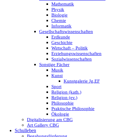
Mathematik
Physik
Biologie
Chemie
Informatik
Gesellschaftswissenschaften
Erdkunde
Geschichte
Wirtschaft – Politik
Erziehungswissenschaften
Sozialwissenschaften
Sonstige Fächer
Musik
Kunst
Kunstgalerie Jg.EF
Sport
Religion (kath.)
Religion (ev.)
Philosophie
Praktische Philosophie
Ökologie
Digitalisierung am CBG
Art Gallery CBG
Schulleben
Begabungsförderung