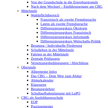
Von der Grundschule in die Erprobungsstufe
Nach dem Wechsel – Einführungstage am CBG
Mittelstufe
Wahlpflichtbereich
Französisch als zweite Fremdsprache
Latein als zweite Fremdsprache
Differenzierungskurs Ökologie
Differenzierungskurs Französisch
Differenzierungskurs Informatik
Differenzierungskurs Wirtschafts-Politik
Beratung / Individuelle Förderung
Schulleben in der Mittelstufe
Fahrten in der Mittelstufe
Zentrale Prüfungen
Versetzungsbedingungen / Abschlüsse
Oberstufe
Allgemeine Infos
Das CBG – Dein Weg zum Abitur
Abiturkalender
Klausuren
Beratungslehrer
Schullaufbahnplanung mit LuPO
CBG als Ausbildungsschule
EOP
Praxissemester