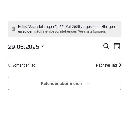
Keine Veranstaltungen für 29. Mai 2025 vorgesehen. Hier geht
Hinweis
es zu den
nächsten bevorstehenden Veranstaltungen
.
29.05.2025
Veranstal
Veran
Suche
Tag
Ansic
Suche
Datum
Navig
wählen.
und
Vorheriger Tag
Nächster Tag
Ansichten
Navigati
Kalender abonnieren