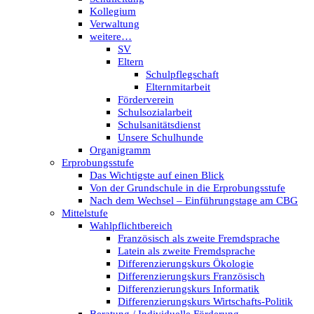
Kollegium
Verwaltung
weitere…
SV
Eltern
Schulpflegschaft
Elternmitarbeit
Förderverein
Schulsozialarbeit
Schulsanitätsdienst
Unsere Schulhunde
Organigramm
Erprobungsstufe
Das Wichtigste auf einen Blick
Von der Grundschule in die Erprobungsstufe
Nach dem Wechsel – Einführungstage am CBG
Mittelstufe
Wahlpflichtbereich
Französisch als zweite Fremdsprache
Latein als zweite Fremdsprache
Differenzierungskurs Ökologie
Differenzierungskurs Französisch
Differenzierungskurs Informatik
Differenzierungskurs Wirtschafts-Politik