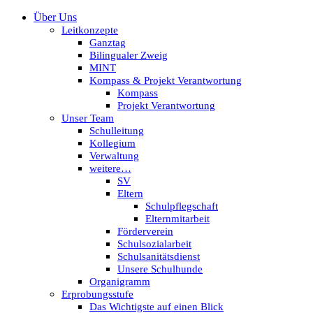
Über Uns
Leitkonzepte
Ganztag
Bilingualer Zweig
MINT
Kompass & Projekt Verantwortung
Kompass
Projekt Verantwortung
Unser Team
Schulleitung
Kollegium
Verwaltung
weitere…
SV
Eltern
Schulpflegschaft
Elternmitarbeit
Förderverein
Schulsozialarbeit
Schulsanitätsdienst
Unsere Schulhunde
Organigramm
Erprobungsstufe
Das Wichtigste auf einen Blick