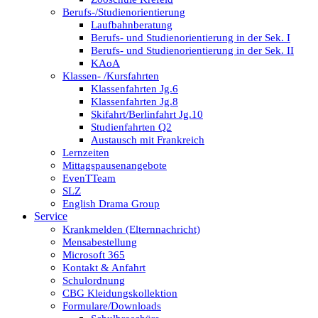
Berufs-/Studienorientierung
Laufbahnberatung
Berufs- und Studienorientierung in der Sek. I
Berufs- und Studienorientierung in der Sek. II
KAoA
Klassen- /Kursfahrten
Klassenfahrten Jg.6
Klassenfahrten Jg.8
Skifahrt/Berlinfahrt Jg.10
Studienfahrten Q2
Austausch mit Frankreich
Lernzeiten
Mittagspausenangebote
EvenTTeam
SLZ
English Drama Group
Service
Krankmelden (Elternnachricht)
Mensabestellung
Microsoft 365
Kontakt & Anfahrt
Schulordnung
CBG Kleidungskollektion
Formulare/Downloads