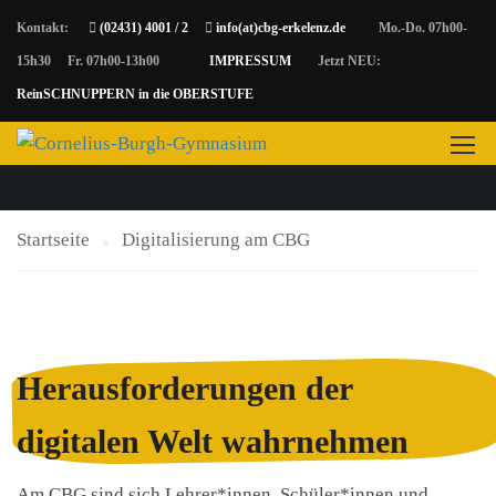
Kontakt:
(02431) 4001 / 2
info(at)cbg-erkelenz.de
Mo.-Do. 07h00-
15h30 Fr. 07h00-13h00
IMPRESSUM
Jetzt NEU:
DIGITALISIERUNG AM
ReinSCHNUPPERN in die OBERSTUFE
CBG
Startseite
Digitalisierung am CBG
Herausforderungen der
digitalen Welt wahrnehmen
Am CBG sind sich Lehrer*innen, Schüler*innen und