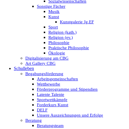
Sozialwissenschaften
Sonstige Fächer
Musik
Kunst
Kunstgalerie Jg.EF
Sport
Religion (kath.)
Religion (ev.)
Philosophie
Praktische Philosophie
Ökologie
Digitalisierung am CBG
Art Gallery CBG
Schulleben
Begabungsförderung
Arbeitsgemeinschaften
Wettbewerbe
Förderprogramme und Stipendien
Latente Talente
Sportwettkämpfe
Forderkurs Kunst
DELF
Unsere Auszeichnungen und Erfolge
Beratung
Beratungsteam