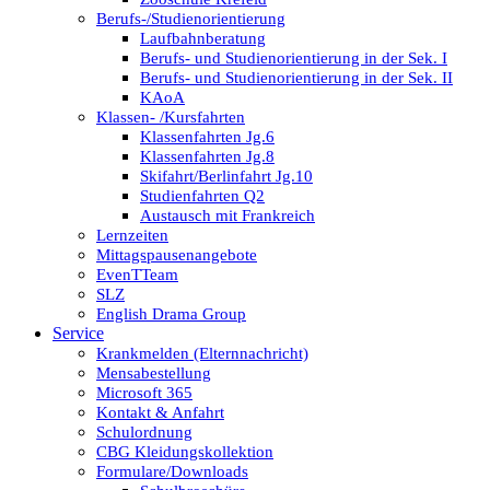
Berufs-/Studienorientierung
Laufbahnberatung
Berufs- und Studienorientierung in der Sek. I
Berufs- und Studienorientierung in der Sek. II
KAoA
Klassen- /Kursfahrten
Klassenfahrten Jg.6
Klassenfahrten Jg.8
Skifahrt/Berlinfahrt Jg.10
Studienfahrten Q2
Austausch mit Frankreich
Lernzeiten
Mittagspausenangebote
EvenTTeam
SLZ
English Drama Group
Service
Krankmelden (Elternnachricht)
Mensabestellung
Microsoft 365
Kontakt & Anfahrt
Schulordnung
CBG Kleidungskollektion
Formulare/Downloads