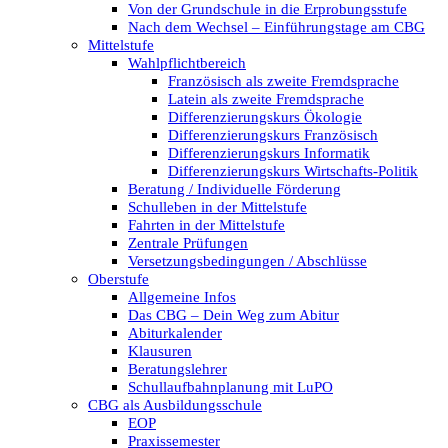
Von der Grundschule in die Erprobungsstufe
Nach dem Wechsel – Einführungstage am CBG
Mittelstufe
Wahlpflichtbereich
Französisch als zweite Fremdsprache
Latein als zweite Fremdsprache
Differenzierungskurs Ökologie
Differenzierungskurs Französisch
Differenzierungskurs Informatik
Differenzierungskurs Wirtschafts-Politik
Beratung / Individuelle Förderung
Schulleben in der Mittelstufe
Fahrten in der Mittelstufe
Zentrale Prüfungen
Versetzungsbedingungen / Abschlüsse
Oberstufe
Allgemeine Infos
Das CBG – Dein Weg zum Abitur
Abiturkalender
Klausuren
Beratungslehrer
Schullaufbahnplanung mit LuPO
CBG als Ausbildungsschule
EOP
Praxissemester