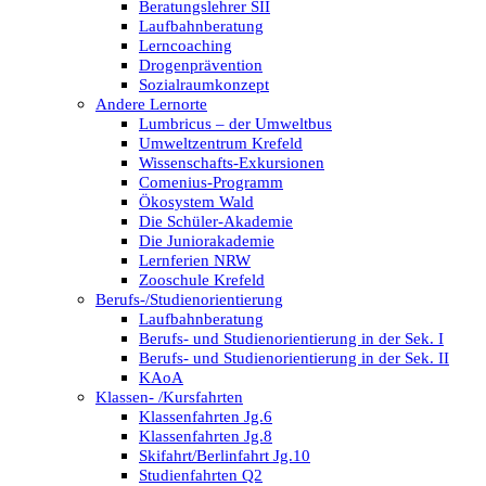
Beratungslehrer SII
Laufbahnberatung
Lerncoaching
Drogenprävention
Sozialraumkonzept
Andere Lernorte
Lumbricus – der Umweltbus
Umweltzentrum Krefeld
Wissenschafts-Exkursionen
Comenius-Programm
Ökosystem Wald
Die Schüler-Akademie
Die Juniorakademie
Lernferien NRW
Zooschule Krefeld
Berufs-/Studienorientierung
Laufbahnberatung
Berufs- und Studienorientierung in der Sek. I
Berufs- und Studienorientierung in der Sek. II
KAoA
Klassen- /Kursfahrten
Klassenfahrten Jg.6
Klassenfahrten Jg.8
Skifahrt/Berlinfahrt Jg.10
Studienfahrten Q2