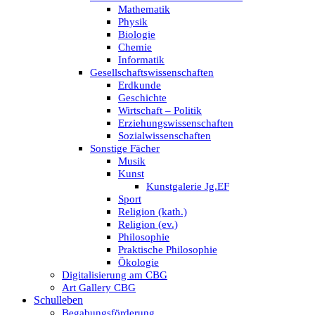
Mathematik
Physik
Biologie
Chemie
Informatik
Gesellschaftswissenschaften
Erdkunde
Geschichte
Wirtschaft – Politik
Erziehungswissenschaften
Sozialwissenschaften
Sonstige Fächer
Musik
Kunst
Kunstgalerie Jg.EF
Sport
Religion (kath.)
Religion (ev.)
Philosophie
Praktische Philosophie
Ökologie
Digitalisierung am CBG
Art Gallery CBG
Schulleben
Begabungsförderung