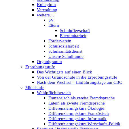
Kollegium
Verwaltung
weitere…
SV
Eltern
Schulpflegschaft
Elternmitarbeit
Förderverein
Schulsozialarbeit
Schulsanitätsdienst
Unsere Schulhunde
Organigramm
Erprobungsstufe
Das Wichtigste auf einen Blick
Von der Grundschule in die Erprobungsstufe
Nach dem Wechsel – Einführungstage am CBG
Mittelstufe
Wahlpflichtbereich
Französisch als zweite Fremdsprache
Latein als zweite Fremdsprache
Differenzierungskurs Ökologie
Differenzierungskurs Französisch
Differenzierungskurs Informatik
Differenzierungskurs Wirtschafts-Politik