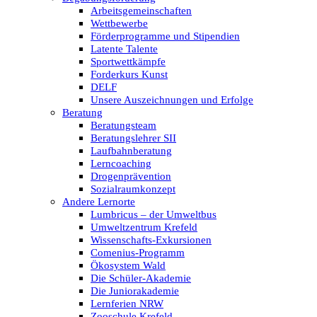
Arbeitsgemeinschaften
Wettbewerbe
Förderprogramme und Stipendien
Latente Talente
Sportwettkämpfe
Forderkurs Kunst
DELF
Unsere Auszeichnungen und Erfolge
Beratung
Beratungsteam
Beratungslehrer SII
Laufbahnberatung
Lerncoaching
Drogenprävention
Sozialraumkonzept
Andere Lernorte
Lumbricus – der Umweltbus
Umweltzentrum Krefeld
Wissenschafts-Exkursionen
Comenius-Programm
Ökosystem Wald
Die Schüler-Akademie
Die Juniorakademie
Lernferien NRW
Zooschule Krefeld