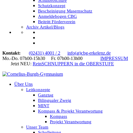
Schulbroschüre
Schutzkonzept
Bescheinigung Masernschutz
Anmeldebogen CBG
Beitritt Förderverein
Archiv Artikel/Blogs
Kontakt:
(02431) 4001 / 2
info(at)cbg-erkelenz.de
Mo.-Do. 07h00-15h30 Fr. 07h00-13h00
IMPRESSUM
Jetzt NEU:
ReinSCHNUPPERN in die OBERSTUFE
Über Uns
Leitkonzepte
Ganztag
Bilingualer Zweig
MINT
Kompass & Projekt Verantwortung
Kompass
Projekt Verantwortung
Unser Team
Schulleitung