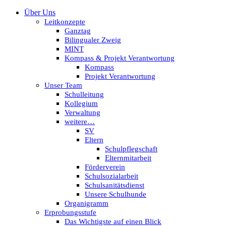
Über Uns
Leitkonzepte
Ganztag
Bilingualer Zweig
MINT
Kompass & Projekt Verantwortung
Kompass
Projekt Verantwortung
Unser Team
Schulleitung
Kollegium
Verwaltung
weitere…
SV
Eltern
Schulpflegschaft
Elternmitarbeit
Förderverein
Schulsozialarbeit
Schulsanitätsdienst
Unsere Schulhunde
Organigramm
Erprobungsstufe
Das Wichtigste auf einen Blick