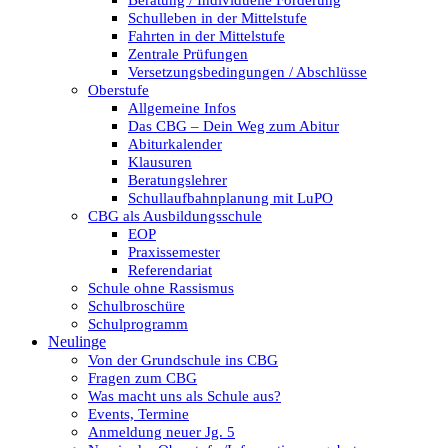
Beratung / Individuelle Förderung
Schulleben in der Mittelstufe
Fahrten in der Mittelstufe
Zentrale Prüfungen
Versetzungsbedingungen / Abschlüsse
Oberstufe
Allgemeine Infos
Das CBG – Dein Weg zum Abitur
Abiturkalender
Klausuren
Beratungslehrer
Schullaufbahnplanung mit LuPO
CBG als Ausbildungsschule
EOP
Praxissemester
Referendariat
Schule ohne Rassismus
Schulbroschüre
Schulprogramm
Neulinge
Von der Grundschule ins CBG
Fragen zum CBG
Was macht uns als Schule aus?
Events, Termine
Anmeldung neuer Jg. 5