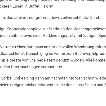
keren Essen in Büffet – Form.
mm, das aber immer getrennt bzw. zeitversetzt stattfand.
flige Kooperationsspiele zur Stärkung der Klassengemein
eschichten sowie einer Verkleidungsparty mit lustigen Spi
Wetter zu einer durchaus anspruchsvollen Wanderung mit to
„Saarschleife“. Danach ging es weiter zum Baumwipfelpfad
Spielgeräte von uns begeistert genutzt wurden. Alle konnte
vielen Überraschungen veranstaltet.
ll vorbei und es ging dann am nächsten Morgen schon wiede
it vielen ereignisreichen Momenten, die den Lehrer*innen und