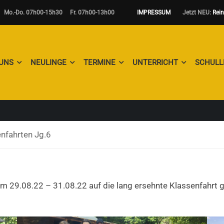
.-Do. 07h00-15h30 Fr. 07h00-13h00
IMPRESSUM
Jetzt NEU:
Rei
 JG.6
 UNS
NEULINGE
TERMINE
UNTERRICHT
SCHULL
nfahrten Jg.6
 29.08.22 – 31.08.22 auf die lang ersehnte Klassenfahrt g