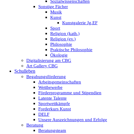
Sozialwissenschaften
Sonstige Fächer
Musik
Kunst
Kunstgalerie Jg.EF
Sport
Religion (kath.)
Religion (ev.)
Philosophie
Praktische Philosophie
Ökologie
Digitalisierung am CBG
Art Gallery CBG
Schulleben
Begabungsförderung
Arbeitsgemeinschaften
Wettbewerbe
Förderprogramme und Stipendien
Latente Talente
Sportwettkämpfe
Forderkurs Kunst
DELF
Unsere Auszeichnungen und Erfolge
Beratung
Beratungsteam