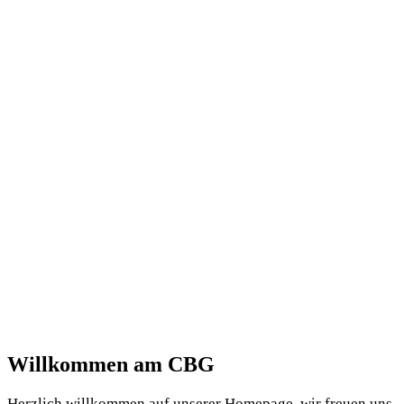
GANZTAG
KOMPASS
BILINGUAL
MINT
Willkommen am CBG
Herzlich willkommen auf unserer Homepage,
wir freuen uns