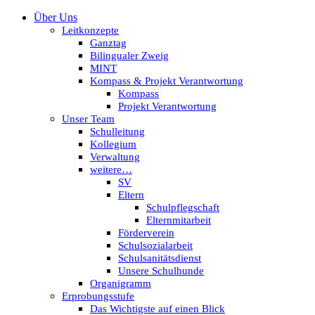
Über Uns
Leitkonzepte
Ganztag
Bilingualer Zweig
MINT
Kompass & Projekt Verantwortung
Kompass
Projekt Verantwortung
Unser Team
Schulleitung
Kollegium
Verwaltung
weitere…
SV
Eltern
Schulpflegschaft
Elternmitarbeit
Förderverein
Schulsozialarbeit
Schulsanitätsdienst
Unsere Schulhunde
Organigramm
Erprobungsstufe
Das Wichtigste auf einen Blick