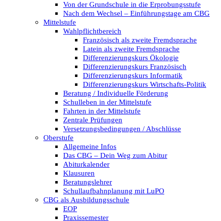
Von der Grundschule in die Erprobungsstufe
Nach dem Wechsel – Einführungstage am CBG
Mittelstufe
Wahlpflichtbereich
Französisch als zweite Fremdsprache
Latein als zweite Fremdsprache
Differenzierungskurs Ökologie
Differenzierungskurs Französisch
Differenzierungskurs Informatik
Differenzierungskurs Wirtschafts-Politik
Beratung / Individuelle Förderung
Schulleben in der Mittelstufe
Fahrten in der Mittelstufe
Zentrale Prüfungen
Versetzungsbedingungen / Abschlüsse
Oberstufe
Allgemeine Infos
Das CBG – Dein Weg zum Abitur
Abiturkalender
Klausuren
Beratungslehrer
Schullaufbahnplanung mit LuPO
CBG als Ausbildungsschule
EOP
Praxissemester