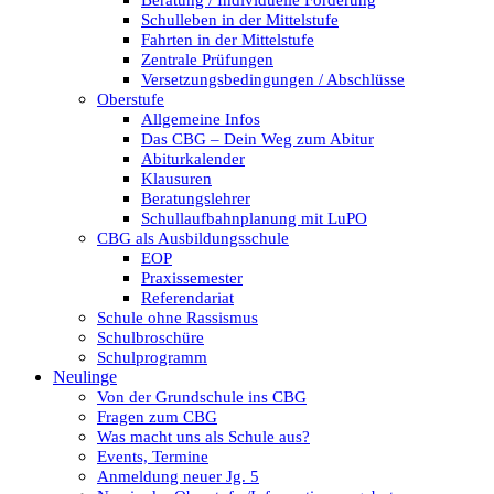
Beratung / Individuelle Förderung
Schulleben in der Mittelstufe
Fahrten in der Mittelstufe
Zentrale Prüfungen
Versetzungsbedingungen / Abschlüsse
Oberstufe
Allgemeine Infos
Das CBG – Dein Weg zum Abitur
Abiturkalender
Klausuren
Beratungslehrer
Schullaufbahnplanung mit LuPO
CBG als Ausbildungsschule
EOP
Praxissemester
Referendariat
Schule ohne Rassismus
Schulbroschüre
Schulprogramm
Neulinge
Von der Grundschule ins CBG
Fragen zum CBG
Was macht uns als Schule aus?
Events, Termine
Anmeldung neuer Jg. 5