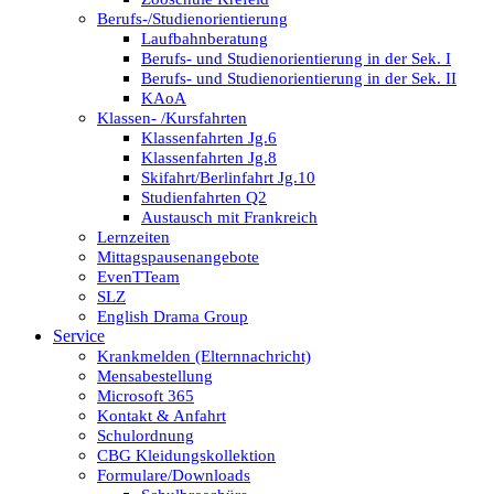
Berufs-/Studienorientierung
Laufbahnberatung
Berufs- und Studienorientierung in der Sek. I
Berufs- und Studienorientierung in der Sek. II
KAoA
Klassen- /Kursfahrten
Klassenfahrten Jg.6
Klassenfahrten Jg.8
Skifahrt/Berlinfahrt Jg.10
Studienfahrten Q2
Austausch mit Frankreich
Lernzeiten
Mittagspausenangebote
EvenTTeam
SLZ
English Drama Group
Service
Krankmelden (Elternnachricht)
Mensabestellung
Microsoft 365
Kontakt & Anfahrt
Schulordnung
CBG Kleidungskollektion
Formulare/Downloads