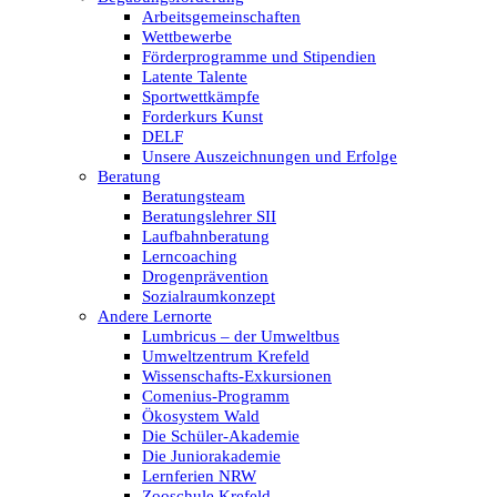
Arbeitsgemeinschaften
Wettbewerbe
Förderprogramme und Stipendien
Latente Talente
Sportwettkämpfe
Forderkurs Kunst
DELF
Unsere Auszeichnungen und Erfolge
Beratung
Beratungsteam
Beratungslehrer SII
Laufbahnberatung
Lerncoaching
Drogenprävention
Sozialraumkonzept
Andere Lernorte
Lumbricus – der Umweltbus
Umweltzentrum Krefeld
Wissenschafts-Exkursionen
Comenius-Programm
Ökosystem Wald
Die Schüler-Akademie
Die Juniorakademie
Lernferien NRW
Zooschule Krefeld