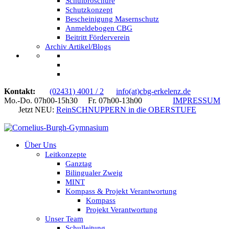
Schulbroschüre
Schutzkonzept
Bescheinigung Masernschutz
Anmeldebogen CBG
Beitritt Förderverein
Archiv Artikel/Blogs
Kontakt:
(02431) 4001 / 2
info(at)cbg-erkelenz.de
Mo.-Do. 07h00-15h30 Fr. 07h00-13h00
IMPRESSUM
Jetzt NEU:
ReinSCHNUPPERN in die OBERSTUFE
Über Uns
Leitkonzepte
Ganztag
Bilingualer Zweig
MINT
Kompass & Projekt Verantwortung
Kompass
Projekt Verantwortung
Unser Team
Schulleitung