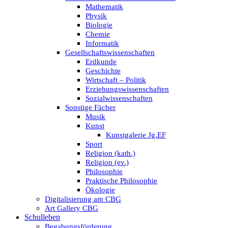
Mathematik
Physik
Biologie
Chemie
Informatik
Gesellschaftswissenschaften
Erdkunde
Geschichte
Wirtschaft – Politik
Erziehungswissenschaften
Sozialwissenschaften
Sonstige Fächer
Musik
Kunst
Kunstgalerie Jg.EF
Sport
Religion (kath.)
Religion (ev.)
Philosophie
Praktische Philosophie
Ökologie
Digitalisierung am CBG
Art Gallery CBG
Schulleben
Begabungsförderung