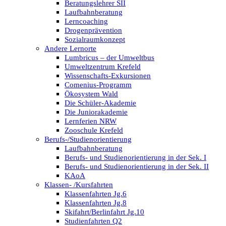
Beratungslehrer SII
Laufbahnberatung
Lerncoaching
Drogenprävention
Sozialraumkonzept
Andere Lernorte
Lumbricus – der Umweltbus
Umweltzentrum Krefeld
Wissenschafts-Exkursionen
Comenius-Programm
Ökosystem Wald
Die Schüler-Akademie
Die Juniorakademie
Lernferien NRW
Zooschule Krefeld
Berufs-/Studienorientierung
Laufbahnberatung
Berufs- und Studienorientierung in der Sek. I
Berufs- und Studienorientierung in der Sek. II
KAoA
Klassen- /Kursfahrten
Klassenfahrten Jg.6
Klassenfahrten Jg.8
Skifahrt/Berlinfahrt Jg.10
Studienfahrten Q2