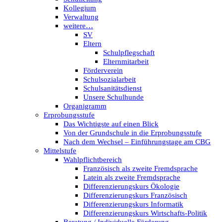
Kollegium
Verwaltung
weitere…
SV
Eltern
Schulpflegschaft
Elternmitarbeit
Förderverein
Schulsozialarbeit
Schulsanitätsdienst
Unsere Schulhunde
Organigramm
Erprobungsstufe
Das Wichtigste auf einen Blick
Von der Grundschule in die Erprobungsstufe
Nach dem Wechsel – Einführungstage am CBG
Mittelstufe
Wahlpflichtbereich
Französisch als zweite Fremdsprache
Latein als zweite Fremdsprache
Differenzierungskurs Ökologie
Differenzierungskurs Französisch
Differenzierungskurs Informatik
Differenzierungskurs Wirtschafts-Politik