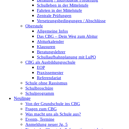
Beratung / Individuelle Förderung
Schulleben in der Mittelstufe
Fahrten in der Mittelstufe
Zentrale Prüfungen
Versetzungsbedingungen / Abschlüsse
Oberstufe
Allgemeine Infos
Das CBG – Dein Weg zum Abitur
Abiturkalender
Klausuren
Beratungslehrer
Schullaufbahnplanung mit LuPO
CBG als Ausbildungsschule
EOP
Praxissemester
Referendariat
Schule ohne Rassismus
Schulbroschüre
Schulprogramm
Neulinge
Von der Grundschule ins CBG
Fragen zum CBG
Was macht uns als Schule aus?
Events, Termine
Anmeldung neuer Jg. 5