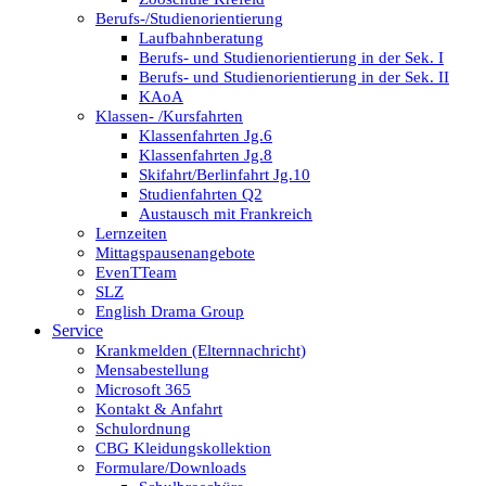
Berufs-/Studienorientierung
Laufbahnberatung
Berufs- und Studienorientierung in der Sek. I
Berufs- und Studienorientierung in der Sek. II
KAoA
Klassen- /Kursfahrten
Klassenfahrten Jg.6
Klassenfahrten Jg.8
Skifahrt/Berlinfahrt Jg.10
Studienfahrten Q2
Austausch mit Frankreich
Lernzeiten
Mittagspausenangebote
EvenTTeam
SLZ
English Drama Group
Service
Krankmelden (Elternnachricht)
Mensabestellung
Microsoft 365
Kontakt & Anfahrt
Schulordnung
CBG Kleidungskollektion
Formulare/Downloads