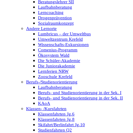
Beratungslehrer SII
Laufbahnberatung
Lerncoaching
Drogenprävention
Sozialraumkonzept
Andere Lernorte
Lumbricus – der Umweltbus
Umweltzentrum Krefeld
Wissenschafts-Exkursionen
Comenius-Programm
Ökosystem Wald
Die Schüler-Akademie
Die Juniorakademie
Lernferien NRW
Zooschule Krefeld
Berufs-/Studienorientierung
Laufbahnberatung
Berufs- und Studienorientierung in der Sek. I
Berufs- und Studienorientierung in der Sek. II
KAoA
Klassen- /Kursfahrten
Klassenfahrten Jg.6
Klassenfahrten Jg.8
Skifahrt/Berlinfahrt Jg.10
Studienfahrten Q2