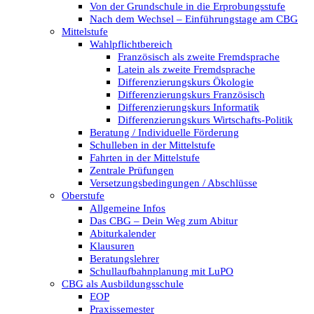
Von der Grundschule in die Erprobungsstufe
Nach dem Wechsel – Einführungstage am CBG
Mittelstufe
Wahlpflichtbereich
Französisch als zweite Fremdsprache
Latein als zweite Fremdsprache
Differenzierungskurs Ökologie
Differenzierungskurs Französisch
Differenzierungskurs Informatik
Differenzierungskurs Wirtschafts-Politik
Beratung / Individuelle Förderung
Schulleben in der Mittelstufe
Fahrten in der Mittelstufe
Zentrale Prüfungen
Versetzungsbedingungen / Abschlüsse
Oberstufe
Allgemeine Infos
Das CBG – Dein Weg zum Abitur
Abiturkalender
Klausuren
Beratungslehrer
Schullaufbahnplanung mit LuPO
CBG als Ausbildungsschule
EOP
Praxissemester