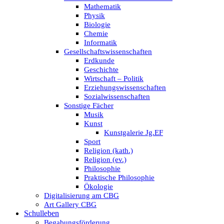
Mathematik
Physik
Biologie
Chemie
Informatik
Gesellschaftswissenschaften
Erdkunde
Geschichte
Wirtschaft – Politik
Erziehungswissenschaften
Sozialwissenschaften
Sonstige Fächer
Musik
Kunst
Kunstgalerie Jg.EF
Sport
Religion (kath.)
Religion (ev.)
Philosophie
Praktische Philosophie
Ökologie
Digitalisierung am CBG
Art Gallery CBG
Schulleben
Begabungsförderung