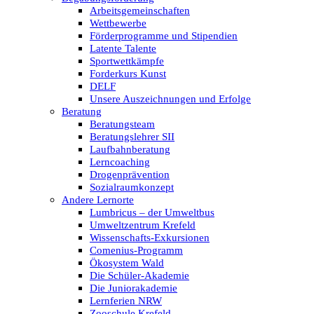
Arbeitsgemeinschaften
Wettbewerbe
Förderprogramme und Stipendien
Latente Talente
Sportwettkämpfe
Forderkurs Kunst
DELF
Unsere Auszeichnungen und Erfolge
Beratung
Beratungsteam
Beratungslehrer SII
Laufbahnberatung
Lerncoaching
Drogenprävention
Sozialraumkonzept
Andere Lernorte
Lumbricus – der Umweltbus
Umweltzentrum Krefeld
Wissenschafts-Exkursionen
Comenius-Programm
Ökosystem Wald
Die Schüler-Akademie
Die Juniorakademie
Lernferien NRW
Zooschule Krefeld