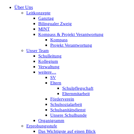
Über Uns
Leitkonzepte
Ganztag
Bilingualer Zweig
MINT
Kompass & Projekt Verantwortung
Kompass
Projekt Verantwortung
Unser Team
Schulleitung
Kollegium
Verwaltung
weitere…
SV
Eltern
Schulpflegschaft
Elternmitarbeit
Förderverein
Schulsozialarbeit
Schulsanitätsdienst
Unsere Schulhunde
Organigramm
Erprobungsstufe
Das Wichtigste auf einen Blick