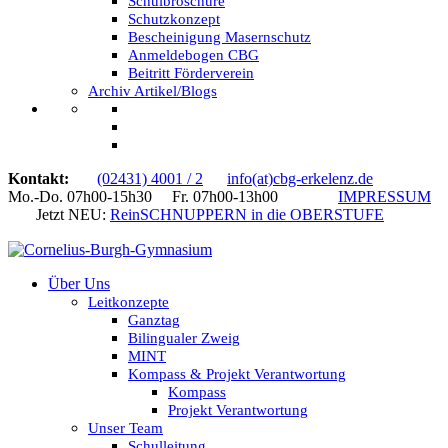
Schulbroschüre
Schutzkonzept
Bescheinigung Masernschutz
Anmeldebogen CBG
Beitritt Förderverein
Archiv Artikel/Blogs
Kontakt:
(02431) 4001 / 2
info(at)cbg-erkelenz.de
Mo.-Do. 07h00-15h30 Fr. 07h00-13h00
IMPRESSUM
Jetzt NEU:
ReinSCHNUPPERN in die OBERSTUFE
Über Uns
Leitkonzepte
Ganztag
Bilingualer Zweig
MINT
Kompass & Projekt Verantwortung
Kompass
Projekt Verantwortung
Unser Team
Schulleitung