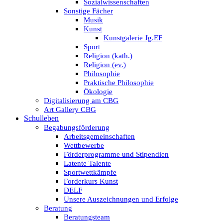
Sozialwissenschaften
Sonstige Fächer
Musik
Kunst
Kunstgalerie Jg.EF
Sport
Religion (kath.)
Religion (ev.)
Philosophie
Praktische Philosophie
Ökologie
Digitalisierung am CBG
Art Gallery CBG
Schulleben
Begabungsförderung
Arbeitsgemeinschaften
Wettbewerbe
Förderprogramme und Stipendien
Latente Talente
Sportwettkämpfe
Forderkurs Kunst
DELF
Unsere Auszeichnungen und Erfolge
Beratung
Beratungsteam