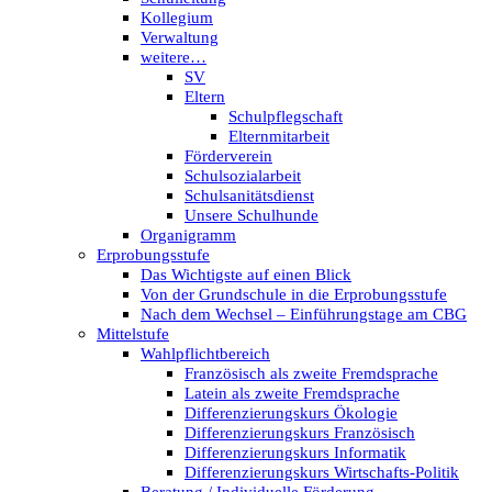
Kollegium
Verwaltung
weitere…
SV
Eltern
Schulpflegschaft
Elternmitarbeit
Förderverein
Schulsozialarbeit
Schulsanitätsdienst
Unsere Schulhunde
Organigramm
Erprobungsstufe
Das Wichtigste auf einen Blick
Von der Grundschule in die Erprobungsstufe
Nach dem Wechsel – Einführungstage am CBG
Mittelstufe
Wahlpflichtbereich
Französisch als zweite Fremdsprache
Latein als zweite Fremdsprache
Differenzierungskurs Ökologie
Differenzierungskurs Französisch
Differenzierungskurs Informatik
Differenzierungskurs Wirtschafts-Politik