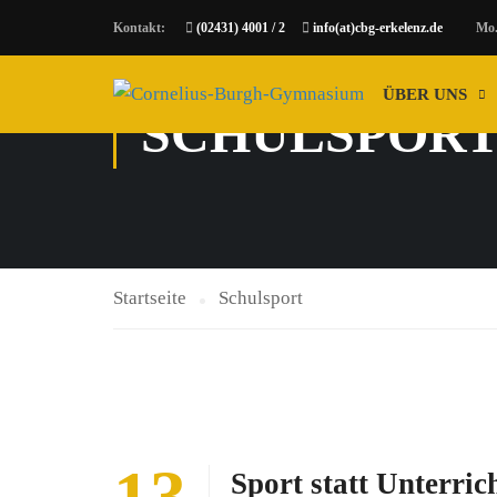
Kontakt:
(02431) 4001 / 2
info(at)cbg-erkelenz.de
Mo.-Do
ÜBER UNS
SCHULSPOR
Startseite
Schulsport
13
Sport statt Unterri