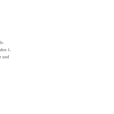
gh-
den 1.
z und