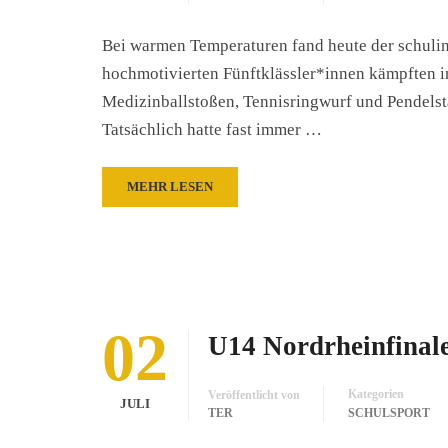
Bei warmen Temperaturen fand heute der schulinte
hochmotivierten Fünftklässler*innen kämpften i
Medizinballstoßen, Tennisringwurf und Pendelstaf
Tatsächlich hatte fast immer …
MEHR LESEN
02
U14 Nordrheinfinale
Kategorien
Veröffentlicht von
JULI
TER
SCHULSPORT