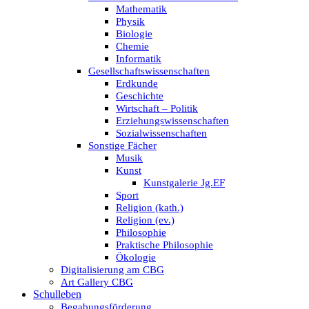
Mathematik
Physik
Biologie
Chemie
Informatik
Gesellschaftswissenschaften
Erdkunde
Geschichte
Wirtschaft – Politik
Erziehungswissenschaften
Sozialwissenschaften
Sonstige Fächer
Musik
Kunst
Kunstgalerie Jg.EF
Sport
Religion (kath.)
Religion (ev.)
Philosophie
Praktische Philosophie
Ökologie
Digitalisierung am CBG
Art Gallery CBG
Schulleben
Begabungsförderung