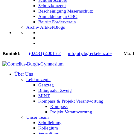
Schulbroschüre
Schutzkonzept
Bescheinigung Masernschutz
Anmeldebogen CBG
Beitritt Förderverein
Archiv Artikel/Blogs
Kontakt:
(02431) 4001 / 2
info(at)cbg-erkelenz.de
Mo.-Do.
Über Uns
Leitkonzepte
Ganztag
Bilingualer Zweig
MINT
Kompass & Projekt Verantwortung
Kompass
Projekt Verantwortung
Unser Team
Schulleitung
Kollegium
Verwaltung