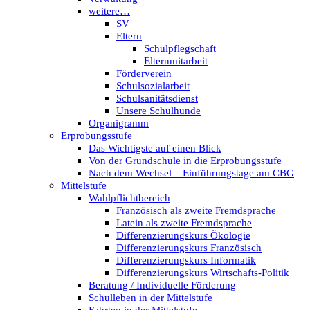
weitere…
SV
Eltern
Schulpflegschaft
Elternmitarbeit
Förderverein
Schulsozialarbeit
Schulsanitätsdienst
Unsere Schulhunde
Organigramm
Erprobungsstufe
Das Wichtigste auf einen Blick
Von der Grundschule in die Erprobungsstufe
Nach dem Wechsel – Einführungstage am CBG
Mittelstufe
Wahlpflichtbereich
Französisch als zweite Fremdsprache
Latein als zweite Fremdsprache
Differenzierungskurs Ökologie
Differenzierungskurs Französisch
Differenzierungskurs Informatik
Differenzierungskurs Wirtschafts-Politik
Beratung / Individuelle Förderung
Schulleben in der Mittelstufe