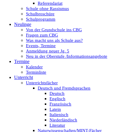
Referendariat
Schule ohne Rassismus
Schulbroschüre
Schulprogramm
Neulinge
Von der Grundschule ins CBG
Fragen zum CBG
Was macht uns als Schule aus?
Events, Termine
Anmeldung neuer Jg. 5
Neu in der Oberstufe /Informationsangebote
Termine
Kalender
Terminliste
Unterricht
Unterrichtsfächer
Deutsch und Fremdsprachen
Deutsch
Englisch
Französisch
Latein
Italienisch
Niederländisch
Literatur
Naturwissenschaften/MINT-Fächer