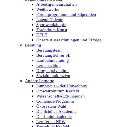
Arbeitsgemeinschaften
Wettbewerbe
Förderprogramme und Stipendien
Latente Talente
Sportwettkämpfe
Forderkurs Kunst
DELF
Unsere Auszeichnungen und Erfolge
Beratung
Beratungsteam
Beratungslehrer SII
Laufbahnberatung
Lerncoaching
Drogenprävention
Sozialraumkonzept
Andere Lernorte
Lumbricus – der Umweltbus
Umweltzentrum Krefeld
Wissenschafts-Exkursionen
Comenius-Programm
Ökosystem Wald
Die Schüler-Akademie
Die Juniorakademie
Lernferien NRW
Zooschule Krefeld