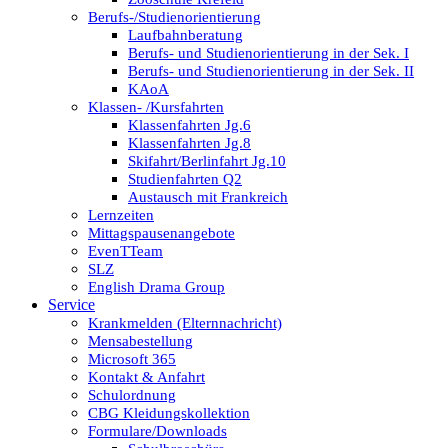
Berufs-/Studienorientierung
Laufbahnberatung
Berufs- und Studienorientierung in der Sek. I
Berufs- und Studienorientierung in der Sek. II
KAoA
Klassen- /Kursfahrten
Klassenfahrten Jg.6
Klassenfahrten Jg.8
Skifahrt/Berlinfahrt Jg.10
Studienfahrten Q2
Austausch mit Frankreich
Lernzeiten
Mittagspausenangebote
EvenTTeam
SLZ
English Drama Group
Service
Krankmelden (Elternnachricht)
Mensabestellung
Microsoft 365
Kontakt & Anfahrt
Schulordnung
CBG Kleidungskollektion
Formulare/Downloads