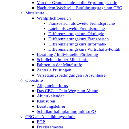
Von der Grundschule in die Erprobungsstufe
Nach dem Wechsel – Einführungstage am CBG
Mittelstufe
Wahlpflichtbereich
Französisch als zweite Fremdsprache
Latein als zweite Fremdsprache
Differenzierungskurs Ökologie
Differenzierungskurs Französisch
Differenzierungskurs Informatik
Differenzierungskurs Wirtschafts-Politik
Beratung / Individuelle Förderung
Schulleben in der Mittelstufe
Fahrten in der Mittelstufe
Zentrale Prüfungen
Versetzungsbedingungen / Abschlüsse
Oberstufe
Allgemeine Infos
Das CBG – Dein Weg zum Abitur
Abiturkalender
Klausuren
Beratungslehrer
Schullaufbahnplanung mit LuPO
CBG als Ausbildungsschule
EOP
Praxissemester