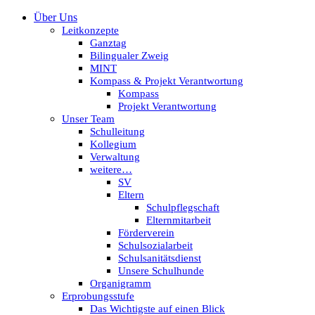
Über Uns
Leitkonzepte
Ganztag
Bilingualer Zweig
MINT
Kompass & Projekt Verantwortung
Kompass
Projekt Verantwortung
Unser Team
Schulleitung
Kollegium
Verwaltung
weitere…
SV
Eltern
Schulpflegschaft
Elternmitarbeit
Förderverein
Schulsozialarbeit
Schulsanitätsdienst
Unsere Schulhunde
Organigramm
Erprobungsstufe
Das Wichtigste auf einen Blick