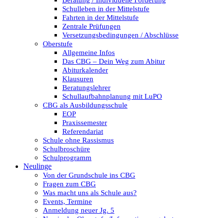
Beratung / Individuelle Förderung
Schulleben in der Mittelstufe
Fahrten in der Mittelstufe
Zentrale Prüfungen
Versetzungsbedingungen / Abschlüsse
Oberstufe
Allgemeine Infos
Das CBG – Dein Weg zum Abitur
Abiturkalender
Klausuren
Beratungslehrer
Schullaufbahnplanung mit LuPO
CBG als Ausbildungsschule
EOP
Praxissemester
Referendariat
Schule ohne Rassismus
Schulbroschüre
Schulprogramm
Neulinge
Von der Grundschule ins CBG
Fragen zum CBG
Was macht uns als Schule aus?
Events, Termine
Anmeldung neuer Jg. 5