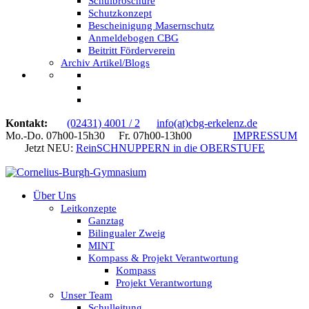
Schulbroschüre
Schutzkonzept
Bescheinigung Masernschutz
Anmeldebogen CBG
Beitritt Förderverein
Archiv Artikel/Blogs
Kontakt:
(02431) 4001 / 2
info(at)cbg-erkelenz.de
Mo.-Do. 07h00-15h30 Fr. 07h00-13h00
IMPRESSUM
Jetzt NEU:
ReinSCHNUPPERN in die OBERSTUFE
Über Uns
Leitkonzepte
Ganztag
Bilingualer Zweig
MINT
Kompass & Projekt Verantwortung
Kompass
Projekt Verantwortung
Unser Team
Schulleitung