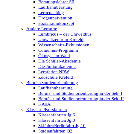
Beratungslehrer SII
Laufbahnberatung
Lerncoaching
Drogenprävention
Sozialraumkonzept
Andere Lernorte
Lumbricus – der Umweltbus
Umweltzentrum Krefeld
Wissenschafts-Exkursionen
Comenius-Programm
Ökosystem Wald
Die Schüler-Akademie
Die Juniorakademie
Lernferien NRW
Zooschule Krefeld
Berufs-/Studienorientierung
Laufbahnberatung
Berufs- und Studienorientierung in der Sek. I
Berufs- und Studienorientierung in der Sek. II
KAoA
Klassen- /Kursfahrten
Klassenfahrten Jg.6
Klassenfahrten Jg.8
Skifahrt/Berlinfahrt Jg.10
Studienfahrten Q2