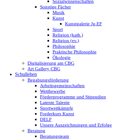
Sozialwissenschaften
Sonstige Fächer
Musik
Kunst
Kunstgalerie Jg.EF
Sport
Religion (kath.)
Religion (ev.)
Philosophie
Praktische Philosophie
Ökologie
Digitalisierung am CBG
Art Gallery CBG
Schulleben
Begabungsförderung
Arbeitsgemeinschaften
Wettbewerbe
Förderprogramme und Stipendien
Latente Talente
Sportwettkämpfe
Forderkurs Kunst
DELF
Unsere Auszeichnungen und Erfolge
Beratung
Beratungsteam