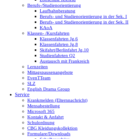
Berufs-/Studienorientierung
Laufbahnberatung
Berufs- und Studienorientierung in der Sek. I
Berufs- und Studienorientierung in der Sek. II
KAoA
Klassen- /Kursfahrten
Klassenfahrten Jg.6
Klassenfahrten Jg.8
Skifahrt/Berlinfahrt Jg.10
Studienfahrten Q2
Austausch mit Frankreich
Lernzeiten
Mittagspausenangebote
EvenTTeam
SLZ
English Drama Group
Service
Krankmelden (Elternnachricht)
Mensabestellung
Microsoft 365
Kontakt & Anfahrt
Schulordnung
CBG Kleidungskollektion
Formulare/Downloads