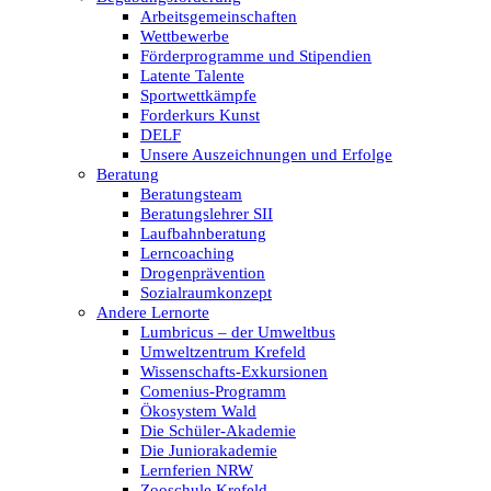
Arbeitsgemeinschaften
Wettbewerbe
Förderprogramme und Stipendien
Latente Talente
Sportwettkämpfe
Forderkurs Kunst
DELF
Unsere Auszeichnungen und Erfolge
Beratung
Beratungsteam
Beratungslehrer SII
Laufbahnberatung
Lerncoaching
Drogenprävention
Sozialraumkonzept
Andere Lernorte
Lumbricus – der Umweltbus
Umweltzentrum Krefeld
Wissenschafts-Exkursionen
Comenius-Programm
Ökosystem Wald
Die Schüler-Akademie
Die Juniorakademie
Lernferien NRW
Zooschule Krefeld