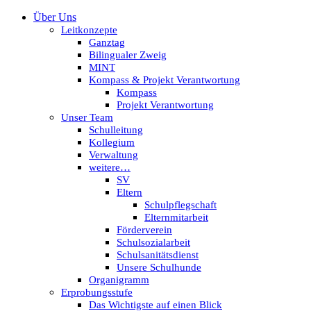
Über Uns
Leitkonzepte
Ganztag
Bilingualer Zweig
MINT
Kompass & Projekt Verantwortung
Kompass
Projekt Verantwortung
Unser Team
Schulleitung
Kollegium
Verwaltung
weitere…
SV
Eltern
Schulpflegschaft
Elternmitarbeit
Förderverein
Schulsozialarbeit
Schulsanitätsdienst
Unsere Schulhunde
Organigramm
Erprobungsstufe
Das Wichtigste auf einen Blick