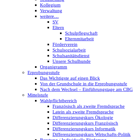
Kollegium
Verwaltung
weitere…
SV
Eltern
Schulpflegschaft
Elternmitarbeit
Förderverein
Schulsozialarbeit
Schulsanitätsdienst
Unsere Schulhunde
Organigramm
Erprobungsstufe
Das Wichtigste auf einen Blick
Von der Grundschule in die Erprobungsstufe
Nach dem Wechsel – Einführungstage am CBG
Mittelstufe
Wahlpflichtbereich
Französisch als zweite Fremdsprache
Latein als zweite Fremdsprache
Differenzierungskurs Ökologie
Differenzierungskurs Französisch
Differenzierungskurs Informatik
Differenzierungskurs Wirtschafts-Politik