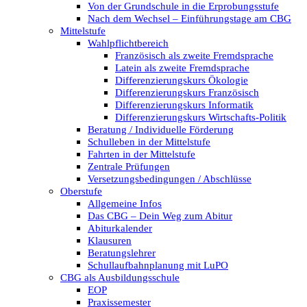
Von der Grundschule in die Erprobungsstufe
Nach dem Wechsel – Einführungstage am CBG
Mittelstufe
Wahlpflichtbereich
Französisch als zweite Fremdsprache
Latein als zweite Fremdsprache
Differenzierungskurs Ökologie
Differenzierungskurs Französisch
Differenzierungskurs Informatik
Differenzierungskurs Wirtschafts-Politik
Beratung / Individuelle Förderung
Schulleben in der Mittelstufe
Fahrten in der Mittelstufe
Zentrale Prüfungen
Versetzungsbedingungen / Abschlüsse
Oberstufe
Allgemeine Infos
Das CBG – Dein Weg zum Abitur
Abiturkalender
Klausuren
Beratungslehrer
Schullaufbahnplanung mit LuPO
CBG als Ausbildungsschule
EOP
Praxissemester