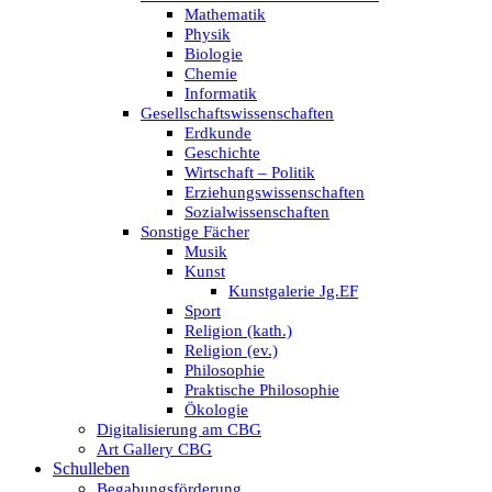
Mathematik
Physik
Biologie
Chemie
Informatik
Gesellschaftswissenschaften
Erdkunde
Geschichte
Wirtschaft – Politik
Erziehungswissenschaften
Sozialwissenschaften
Sonstige Fächer
Musik
Kunst
Kunstgalerie Jg.EF
Sport
Religion (kath.)
Religion (ev.)
Philosophie
Praktische Philosophie
Ökologie
Digitalisierung am CBG
Art Gallery CBG
Schulleben
Begabungsförderung