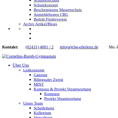
Schulbroschüre
Schutzkonzept
Bescheinigung Masernschutz
Anmeldebogen CBG
Beitritt Förderverein
Archiv Artikel/Blogs
Kontakt:
(02431) 4001 / 2
info(at)cbg-erkelenz.de
Mo.-Do.
Über Uns
Leitkonzepte
Ganztag
Bilingualer Zweig
MINT
Kompass & Projekt Verantwortung
Kompass
Projekt Verantwortung
Unser Team
Schulleitung
Kollegium
Verwaltung