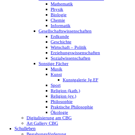
Mathematik
Physik
Biologie
Chemie
Informatik
Gesellschaftswissenschaften
Erdkunde
Geschichte
Wirtschaft – Politik
Erziehungswissenschaften
Sozialwissenschaften
Sonstige Fächer
Musik
Kunst
Kunstgalerie Jg.EF
Sport
Religion (kath.)
Religion (ev.)
Philosophie
Praktische Philosophie
Ökologie
Digitalisierung am CBG
Art Gallery CBG
Schulleben
Begabungsförderung