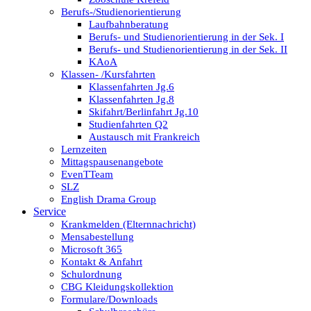
Berufs-/Studienorientierung
Laufbahnberatung
Berufs- und Studienorientierung in der Sek. I
Berufs- und Studienorientierung in der Sek. II
KAoA
Klassen- /Kursfahrten
Klassenfahrten Jg.6
Klassenfahrten Jg.8
Skifahrt/Berlinfahrt Jg.10
Studienfahrten Q2
Austausch mit Frankreich
Lernzeiten
Mittagspausenangebote
EvenTTeam
SLZ
English Drama Group
Service
Krankmelden (Elternnachricht)
Mensabestellung
Microsoft 365
Kontakt & Anfahrt
Schulordnung
CBG Kleidungskollektion
Formulare/Downloads