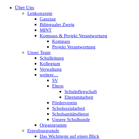
Über Uns
Leitkonzepte
Ganztag
Bilingualer Zweig
MINT
Kompass & Projekt Verantwortung
Kompass
Projekt Verantwortung
Unser Team
Schulleitung
Kollegium
Verwaltung
weitere…
SV
Eltern
Schulpflegschaft
Elternmitarbeit
Förderverein
Schulsozialarbeit
Schulsanitätsdienst
Unsere Schulhunde
Organigramm
Erprobungsstufe
Das Wichtigste auf einen Blick