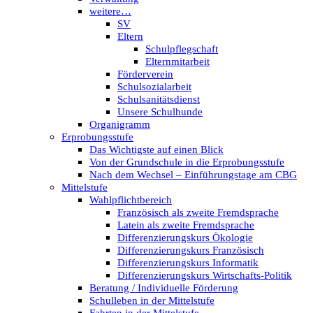
weitere…
SV
Eltern
Schulpflegschaft
Elternmitarbeit
Förderverein
Schulsozialarbeit
Schulsanitätsdienst
Unsere Schulhunde
Organigramm
Erprobungsstufe
Das Wichtigste auf einen Blick
Von der Grundschule in die Erprobungsstufe
Nach dem Wechsel – Einführungstage am CBG
Mittelstufe
Wahlpflichtbereich
Französisch als zweite Fremdsprache
Latein als zweite Fremdsprache
Differenzierungskurs Ökologie
Differenzierungskurs Französisch
Differenzierungskurs Informatik
Differenzierungskurs Wirtschafts-Politik
Beratung / Individuelle Förderung
Schulleben in der Mittelstufe