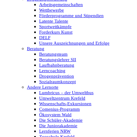
Arbeitsgemeinschaften
Wettbewerbe
Förderprogramme und Stipendien
Latente Talente
Sportwettkämpfe
Forderkurs Kunst
DELF
Unsere Auszeichnungen und Erfolge
Beratung
Beratungsteam
Beratungslehrer SII
Laufbahnberatung
Lerncoaching
Drogenprävention
Sozialraumkonzept
Andere Lernorte
Lumbricus – der Umweltbus
Umweltzentrum Krefeld
Wissenschafts-Exkursionen
Comenius-Programm
Ökosystem Wald
Die Schüler-Akademie
Die Juniorakademie
Lernferien NRW
Zooschule Krefeld