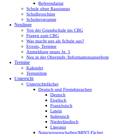
Referendariat
Schule ohne Rassismus
Schulbroschüre
Schulprogramm
Neulinge
Von der Grundschule ins CBG
Fragen zum CBG
Was macht uns als Schule aus?
Events, Termine
Anmeldung neuer Jg. 5
Neu in der Oberstufe /Informationsangebote
Termine
Kalender
Terminliste
Unterricht
Unterrichtsfächer
Deutsch und Fremdsprachen
Deutsch
Englisch
Französisch
Latein
Italienisch
Niederländisch
Literatur
Naturwissenschaften/MINT-Fächer