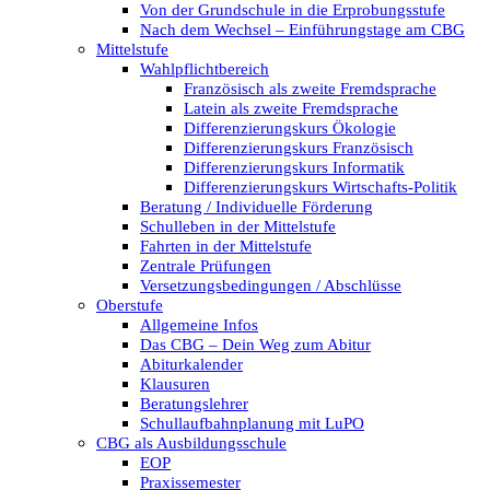
Von der Grundschule in die Erprobungsstufe
Nach dem Wechsel – Einführungstage am CBG
Mittelstufe
Wahlpflichtbereich
Französisch als zweite Fremdsprache
Latein als zweite Fremdsprache
Differenzierungskurs Ökologie
Differenzierungskurs Französisch
Differenzierungskurs Informatik
Differenzierungskurs Wirtschafts-Politik
Beratung / Individuelle Förderung
Schulleben in der Mittelstufe
Fahrten in der Mittelstufe
Zentrale Prüfungen
Versetzungsbedingungen / Abschlüsse
Oberstufe
Allgemeine Infos
Das CBG – Dein Weg zum Abitur
Abiturkalender
Klausuren
Beratungslehrer
Schullaufbahnplanung mit LuPO
CBG als Ausbildungsschule
EOP
Praxissemester