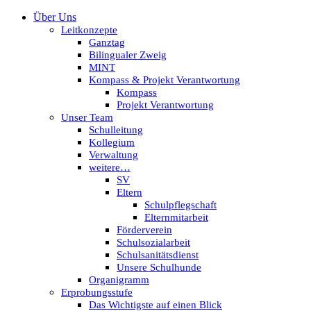
Über Uns
Leitkonzepte
Ganztag
Bilingualer Zweig
MINT
Kompass & Projekt Verantwortung
Kompass
Projekt Verantwortung
Unser Team
Schulleitung
Kollegium
Verwaltung
weitere…
SV
Eltern
Schulpflegschaft
Elternmitarbeit
Förderverein
Schulsozialarbeit
Schulsanitätsdienst
Unsere Schulhunde
Organigramm
Erprobungsstufe
Das Wichtigste auf einen Blick