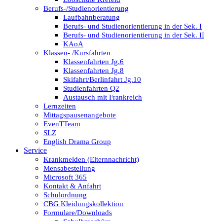
Berufs-/Studienorientierung
Laufbahnberatung
Berufs- und Studienorientierung in der Sek. I
Berufs- und Studienorientierung in der Sek. II
KAoA
Klassen- /Kursfahrten
Klassenfahrten Jg.6
Klassenfahrten Jg.8
Skifahrt/Berlinfahrt Jg.10
Studienfahrten Q2
Austausch mit Frankreich
Lernzeiten
Mittagspausenangebote
EvenTTeam
SLZ
English Drama Group
Service
Krankmelden (Elternnachricht)
Mensabestellung
Microsoft 365
Kontakt & Anfahrt
Schulordnung
CBG Kleidungskollektion
Formulare/Downloads