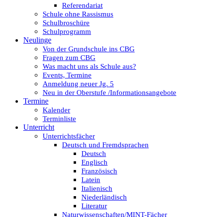
Referendariat
Schule ohne Rassismus
Schulbroschüre
Schulprogramm
Neulinge
Von der Grundschule ins CBG
Fragen zum CBG
Was macht uns als Schule aus?
Events, Termine
Anmeldung neuer Jg. 5
Neu in der Oberstufe /Informationsangebote
Termine
Kalender
Terminliste
Unterricht
Unterrichtsfächer
Deutsch und Fremdsprachen
Deutsch
Englisch
Französisch
Latein
Italienisch
Niederländisch
Literatur
Naturwissenschaften/MINT-Fächer