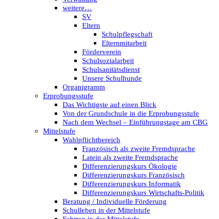
weitere…
SV
Eltern
Schulpflegschaft
Elternmitarbeit
Förderverein
Schulsozialarbeit
Schulsanitätsdienst
Unsere Schulhunde
Organigramm
Erprobungsstufe
Das Wichtigste auf einen Blick
Von der Grundschule in die Erprobungsstufe
Nach dem Wechsel – Einführungstage am CBG
Mittelstufe
Wahlpflichtbereich
Französisch als zweite Fremdsprache
Latein als zweite Fremdsprache
Differenzierungskurs Ökologie
Differenzierungskurs Französisch
Differenzierungskurs Informatik
Differenzierungskurs Wirtschafts-Politik
Beratung / Individuelle Förderung
Schulleben in der Mittelstufe