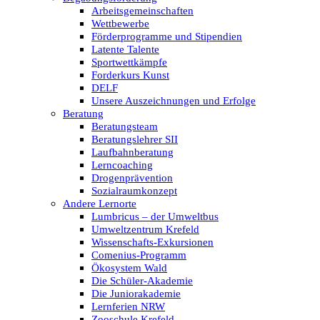
Arbeitsgemeinschaften
Wettbewerbe
Förderprogramme und Stipendien
Latente Talente
Sportwettkämpfe
Forderkurs Kunst
DELF
Unsere Auszeichnungen und Erfolge
Beratung
Beratungsteam
Beratungslehrer SII
Laufbahnberatung
Lerncoaching
Drogenprävention
Sozialraumkonzept
Andere Lernorte
Lumbricus – der Umweltbus
Umweltzentrum Krefeld
Wissenschafts-Exkursionen
Comenius-Programm
Ökosystem Wald
Die Schüler-Akademie
Die Juniorakademie
Lernferien NRW
Zooschule Krefeld