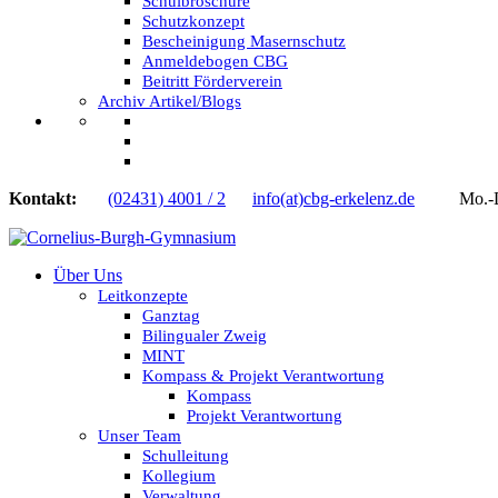
Schulbroschüre
Schutzkonzept
Bescheinigung Masernschutz
Anmeldebogen CBG
Beitritt Förderverein
Archiv Artikel/Blogs
Kontakt:
(02431) 4001 / 2
info(at)cbg-erkelenz.de
Mo.-Do.
Über Uns
Leitkonzepte
Ganztag
Bilingualer Zweig
MINT
Kompass & Projekt Verantwortung
Kompass
Projekt Verantwortung
Unser Team
Schulleitung
Kollegium
Verwaltung