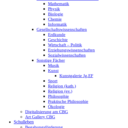
Mathematik
Physik
Biologie
Chemie
Informatik
Gesellschaftswissenschaften
Erdkunde
Geschichte
Wirtschaft – Politik
Erziehungswissenschaften
Sozialwissenschaften
Sonstige Fächer
Musik
Kunst
Kunstgalerie Jg.EF
Sport
Religion (kath.)
Religion (ev.)
Philosophie
Praktische Philosophie
Ökologie
Digitalisierung am CBG
Art Gallery CBG
Schulleben
Begabungsförderung