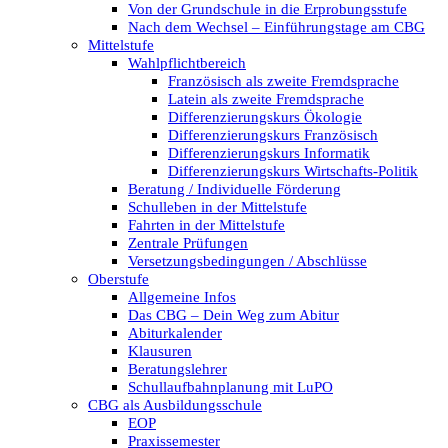
Von der Grundschule in die Erprobungsstufe
Nach dem Wechsel – Einführungstage am CBG
Mittelstufe
Wahlpflichtbereich
Französisch als zweite Fremdsprache
Latein als zweite Fremdsprache
Differenzierungskurs Ökologie
Differenzierungskurs Französisch
Differenzierungskurs Informatik
Differenzierungskurs Wirtschafts-Politik
Beratung / Individuelle Förderung
Schulleben in der Mittelstufe
Fahrten in der Mittelstufe
Zentrale Prüfungen
Versetzungsbedingungen / Abschlüsse
Oberstufe
Allgemeine Infos
Das CBG – Dein Weg zum Abitur
Abiturkalender
Klausuren
Beratungslehrer
Schullaufbahnplanung mit LuPO
CBG als Ausbildungsschule
EOP
Praxissemester