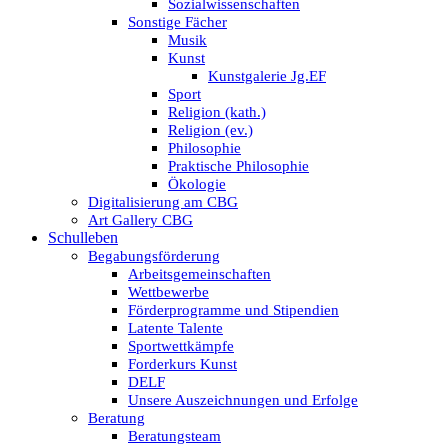
Sozialwissenschaften
Sonstige Fächer
Musik
Kunst
Kunstgalerie Jg.EF
Sport
Religion (kath.)
Religion (ev.)
Philosophie
Praktische Philosophie
Ökologie
Digitalisierung am CBG
Art Gallery CBG
Schulleben
Begabungsförderung
Arbeitsgemeinschaften
Wettbewerbe
Förderprogramme und Stipendien
Latente Talente
Sportwettkämpfe
Forderkurs Kunst
DELF
Unsere Auszeichnungen und Erfolge
Beratung
Beratungsteam