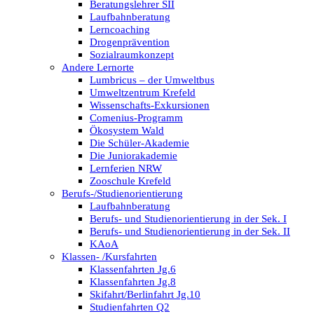
Beratungslehrer SII
Laufbahnberatung
Lerncoaching
Drogenprävention
Sozialraumkonzept
Andere Lernorte
Lumbricus – der Umweltbus
Umweltzentrum Krefeld
Wissenschafts-Exkursionen
Comenius-Programm
Ökosystem Wald
Die Schüler-Akademie
Die Juniorakademie
Lernferien NRW
Zooschule Krefeld
Berufs-/Studienorientierung
Laufbahnberatung
Berufs- und Studienorientierung in der Sek. I
Berufs- und Studienorientierung in der Sek. II
KAoA
Klassen- /Kursfahrten
Klassenfahrten Jg.6
Klassenfahrten Jg.8
Skifahrt/Berlinfahrt Jg.10
Studienfahrten Q2