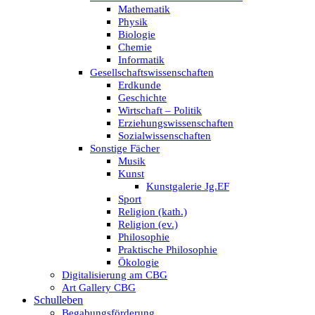
Mathematik
Physik
Biologie
Chemie
Informatik
Gesellschaftswissenschaften
Erdkunde
Geschichte
Wirtschaft – Politik
Erziehungswissenschaften
Sozialwissenschaften
Sonstige Fächer
Musik
Kunst
Kunstgalerie Jg.EF
Sport
Religion (kath.)
Religion (ev.)
Philosophie
Praktische Philosophie
Ökologie
Digitalisierung am CBG
Art Gallery CBG
Schulleben
Begabungsförderung