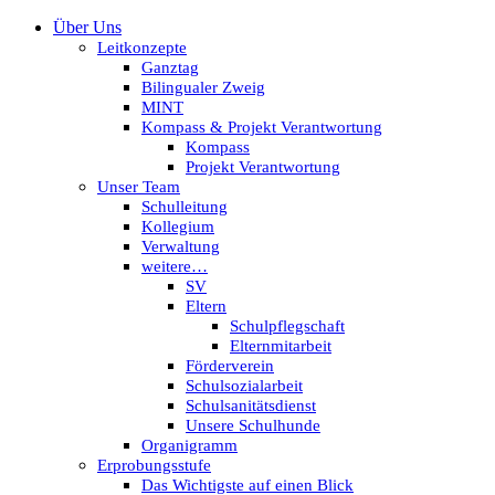
Über Uns
Leitkonzepte
Ganztag
Bilingualer Zweig
MINT
Kompass & Projekt Verantwortung
Kompass
Projekt Verantwortung
Unser Team
Schulleitung
Kollegium
Verwaltung
weitere…
SV
Eltern
Schulpflegschaft
Elternmitarbeit
Förderverein
Schulsozialarbeit
Schulsanitätsdienst
Unsere Schulhunde
Organigramm
Erprobungsstufe
Das Wichtigste auf einen Blick