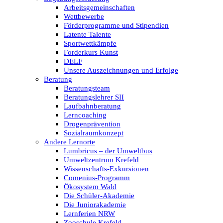
Arbeitsgemeinschaften
Wettbewerbe
Förderprogramme und Stipendien
Latente Talente
Sportwettkämpfe
Forderkurs Kunst
DELF
Unsere Auszeichnungen und Erfolge
Beratung
Beratungsteam
Beratungslehrer SII
Laufbahnberatung
Lerncoaching
Drogenprävention
Sozialraumkonzept
Andere Lernorte
Lumbricus – der Umweltbus
Umweltzentrum Krefeld
Wissenschafts-Exkursionen
Comenius-Programm
Ökosystem Wald
Die Schüler-Akademie
Die Juniorakademie
Lernferien NRW
Zooschule Krefeld