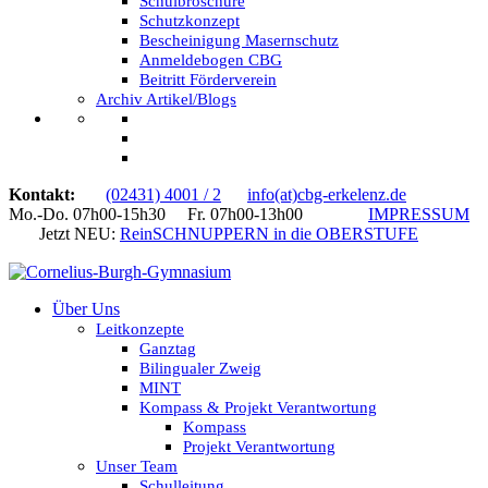
Schulbroschüre
Schutzkonzept
Bescheinigung Masernschutz
Anmeldebogen CBG
Beitritt Förderverein
Archiv Artikel/Blogs
Kontakt:
(02431) 4001 / 2
info(at)cbg-erkelenz.de
Mo.-Do. 07h00-15h30 Fr. 07h00-13h00
IMPRESSUM
Jetzt NEU:
ReinSCHNUPPERN in die OBERSTUFE
Über Uns
Leitkonzepte
Ganztag
Bilingualer Zweig
MINT
Kompass & Projekt Verantwortung
Kompass
Projekt Verantwortung
Unser Team
Schulleitung