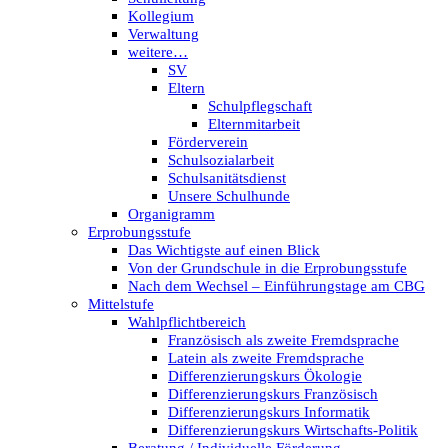
Kollegium
Verwaltung
weitere…
SV
Eltern
Schulpflegschaft
Elternmitarbeit
Förderverein
Schulsozialarbeit
Schulsanitätsdienst
Unsere Schulhunde
Organigramm
Erprobungsstufe
Das Wichtigste auf einen Blick
Von der Grundschule in die Erprobungsstufe
Nach dem Wechsel – Einführungstage am CBG
Mittelstufe
Wahlpflichtbereich
Französisch als zweite Fremdsprache
Latein als zweite Fremdsprache
Differenzierungskurs Ökologie
Differenzierungskurs Französisch
Differenzierungskurs Informatik
Differenzierungskurs Wirtschafts-Politik