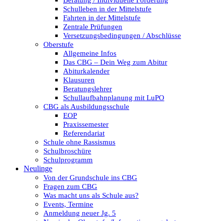
Beratung / Individuelle Förderung
Schulleben in der Mittelstufe
Fahrten in der Mittelstufe
Zentrale Prüfungen
Versetzungsbedingungen / Abschlüsse
Oberstufe
Allgemeine Infos
Das CBG – Dein Weg zum Abitur
Abiturkalender
Klausuren
Beratungslehrer
Schullaufbahnplanung mit LuPO
CBG als Ausbildungsschule
EOP
Praxissemester
Referendariat
Schule ohne Rassismus
Schulbroschüre
Schulprogramm
Neulinge
Von der Grundschule ins CBG
Fragen zum CBG
Was macht uns als Schule aus?
Events, Termine
Anmeldung neuer Jg. 5