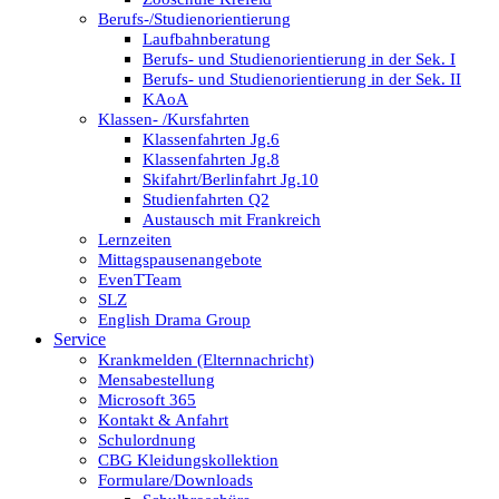
Berufs-/Studienorientierung
Laufbahnberatung
Berufs- und Studienorientierung in der Sek. I
Berufs- und Studienorientierung in der Sek. II
KAoA
Klassen- /Kursfahrten
Klassenfahrten Jg.6
Klassenfahrten Jg.8
Skifahrt/Berlinfahrt Jg.10
Studienfahrten Q2
Austausch mit Frankreich
Lernzeiten
Mittagspausenangebote
EvenTTeam
SLZ
English Drama Group
Service
Krankmelden (Elternnachricht)
Mensabestellung
Microsoft 365
Kontakt & Anfahrt
Schulordnung
CBG Kleidungskollektion
Formulare/Downloads