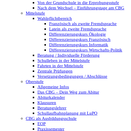
Von der Grundschule in die Erprobungsstufe
Nach dem Wechsel – Einführungstage am CBG
Mittelstufe
Wahlpflichtbereich
Französisch als zweite Fremdsprache
Latein als zweite Fremdsprache
Differenzierungskurs Ökologie
Differenzierungskurs Französisch
Differenzierungskurs Informatik
Differenzierungskurs Wirtschafts-Politik
Beratung / Individuelle Förderung
Schulleben in der Mittelstufe
Fahrten in der Mittelstufe
Zentrale Prüfungen
Versetzungsbedingungen / Abschlüsse
Oberstufe
Allgemeine Infos
Das CBG – Dein Weg zum Abitur
Abiturkalender
Klausuren
Beratungslehrer
Schullaufbahnplanung mit LuPO
CBG als Ausbildungsschule
EOP
Praxissemester