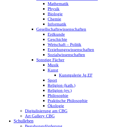
Mathematik
Physik
Biologie
Chemie
Informatik
Gesellschaftswissenschaften
Erdkunde
Geschichte
Wirtschaft – Politik
Erziehungswissenschaften
Sozialwissenschaften
Sonstige Fächer
Musik
Kunst
Kunstgalerie Jg.EF
Sport
Religion (kath.)
Religion (ev.)
Philosophie
Praktische Philosophie
Ökologie
Digitalisierung am CBG
Art Gallery CBG
Schulleben
Begabungsförderung