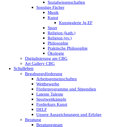
Sozialwissenschaften
Sonstige Fächer
Musik
Kunst
Kunstgalerie Jg.EF
Sport
Religion (kath.)
Religion (ev.)
Philosophie
Praktische Philosophie
Ökologie
Digitalisierung am CBG
Art Gallery CBG
Schulleben
Begabungsförderung
Arbeitsgemeinschaften
Wettbewerbe
Förderprogramme und Stipendien
Latente Talente
Sportwettkämpfe
Forderkurs Kunst
DELF
Unsere Auszeichnungen und Erfolge
Beratung
Beratungsteam