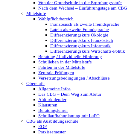
Von der Grundschule in die Erprobungsstufe
Nach dem Wechsel – Einführungstage am CBG
Mittelstufe
Wahlpflichtbereich
Französisch als zweite Fremdsprache
Latein als zweite Fremdsprache
Differenzierungskurs Ökologie
Differenzierungskurs Französisch
Differenzierungskurs Informatik
Differenzierungskurs Wirtschafts-Politik
Beratung / Individuelle Förderung
Schulleben in der Mittelstufe
Fahrten in der Mittelstufe
Zentrale Prüfungen
Versetzungsbedingungen / Abschlüsse
Oberstufe
Allgemeine Infos
Das CBG – Dein Weg zum Abitur
Abiturkalender
Klausuren
Beratungslehrer
Schullaufbahnplanung mit LuPO
CBG als Ausbildungsschule
EOP
Praxissemester