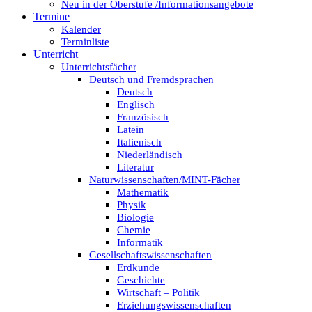
Neu in der Oberstufe /Informationsangebote
Termine
Kalender
Terminliste
Unterricht
Unterrichtsfächer
Deutsch und Fremdsprachen
Deutsch
Englisch
Französisch
Latein
Italienisch
Niederländisch
Literatur
Naturwissenschaften/MINT-Fächer
Mathematik
Physik
Biologie
Chemie
Informatik
Gesellschaftswissenschaften
Erdkunde
Geschichte
Wirtschaft – Politik
Erziehungswissenschaften