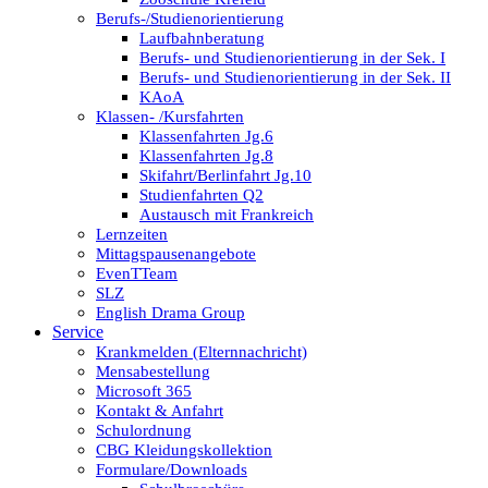
Berufs-/Studienorientierung
Laufbahnberatung
Berufs- und Studienorientierung in der Sek. I
Berufs- und Studienorientierung in der Sek. II
KAoA
Klassen- /Kursfahrten
Klassenfahrten Jg.6
Klassenfahrten Jg.8
Skifahrt/Berlinfahrt Jg.10
Studienfahrten Q2
Austausch mit Frankreich
Lernzeiten
Mittagspausenangebote
EvenTTeam
SLZ
English Drama Group
Service
Krankmelden (Elternnachricht)
Mensabestellung
Microsoft 365
Kontakt & Anfahrt
Schulordnung
CBG Kleidungskollektion
Formulare/Downloads