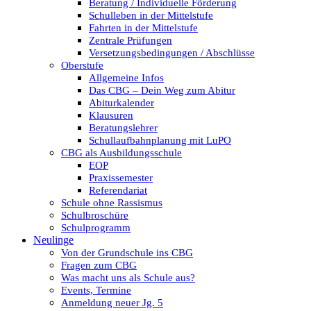
Beratung / Individuelle Förderung
Schulleben in der Mittelstufe
Fahrten in der Mittelstufe
Zentrale Prüfungen
Versetzungsbedingungen / Abschlüsse
Oberstufe
Allgemeine Infos
Das CBG – Dein Weg zum Abitur
Abiturkalender
Klausuren
Beratungslehrer
Schullaufbahnplanung mit LuPO
CBG als Ausbildungsschule
EOP
Praxissemester
Referendariat
Schule ohne Rassismus
Schulbroschüre
Schulprogramm
Neulinge
Von der Grundschule ins CBG
Fragen zum CBG
Was macht uns als Schule aus?
Events, Termine
Anmeldung neuer Jg. 5