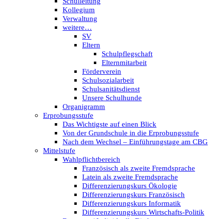
Schulleitung
Kollegium
Verwaltung
weitere…
SV
Eltern
Schulpflegschaft
Elternmitarbeit
Förderverein
Schulsozialarbeit
Schulsanitätsdienst
Unsere Schulhunde
Organigramm
Erprobungsstufe
Das Wichtigste auf einen Blick
Von der Grundschule in die Erprobungsstufe
Nach dem Wechsel – Einführungstage am CBG
Mittelstufe
Wahlpflichtbereich
Französisch als zweite Fremdsprache
Latein als zweite Fremdsprache
Differenzierungskurs Ökologie
Differenzierungskurs Französisch
Differenzierungskurs Informatik
Differenzierungskurs Wirtschafts-Politik