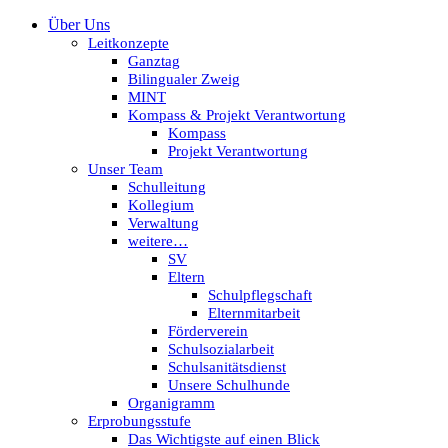
Über Uns
Leitkonzepte
Ganztag
Bilingualer Zweig
MINT
Kompass & Projekt Verantwortung
Kompass
Projekt Verantwortung
Unser Team
Schulleitung
Kollegium
Verwaltung
weitere…
SV
Eltern
Schulpflegschaft
Elternmitarbeit
Förderverein
Schulsozialarbeit
Schulsanitätsdienst
Unsere Schulhunde
Organigramm
Erprobungsstufe
Das Wichtigste auf einen Blick