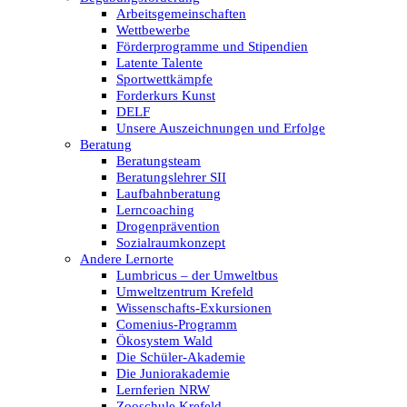
Arbeitsgemeinschaften
Wettbewerbe
Förderprogramme und Stipendien
Latente Talente
Sportwettkämpfe
Forderkurs Kunst
DELF
Unsere Auszeichnungen und Erfolge
Beratung
Beratungsteam
Beratungslehrer SII
Laufbahnberatung
Lerncoaching
Drogenprävention
Sozialraumkonzept
Andere Lernorte
Lumbricus – der Umweltbus
Umweltzentrum Krefeld
Wissenschafts-Exkursionen
Comenius-Programm
Ökosystem Wald
Die Schüler-Akademie
Die Juniorakademie
Lernferien NRW
Zooschule Krefeld