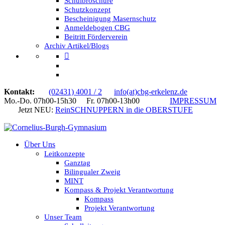
Schulbroschüre
Schutzkonzept
Bescheinigung Masernschutz
Anmeldebogen CBG
Beitritt Förderverein
Archiv Artikel/Blogs
Kontakt:
(02431) 4001 / 2
info(at)cbg-erkelenz.de
Mo.-Do. 07h00-15h30 Fr. 07h00-13h00
IMPRESSUM
Jetzt NEU:
ReinSCHNUPPERN in die OBERSTUFE
Über Uns
Leitkonzepte
Ganztag
Bilingualer Zweig
MINT
Kompass & Projekt Verantwortung
Kompass
Projekt Verantwortung
Unser Team