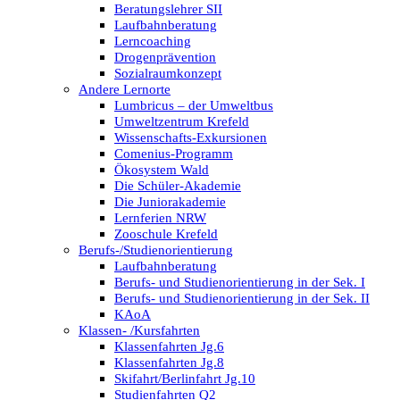
Beratungslehrer SII
Laufbahnberatung
Lerncoaching
Drogenprävention
Sozialraumkonzept
Andere Lernorte
Lumbricus – der Umweltbus
Umweltzentrum Krefeld
Wissenschafts-Exkursionen
Comenius-Programm
Ökosystem Wald
Die Schüler-Akademie
Die Juniorakademie
Lernferien NRW
Zooschule Krefeld
Berufs-/Studienorientierung
Laufbahnberatung
Berufs- und Studienorientierung in der Sek. I
Berufs- und Studienorientierung in der Sek. II
KAoA
Klassen- /Kursfahrten
Klassenfahrten Jg.6
Klassenfahrten Jg.8
Skifahrt/Berlinfahrt Jg.10
Studienfahrten Q2