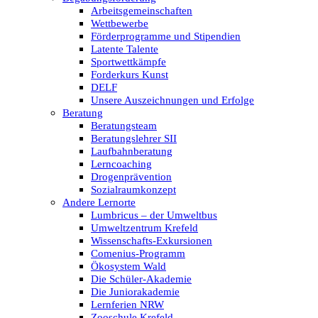
Arbeitsgemeinschaften
Wettbewerbe
Förderprogramme und Stipendien
Latente Talente
Sportwettkämpfe
Forderkurs Kunst
DELF
Unsere Auszeichnungen und Erfolge
Beratung
Beratungsteam
Beratungslehrer SII
Laufbahnberatung
Lerncoaching
Drogenprävention
Sozialraumkonzept
Andere Lernorte
Lumbricus – der Umweltbus
Umweltzentrum Krefeld
Wissenschafts-Exkursionen
Comenius-Programm
Ökosystem Wald
Die Schüler-Akademie
Die Juniorakademie
Lernferien NRW
Zooschule Krefeld