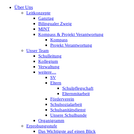
Über Uns
Leitkonzepte
Ganztag
Bilingualer Zweig
MINT
Kompass & Projekt Verantwortung
Kompass
Projekt Verantwortung
Unser Team
Schulleitung
Kollegium
Verwaltung
weitere…
SV
Eltern
Schulpflegschaft
Elternmitarbeit
Förderverein
Schulsozialarbeit
Schulsanitätsdienst
Unsere Schulhunde
Organigramm
Erprobungsstufe
Das Wichtigste auf einen Blick