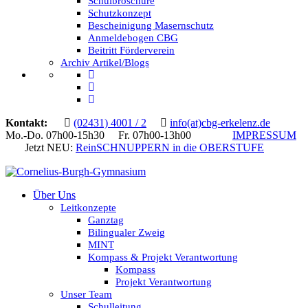
Schulbroschüre
Schutzkonzept
Bescheinigung Masernschutz
Anmeldebogen CBG
Beitritt Förderverein
Archiv Artikel/Blogs
Kontakt:
(02431) 4001 / 2
info(at)cbg-erkelenz.de
Mo.-Do. 07h00-15h30 Fr. 07h00-13h00
IMPRESSUM
Jetzt NEU:
ReinSCHNUPPERN in die OBERSTUFE
Über Uns
Leitkonzepte
Ganztag
Bilingualer Zweig
MINT
Kompass & Projekt Verantwortung
Kompass
Projekt Verantwortung
Unser Team
Schulleitung