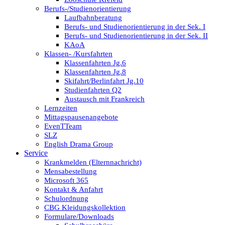
Berufs-/Studienorientierung
Laufbahnberatung
Berufs- und Studienorientierung in der Sek. I
Berufs- und Studienorientierung in der Sek. II
KAoA
Klassen- /Kursfahrten
Klassenfahrten Jg.6
Klassenfahrten Jg.8
Skifahrt/Berlinfahrt Jg.10
Studienfahrten Q2
Austausch mit Frankreich
Lernzeiten
Mittagspausenangebote
EvenTTeam
SLZ
English Drama Group
Service
Krankmelden (Elternnachricht)
Mensabestellung
Microsoft 365
Kontakt & Anfahrt
Schulordnung
CBG Kleidungskollektion
Formulare/Downloads