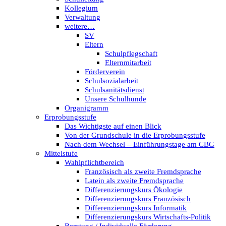
Kollegium
Verwaltung
weitere…
SV
Eltern
Schulpflegschaft
Elternmitarbeit
Förderverein
Schulsozialarbeit
Schulsanitätsdienst
Unsere Schulhunde
Organigramm
Erprobungsstufe
Das Wichtigste auf einen Blick
Von der Grundschule in die Erprobungsstufe
Nach dem Wechsel – Einführungstage am CBG
Mittelstufe
Wahlpflichtbereich
Französisch als zweite Fremdsprache
Latein als zweite Fremdsprache
Differenzierungskurs Ökologie
Differenzierungskurs Französisch
Differenzierungskurs Informatik
Differenzierungskurs Wirtschafts-Politik