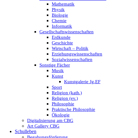
Mathematik
Physik
Biologie
Chemie
Informatik
Gesellschaftswissenschaften
Erdkunde
Geschichte
Wirtschaft – Politik
Erziehungswissenschaften
Sozialwissenschaften
Sonstige Fächer
Musik
Kunst
Kunstgalerie Jg.EF
Sport
Religion (kath.)
Religion (ev.)
Philosophie
Praktische Philosophie
Ökologie
Digitalisierung am CBG
Art Gallery CBG
Schulleben
Begabungsförderung