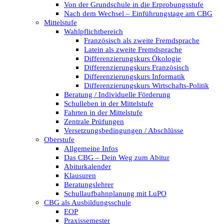
Von der Grundschule in die Erprobungsstufe
Nach dem Wechsel – Einführungstage am CBG
Mittelstufe
Wahlpflichtbereich
Französisch als zweite Fremdsprache
Latein als zweite Fremdsprache
Differenzierungskurs Ökologie
Differenzierungskurs Französisch
Differenzierungskurs Informatik
Differenzierungskurs Wirtschafts-Politik
Beratung / Individuelle Förderung
Schulleben in der Mittelstufe
Fahrten in der Mittelstufe
Zentrale Prüfungen
Versetzungsbedingungen / Abschlüsse
Oberstufe
Allgemeine Infos
Das CBG – Dein Weg zum Abitur
Abiturkalender
Klausuren
Beratungslehrer
Schullaufbahnplanung mit LuPO
CBG als Ausbildungsschule
EOP
Praxissemester