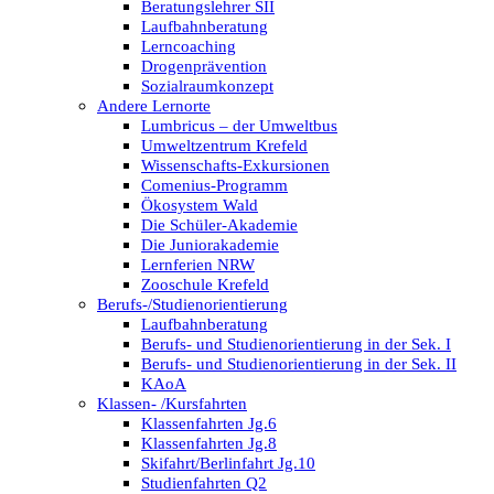
Beratungslehrer SII
Laufbahnberatung
Lerncoaching
Drogenprävention
Sozialraumkonzept
Andere Lernorte
Lumbricus – der Umweltbus
Umweltzentrum Krefeld
Wissenschafts-Exkursionen
Comenius-Programm
Ökosystem Wald
Die Schüler-Akademie
Die Juniorakademie
Lernferien NRW
Zooschule Krefeld
Berufs-/Studienorientierung
Laufbahnberatung
Berufs- und Studienorientierung in der Sek. I
Berufs- und Studienorientierung in der Sek. II
KAoA
Klassen- /Kursfahrten
Klassenfahrten Jg.6
Klassenfahrten Jg.8
Skifahrt/Berlinfahrt Jg.10
Studienfahrten Q2