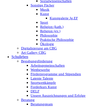
Sozialwissenschaften
Sonstige Fächer
Musik
Kunst
Kunstgalerie Jg.EF
Sport
Religion (kath.)
Religion (ev.)
Philosophie
Praktische Philosophie
Ökologie
Digitalisierung am CBG
Art Gallery CBG
Schulleben
Begabungsförderung
Arbeitsgemeinschaften
Wettbewerbe
Förderprogramme und Stipendien
Latente Talente
Sportwettkämpfe
Forderkurs Kunst
DELF
Unsere Auszeichnungen und Erfolge
Beratung
Beratungsteam