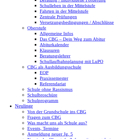
Beratung / Individuelle Förderung
Schulleben in der Mittelstufe
Fahrten in der Mittelstufe
Zentrale Prüfungen
Versetzungsbedingungen / Abschlüsse
Oberstufe
Allgemeine Infos
Das CBG – Dein Weg zum Abitur
Abiturkalender
Klausuren
Beratungslehrer
Schullaufbahnplanung mit LuPO
CBG als Ausbildungsschule
EOP
Praxissemester
Referendariat
Schule ohne Rassismus
Schulbroschüre
Schulprogramm
Neulinge
Von der Grundschule ins CBG
Fragen zum CBG
Was macht uns als Schule aus?
Events, Termine
Anmeldung neuer Jg. 5