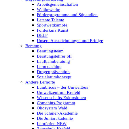
Arbeitsgemeinschaften
Wettbewerbe
Förderprogramme und Stipendien
Latente Talente
Sportwettkämpfe
Forderkurs Kunst
DELF
Unsere Auszeichnungen und Erfolge
Beratung
Beratungsteam
Beratungslehrer SII
Laufbahnberatung
Lerncoaching
Drogenprävention
Sozialraumkonzept
Andere Lernorte
Lumbricus – der Umweltbus
Umweltzentrum Krefeld
Wissenschafts-Exkursionen
Comenius-Programm
Ökosystem Wald
Die Schüler-Akademie
Die Juniorakademie
Lernferien NRW
Zooschule Krefeld