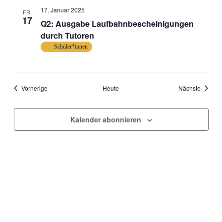
17. Januar 2025
FR.
17
Q2: Ausgabe Laufbahnbescheinigungen
durch Tutoren
Schüler*innen
Veranstaltungen
Veranst
Vorherige
Heute
Nächste
Kalender abonnieren