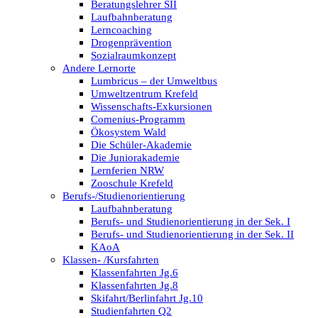
Beratungslehrer SII
Laufbahnberatung
Lerncoaching
Drogenprävention
Sozialraumkonzept
Andere Lernorte
Lumbricus – der Umweltbus
Umweltzentrum Krefeld
Wissenschafts-Exkursionen
Comenius-Programm
Ökosystem Wald
Die Schüler-Akademie
Die Juniorakademie
Lernferien NRW
Zooschule Krefeld
Berufs-/Studienorientierung
Laufbahnberatung
Berufs- und Studienorientierung in der Sek. I
Berufs- und Studienorientierung in der Sek. II
KAoA
Klassen- /Kursfahrten
Klassenfahrten Jg.6
Klassenfahrten Jg.8
Skifahrt/Berlinfahrt Jg.10
Studienfahrten Q2