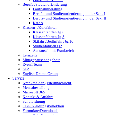
Berufs-/Studienorientierung
Laufbahnberatung
Berufs- und Studienorientierung in der Sek. I
Berufs- und Studienorientierung in der Sek. II
KAoA
Klassen- /Kursfahrten
Klassenfahrten Jg.6
Klassenfahrten Jg.8
Skifahrt/Berlinfahrt Jg.10
Studienfahrten Q2
Austausch mit Frankreich
Lernzeiten
Mittagspausenangebote
EvenTTeam
SLZ
English Drama Group
Service
Krankmelden (Elternnachricht)
Mensabestellung
Microsoft 365
Kontakt & Anfahrt
Schulordnung
CBG Kleidungskollektion
Formulare/Downloads