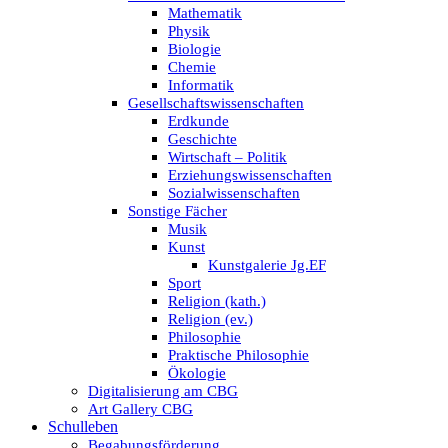
Mathematik
Physik
Biologie
Chemie
Informatik
Gesellschaftswissenschaften
Erdkunde
Geschichte
Wirtschaft – Politik
Erziehungswissenschaften
Sozialwissenschaften
Sonstige Fächer
Musik
Kunst
Kunstgalerie Jg.EF
Sport
Religion (kath.)
Religion (ev.)
Philosophie
Praktische Philosophie
Ökologie
Digitalisierung am CBG
Art Gallery CBG
Schulleben
Begabungsförderung