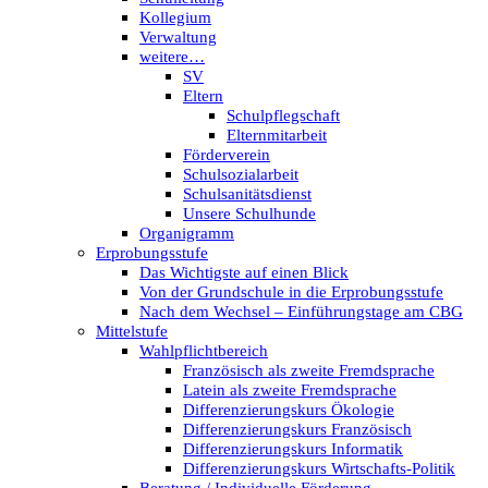
Kollegium
Verwaltung
weitere…
SV
Eltern
Schulpflegschaft
Elternmitarbeit
Förderverein
Schulsozialarbeit
Schulsanitätsdienst
Unsere Schulhunde
Organigramm
Erprobungsstufe
Das Wichtigste auf einen Blick
Von der Grundschule in die Erprobungsstufe
Nach dem Wechsel – Einführungstage am CBG
Mittelstufe
Wahlpflichtbereich
Französisch als zweite Fremdsprache
Latein als zweite Fremdsprache
Differenzierungskurs Ökologie
Differenzierungskurs Französisch
Differenzierungskurs Informatik
Differenzierungskurs Wirtschafts-Politik