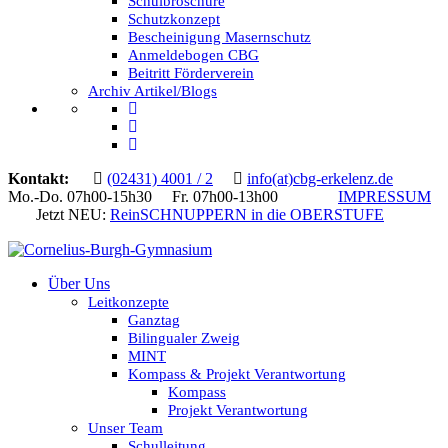
Schulbroschüre
Schutzkonzept
Bescheinigung Masernschutz
Anmeldebogen CBG
Beitritt Förderverein
Archiv Artikel/Blogs
Kontakt:
(02431) 4001 / 2
info(at)cbg-erkelenz.de
Mo.-Do. 07h00-15h30 Fr. 07h00-13h00
IMPRESSUM
Jetzt NEU:
ReinSCHNUPPERN in die OBERSTUFE
Über Uns
Leitkonzepte
Ganztag
Bilingualer Zweig
MINT
Kompass & Projekt Verantwortung
Kompass
Projekt Verantwortung
Unser Team
Schulleitung