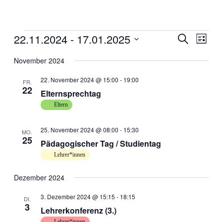
22.11.2024
 - 
17.01.2025
Veranstal
Veran
Suche
Liste
Ansic
Suche
Datum
Navig
wählen.
November 2024
und
Ansichten
22. November 2024 @ 15:00
-
19:00
FR.
22
Navigati
Elternsprechtag
Eltern
25. November 2024 @ 08:00
-
15:30
MO.
25
Pädagogischer Tag / Studientag
Lehrer*innen
Dezember 2024
3. Dezember 2024 @ 15:15
-
18:15
DI.
3
Lehrerkonferenz (3.)
Lehrer*innen