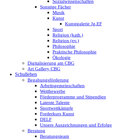
Sozialwissenschaften
Sonstige Fächer
Musik
Kunst
Kunstgalerie Jg.EF
Sport
Religion (kath.)
Religion (ev.)
Philosophie
Praktische Philosophie
Ökologie
Digitalisierung am CBG
Art Gallery CBG
Schulleben
Begabungsförderung
Arbeitsgemeinschaften
Wettbewerbe
Förderprogramme und Stipendien
Latente Talente
Sportwettkämpfe
Forderkurs Kunst
DELF
Unsere Auszeichnungen und Erfolge
Beratung
Beratungsteam