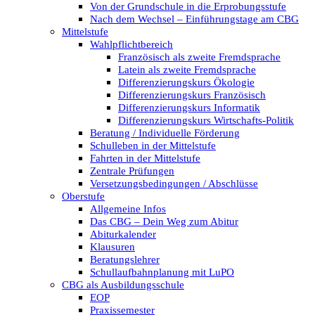
Von der Grundschule in die Erprobungsstufe
Nach dem Wechsel – Einführungstage am CBG
Mittelstufe
Wahlpflichtbereich
Französisch als zweite Fremdsprache
Latein als zweite Fremdsprache
Differenzierungskurs Ökologie
Differenzierungskurs Französisch
Differenzierungskurs Informatik
Differenzierungskurs Wirtschafts-Politik
Beratung / Individuelle Förderung
Schulleben in der Mittelstufe
Fahrten in der Mittelstufe
Zentrale Prüfungen
Versetzungsbedingungen / Abschlüsse
Oberstufe
Allgemeine Infos
Das CBG – Dein Weg zum Abitur
Abiturkalender
Klausuren
Beratungslehrer
Schullaufbahnplanung mit LuPO
CBG als Ausbildungsschule
EOP
Praxissemester