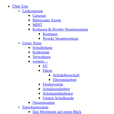
Über Uns
Leitkonzepte
Ganztag
Bilingualer Zweig
MINT
Kompass & Projekt Verantwortung
Kompass
Projekt Verantwortung
Unser Team
Schulleitung
Kollegium
Verwaltung
weitere…
SV
Eltern
Schulpflegschaft
Elternmitarbeit
Förderverein
Schulsozialarbeit
Schulsanitätsdienst
Unsere Schulhunde
Organigramm
Erprobungsstufe
Das Wichtigste auf einen Blick