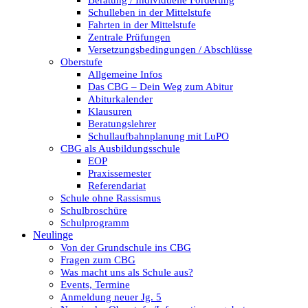
Beratung / Individuelle Förderung
Schulleben in der Mittelstufe
Fahrten in der Mittelstufe
Zentrale Prüfungen
Versetzungsbedingungen / Abschlüsse
Oberstufe
Allgemeine Infos
Das CBG – Dein Weg zum Abitur
Abiturkalender
Klausuren
Beratungslehrer
Schullaufbahnplanung mit LuPO
CBG als Ausbildungsschule
EOP
Praxissemester
Referendariat
Schule ohne Rassismus
Schulbroschüre
Schulprogramm
Neulinge
Von der Grundschule ins CBG
Fragen zum CBG
Was macht uns als Schule aus?
Events, Termine
Anmeldung neuer Jg. 5