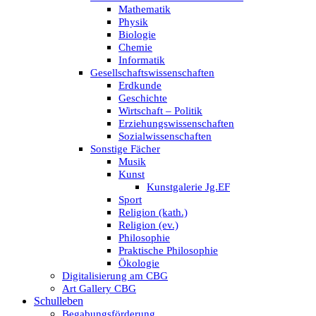
Mathematik
Physik
Biologie
Chemie
Informatik
Gesellschaftswissenschaften
Erdkunde
Geschichte
Wirtschaft – Politik
Erziehungswissenschaften
Sozialwissenschaften
Sonstige Fächer
Musik
Kunst
Kunstgalerie Jg.EF
Sport
Religion (kath.)
Religion (ev.)
Philosophie
Praktische Philosophie
Ökologie
Digitalisierung am CBG
Art Gallery CBG
Schulleben
Begabungsförderung