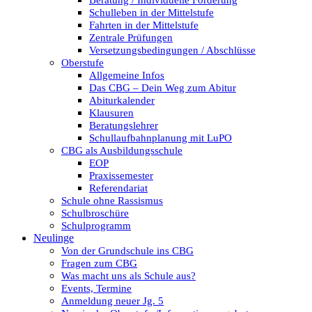
Beratung / Individuelle Förderung
Schulleben in der Mittelstufe
Fahrten in der Mittelstufe
Zentrale Prüfungen
Versetzungsbedingungen / Abschlüsse
Oberstufe
Allgemeine Infos
Das CBG – Dein Weg zum Abitur
Abiturkalender
Klausuren
Beratungslehrer
Schullaufbahnplanung mit LuPO
CBG als Ausbildungsschule
EOP
Praxissemester
Referendariat
Schule ohne Rassismus
Schulbroschüre
Schulprogramm
Neulinge
Von der Grundschule ins CBG
Fragen zum CBG
Was macht uns als Schule aus?
Events, Termine
Anmeldung neuer Jg. 5