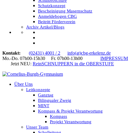
Schulbroschüre
Schutzkonzept
Bescheinigung Masernschutz
Anmeldebogen CBG
Beitritt Förderverein
Archiv Artikel/Blogs
Kontakt:
(02431) 4001 / 2
info(at)cbg-erkelenz.de
Mo.-Do. 07h00-15h30 Fr. 07h00-13h00
IMPRESSUM
Jetzt NEU:
ReinSCHNUPPERN in die OBERSTUFE
Über Uns
Leitkonzepte
Ganztag
Bilingualer Zweig
MINT
Kompass & Projekt Verantwortung
Kompass
Projekt Verantwortung
Unser Team
Schulleitung