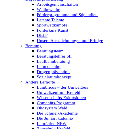
Arbeitsgemeinschaften
Wettbewerbe
Förderprogramme und Stipendien
Latente Talente
Sportwettkämpfe
Forderkurs Kunst
DELF
Unsere Auszeichnungen und Erfolge
Beratung
Beratungsteam
Beratungslehrer SII
Laufbahnberatung
Lerncoaching
Drogenprävention
Sozialraumkonzept
Andere Lernorte
Lumbricus – der Umweltbus
Umweltzentrum Krefeld
Wissenschafts-Exkursionen
Comenius-Programm
Ökosystem Wald
Die Schüler-Akademie
Die Juniorakademie
Lernferien NRW
Zooschule Krefeld