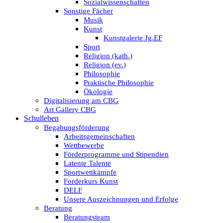
Sozialwissenschaften
Sonstige Fächer
Musik
Kunst
Kunstgalerie Jg.EF
Sport
Religion (kath.)
Religion (ev.)
Philosophie
Praktische Philosophie
Ökologie
Digitalisierung am CBG
Art Gallery CBG
Schulleben
Begabungsförderung
Arbeitsgemeinschaften
Wettbewerbe
Förderprogramme und Stipendien
Latente Talente
Sportwettkämpfe
Forderkurs Kunst
DELF
Unsere Auszeichnungen und Erfolge
Beratung
Beratungsteam