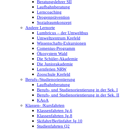
Beratungslehrer SII
Laufbahnberatung
Lerncoaching
Drogenprävention
Sozialraumkonzept
Andere Lernorte
Lumbricus – der Umweltbus
Umweltzentrum Krefeld
Wissenschafts-Exkursionen
Comenius-Programm
Ökosystem Wald
Die Schüler-Akademie
Die Juniorakademie
Lernferien NRW
Zooschule Krefeld
Berufs-/Studienorientierung
Laufbahnberatung
Berufs- und Studienorientierung in der Sek. I
Berufs- und Studienorientierung in der Sek. II
KAoA
Klassen- /Kursfahrten
Klassenfahrten Jg.6
Klassenfahrten Jg.8
Skifahrt/Berlinfahrt Jg.10
Studienfahrten Q2