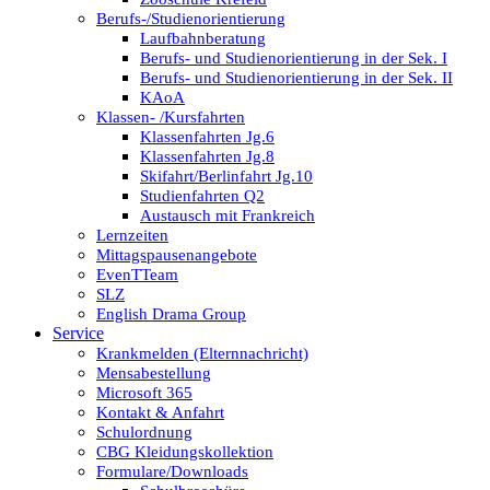
Berufs-/Studienorientierung
Laufbahnberatung
Berufs- und Studienorientierung in der Sek. I
Berufs- und Studienorientierung in der Sek. II
KAoA
Klassen- /Kursfahrten
Klassenfahrten Jg.6
Klassenfahrten Jg.8
Skifahrt/Berlinfahrt Jg.10
Studienfahrten Q2
Austausch mit Frankreich
Lernzeiten
Mittagspausenangebote
EvenTTeam
SLZ
English Drama Group
Service
Krankmelden (Elternnachricht)
Mensabestellung
Microsoft 365
Kontakt & Anfahrt
Schulordnung
CBG Kleidungskollektion
Formulare/Downloads