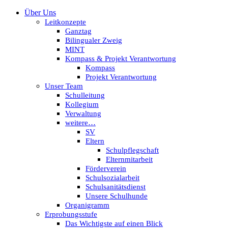
Über Uns
Leitkonzepte
Ganztag
Bilingualer Zweig
MINT
Kompass & Projekt Verantwortung
Kompass
Projekt Verantwortung
Unser Team
Schulleitung
Kollegium
Verwaltung
weitere…
SV
Eltern
Schulpflegschaft
Elternmitarbeit
Förderverein
Schulsozialarbeit
Schulsanitätsdienst
Unsere Schulhunde
Organigramm
Erprobungsstufe
Das Wichtigste auf einen Blick