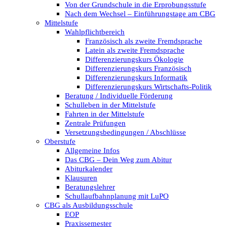
Von der Grundschule in die Erprobungsstufe
Nach dem Wechsel – Einführungstage am CBG
Mittelstufe
Wahlpflichtbereich
Französisch als zweite Fremdsprache
Latein als zweite Fremdsprache
Differenzierungskurs Ökologie
Differenzierungskurs Französisch
Differenzierungskurs Informatik
Differenzierungskurs Wirtschafts-Politik
Beratung / Individuelle Förderung
Schulleben in der Mittelstufe
Fahrten in der Mittelstufe
Zentrale Prüfungen
Versetzungsbedingungen / Abschlüsse
Oberstufe
Allgemeine Infos
Das CBG – Dein Weg zum Abitur
Abiturkalender
Klausuren
Beratungslehrer
Schullaufbahnplanung mit LuPO
CBG als Ausbildungsschule
EOP
Praxissemester