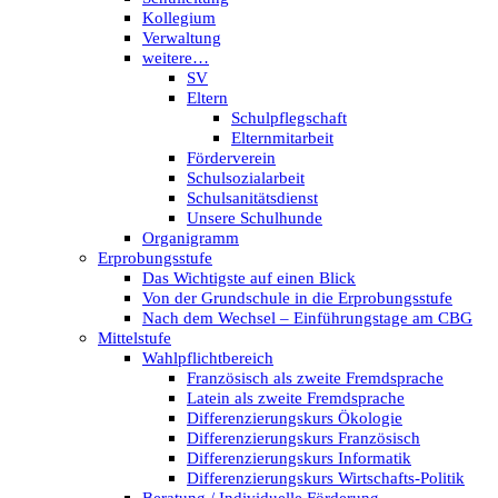
Kollegium
Verwaltung
weitere…
SV
Eltern
Schulpflegschaft
Elternmitarbeit
Förderverein
Schulsozialarbeit
Schulsanitätsdienst
Unsere Schulhunde
Organigramm
Erprobungsstufe
Das Wichtigste auf einen Blick
Von der Grundschule in die Erprobungsstufe
Nach dem Wechsel – Einführungstage am CBG
Mittelstufe
Wahlpflichtbereich
Französisch als zweite Fremdsprache
Latein als zweite Fremdsprache
Differenzierungskurs Ökologie
Differenzierungskurs Französisch
Differenzierungskurs Informatik
Differenzierungskurs Wirtschafts-Politik