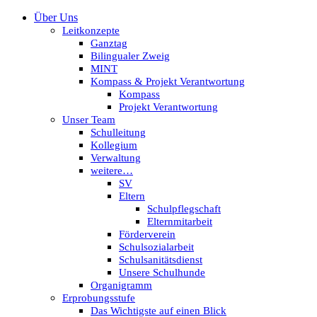
Über Uns
Leitkonzepte
Ganztag
Bilingualer Zweig
MINT
Kompass & Projekt Verantwortung
Kompass
Projekt Verantwortung
Unser Team
Schulleitung
Kollegium
Verwaltung
weitere…
SV
Eltern
Schulpflegschaft
Elternmitarbeit
Förderverein
Schulsozialarbeit
Schulsanitätsdienst
Unsere Schulhunde
Organigramm
Erprobungsstufe
Das Wichtigste auf einen Blick