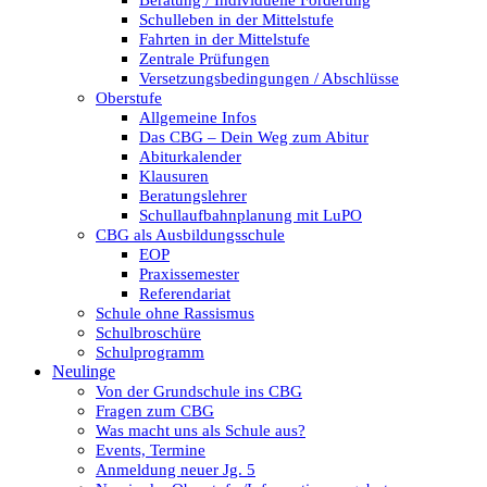
Beratung / Individuelle Förderung
Schulleben in der Mittelstufe
Fahrten in der Mittelstufe
Zentrale Prüfungen
Versetzungsbedingungen / Abschlüsse
Oberstufe
Allgemeine Infos
Das CBG – Dein Weg zum Abitur
Abiturkalender
Klausuren
Beratungslehrer
Schullaufbahnplanung mit LuPO
CBG als Ausbildungsschule
EOP
Praxissemester
Referendariat
Schule ohne Rassismus
Schulbroschüre
Schulprogramm
Neulinge
Von der Grundschule ins CBG
Fragen zum CBG
Was macht uns als Schule aus?
Events, Termine
Anmeldung neuer Jg. 5