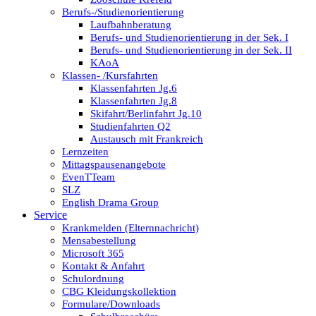
Berufs-/Studienorientierung
Laufbahnberatung
Berufs- und Studienorientierung in der Sek. I
Berufs- und Studienorientierung in der Sek. II
KAoA
Klassen- /Kursfahrten
Klassenfahrten Jg.6
Klassenfahrten Jg.8
Skifahrt/Berlinfahrt Jg.10
Studienfahrten Q2
Austausch mit Frankreich
Lernzeiten
Mittagspausenangebote
EvenTTeam
SLZ
English Drama Group
Service
Krankmelden (Elternnachricht)
Mensabestellung
Microsoft 365
Kontakt & Anfahrt
Schulordnung
CBG Kleidungskollektion
Formulare/Downloads