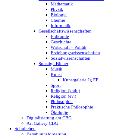
Mathematik
Physik
Biologie
Chemie
Informatik
Gesellschaftswissenschaften
Erdkunde
Geschichte
Wirtschaft – Politik
Erziehungswissenschaften
Sozialwissenschaften
Sonstige Fächer
Musik
Kunst
Kunstgalerie Jg.EF
Sport
Religion (kath.)
Religion (ev.)
Philosophie
Praktische Philosophie
Ökologie
Digitalisierung am CBG
Art Gallery CBG
Schulleben
Begabungsförderung