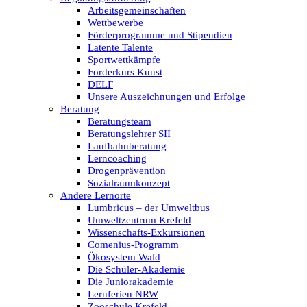
Arbeitsgemeinschaften
Wettbewerbe
Förderprogramme und Stipendien
Latente Talente
Sportwettkämpfe
Forderkurs Kunst
DELF
Unsere Auszeichnungen und Erfolge
Beratung
Beratungsteam
Beratungslehrer SII
Laufbahnberatung
Lerncoaching
Drogenprävention
Sozialraumkonzept
Andere Lernorte
Lumbricus – der Umweltbus
Umweltzentrum Krefeld
Wissenschafts-Exkursionen
Comenius-Programm
Ökosystem Wald
Die Schüler-Akademie
Die Juniorakademie
Lernferien NRW
Zooschule Krefeld