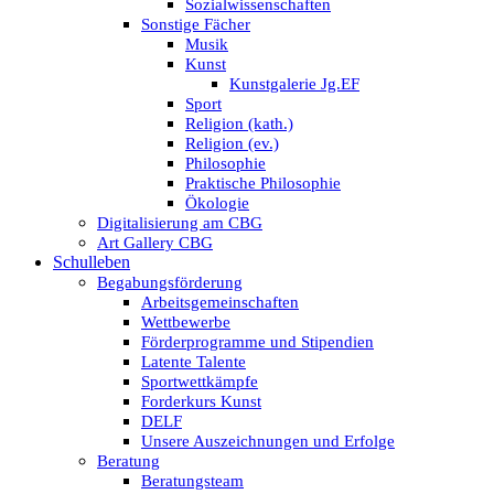
Sozialwissenschaften
Sonstige Fächer
Musik
Kunst
Kunstgalerie Jg.EF
Sport
Religion (kath.)
Religion (ev.)
Philosophie
Praktische Philosophie
Ökologie
Digitalisierung am CBG
Art Gallery CBG
Schulleben
Begabungsförderung
Arbeitsgemeinschaften
Wettbewerbe
Förderprogramme und Stipendien
Latente Talente
Sportwettkämpfe
Forderkurs Kunst
DELF
Unsere Auszeichnungen und Erfolge
Beratung
Beratungsteam