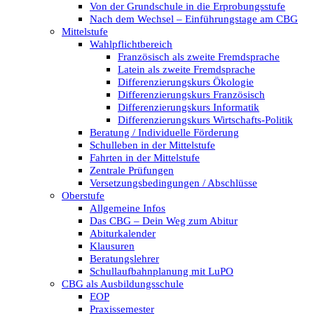
Von der Grundschule in die Erprobungsstufe
Nach dem Wechsel – Einführungstage am CBG
Mittelstufe
Wahlpflichtbereich
Französisch als zweite Fremdsprache
Latein als zweite Fremdsprache
Differenzierungskurs Ökologie
Differenzierungskurs Französisch
Differenzierungskurs Informatik
Differenzierungskurs Wirtschafts-Politik
Beratung / Individuelle Förderung
Schulleben in der Mittelstufe
Fahrten in der Mittelstufe
Zentrale Prüfungen
Versetzungsbedingungen / Abschlüsse
Oberstufe
Allgemeine Infos
Das CBG – Dein Weg zum Abitur
Abiturkalender
Klausuren
Beratungslehrer
Schullaufbahnplanung mit LuPO
CBG als Ausbildungsschule
EOP
Praxissemester