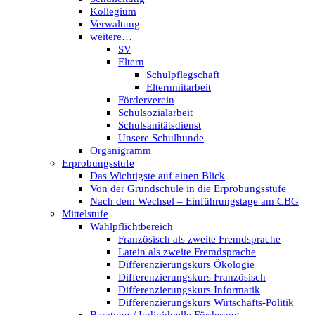
Kollegium
Verwaltung
weitere…
SV
Eltern
Schulpflegschaft
Elternmitarbeit
Förderverein
Schulsozialarbeit
Schulsanitätsdienst
Unsere Schulhunde
Organigramm
Erprobungsstufe
Das Wichtigste auf einen Blick
Von der Grundschule in die Erprobungsstufe
Nach dem Wechsel – Einführungstage am CBG
Mittelstufe
Wahlpflichtbereich
Französisch als zweite Fremdsprache
Latein als zweite Fremdsprache
Differenzierungskurs Ökologie
Differenzierungskurs Französisch
Differenzierungskurs Informatik
Differenzierungskurs Wirtschafts-Politik