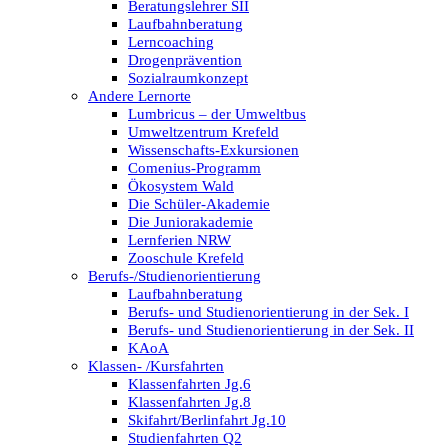
Beratungslehrer SII
Laufbahnberatung
Lerncoaching
Drogenprävention
Sozialraumkonzept
Andere Lernorte
Lumbricus – der Umweltbus
Umweltzentrum Krefeld
Wissenschafts-Exkursionen
Comenius-Programm
Ökosystem Wald
Die Schüler-Akademie
Die Juniorakademie
Lernferien NRW
Zooschule Krefeld
Berufs-/Studienorientierung
Laufbahnberatung
Berufs- und Studienorientierung in der Sek. I
Berufs- und Studienorientierung in der Sek. II
KAoA
Klassen- /Kursfahrten
Klassenfahrten Jg.6
Klassenfahrten Jg.8
Skifahrt/Berlinfahrt Jg.10
Studienfahrten Q2