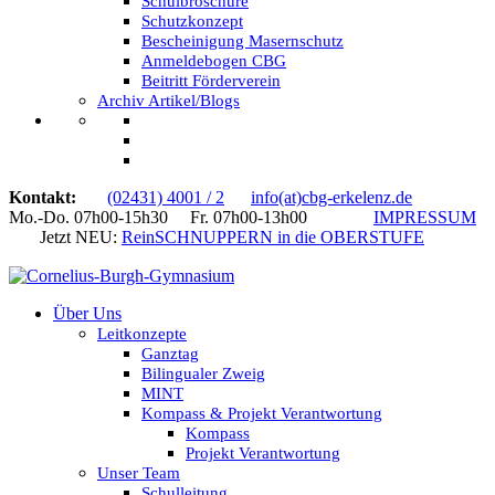
Schulbroschüre
Schutzkonzept
Bescheinigung Masernschutz
Anmeldebogen CBG
Beitritt Förderverein
Archiv Artikel/Blogs
Kontakt:
(02431) 4001 / 2
info(at)cbg-erkelenz.de
Mo.-Do. 07h00-15h30 Fr. 07h00-13h00
IMPRESSUM
Jetzt NEU:
ReinSCHNUPPERN in die OBERSTUFE
Über Uns
Leitkonzepte
Ganztag
Bilingualer Zweig
MINT
Kompass & Projekt Verantwortung
Kompass
Projekt Verantwortung
Unser Team
Schulleitung