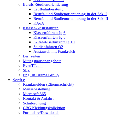
Berufs-/Studienorientierung
Laufbahnberatung
Berufs- und Studienorientierung in der Sek. I
Berufs- und Studienorientierung in der Sek. II
KAoA
Klassen- /Kursfahrten
Klassenfahrten Jg.6
Klassenfahrten Jg.8
Skifahrt/Berlinfahrt Jg.10
Studienfahrten Q2
Austausch mit Frankreich
Lernzeiten
Mittagspausenangebote
EvenTTeam
SLZ
English Drama Group
Service
Krankmelden (Elternnachricht)
Mensabestellung
Microsoft 365
Kontakt & Anfahrt
Schulordnung
CBG Kleidungskollektion
Formulare/Downloads