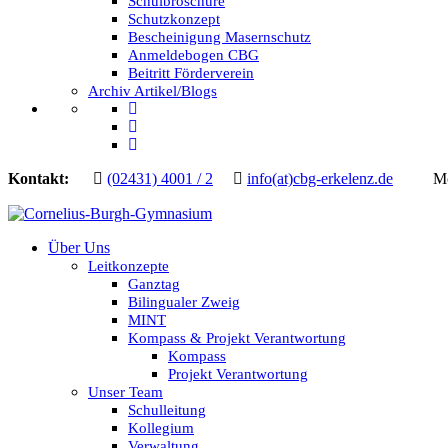
Schulbroschüre
Schutzkonzept
Bescheinigung Masernschutz
Anmeldebogen CBG
Beitritt Förderverein
Archiv Artikel/Blogs
Kontakt:
(02431) 4001 / 2
info(at)cbg-erkelenz.de
Mo.-D
Über Uns
Leitkonzepte
Ganztag
Bilingualer Zweig
MINT
Kompass & Projekt Verantwortung
Kompass
Projekt Verantwortung
Unser Team
Schulleitung
Kollegium
Verwaltung