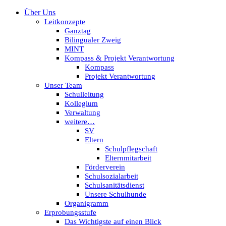
Über Uns
Leitkonzepte
Ganztag
Bilingualer Zweig
MINT
Kompass & Projekt Verantwortung
Kompass
Projekt Verantwortung
Unser Team
Schulleitung
Kollegium
Verwaltung
weitere…
SV
Eltern
Schulpflegschaft
Elternmitarbeit
Förderverein
Schulsozialarbeit
Schulsanitätsdienst
Unsere Schulhunde
Organigramm
Erprobungsstufe
Das Wichtigste auf einen Blick