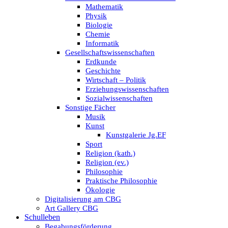
Mathematik
Physik
Biologie
Chemie
Informatik
Gesellschaftswissenschaften
Erdkunde
Geschichte
Wirtschaft – Politik
Erziehungswissenschaften
Sozialwissenschaften
Sonstige Fächer
Musik
Kunst
Kunstgalerie Jg.EF
Sport
Religion (kath.)
Religion (ev.)
Philosophie
Praktische Philosophie
Ökologie
Digitalisierung am CBG
Art Gallery CBG
Schulleben
Begabungsförderung