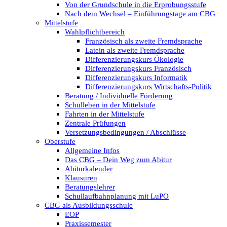
Von der Grundschule in die Erprobungsstufe
Nach dem Wechsel – Einführungstage am CBG
Mittelstufe
Wahlpflichtbereich
Französisch als zweite Fremdsprache
Latein als zweite Fremdsprache
Differenzierungskurs Ökologie
Differenzierungskurs Französisch
Differenzierungskurs Informatik
Differenzierungskurs Wirtschafts-Politik
Beratung / Individuelle Förderung
Schulleben in der Mittelstufe
Fahrten in der Mittelstufe
Zentrale Prüfungen
Versetzungsbedingungen / Abschlüsse
Oberstufe
Allgemeine Infos
Das CBG – Dein Weg zum Abitur
Abiturkalender
Klausuren
Beratungslehrer
Schullaufbahnplanung mit LuPO
CBG als Ausbildungsschule
EOP
Praxissemester