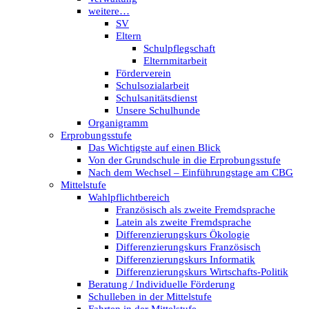
weitere…
SV
Eltern
Schulpflegschaft
Elternmitarbeit
Förderverein
Schulsozialarbeit
Schulsanitätsdienst
Unsere Schulhunde
Organigramm
Erprobungsstufe
Das Wichtigste auf einen Blick
Von der Grundschule in die Erprobungsstufe
Nach dem Wechsel – Einführungstage am CBG
Mittelstufe
Wahlpflichtbereich
Französisch als zweite Fremdsprache
Latein als zweite Fremdsprache
Differenzierungskurs Ökologie
Differenzierungskurs Französisch
Differenzierungskurs Informatik
Differenzierungskurs Wirtschafts-Politik
Beratung / Individuelle Förderung
Schulleben in der Mittelstufe