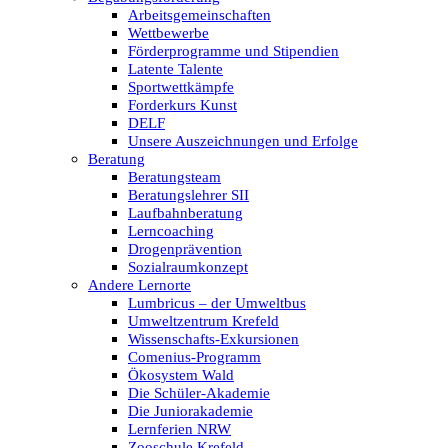
Arbeitsgemeinschaften
Wettbewerbe
Förderprogramme und Stipendien
Latente Talente
Sportwettkämpfe
Forderkurs Kunst
DELF
Unsere Auszeichnungen und Erfolge
Beratung
Beratungsteam
Beratungslehrer SII
Laufbahnberatung
Lerncoaching
Drogenprävention
Sozialraumkonzept
Andere Lernorte
Lumbricus – der Umweltbus
Umweltzentrum Krefeld
Wissenschafts-Exkursionen
Comenius-Programm
Ökosystem Wald
Die Schüler-Akademie
Die Juniorakademie
Lernferien NRW
Zooschule Krefeld