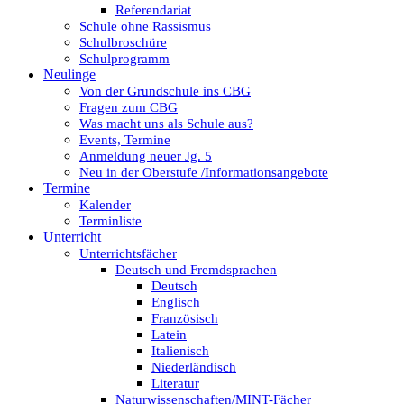
Referendariat
Schule ohne Rassismus
Schulbroschüre
Schulprogramm
Neulinge
Von der Grundschule ins CBG
Fragen zum CBG
Was macht uns als Schule aus?
Events, Termine
Anmeldung neuer Jg. 5
Neu in der Oberstufe /Informationsangebote
Termine
Kalender
Terminliste
Unterricht
Unterrichtsfächer
Deutsch und Fremdsprachen
Deutsch
Englisch
Französisch
Latein
Italienisch
Niederländisch
Literatur
Naturwissenschaften/MINT-Fächer