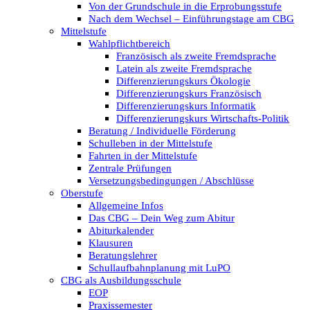
Von der Grundschule in die Erprobungsstufe
Nach dem Wechsel – Einführungstage am CBG
Mittelstufe
Wahlpflichtbereich
Französisch als zweite Fremdsprache
Latein als zweite Fremdsprache
Differenzierungskurs Ökologie
Differenzierungskurs Französisch
Differenzierungskurs Informatik
Differenzierungskurs Wirtschafts-Politik
Beratung / Individuelle Förderung
Schulleben in der Mittelstufe
Fahrten in der Mittelstufe
Zentrale Prüfungen
Versetzungsbedingungen / Abschlüsse
Oberstufe
Allgemeine Infos
Das CBG – Dein Weg zum Abitur
Abiturkalender
Klausuren
Beratungslehrer
Schullaufbahnplanung mit LuPO
CBG als Ausbildungsschule
EOP
Praxissemester