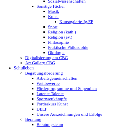
Sozialwissenschaften
Sonstige Fächer
Musik
Kunst
Kunstgalerie Jg.EF
Sport
Religion (kath.)
Religion (ev.)
Philosophie
Praktische Philosophie
Ökologie
Digitalisierung am CBG
Art Gallery CBG
Schulleben
Begabungsförderung
Arbeitsgemeinschaften
Wettbewerbe
Förderprogramme und Stipendien
Latente Talente
Sportwettkämpfe
Forderkurs Kunst
DELF
Unsere Auszeichnungen und Erfolge
Beratung
Beratungsteam