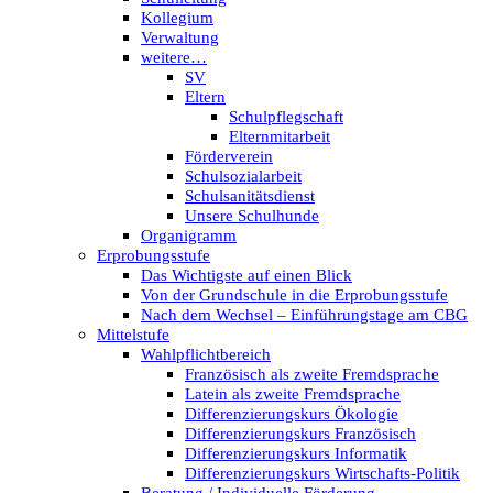
Kollegium
Verwaltung
weitere…
SV
Eltern
Schulpflegschaft
Elternmitarbeit
Förderverein
Schulsozialarbeit
Schulsanitätsdienst
Unsere Schulhunde
Organigramm
Erprobungsstufe
Das Wichtigste auf einen Blick
Von der Grundschule in die Erprobungsstufe
Nach dem Wechsel – Einführungstage am CBG
Mittelstufe
Wahlpflichtbereich
Französisch als zweite Fremdsprache
Latein als zweite Fremdsprache
Differenzierungskurs Ökologie
Differenzierungskurs Französisch
Differenzierungskurs Informatik
Differenzierungskurs Wirtschafts-Politik