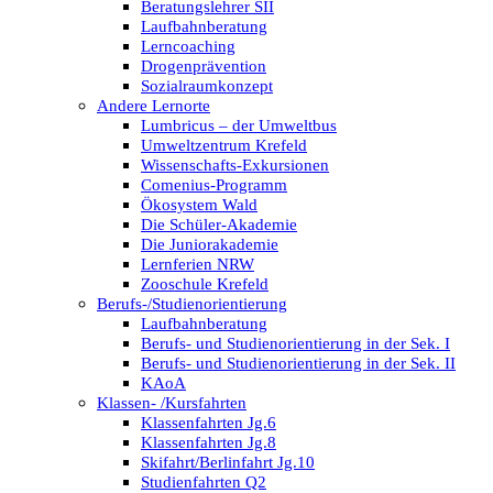
Beratungslehrer SII
Laufbahnberatung
Lerncoaching
Drogenprävention
Sozialraumkonzept
Andere Lernorte
Lumbricus – der Umweltbus
Umweltzentrum Krefeld
Wissenschafts-Exkursionen
Comenius-Programm
Ökosystem Wald
Die Schüler-Akademie
Die Juniorakademie
Lernferien NRW
Zooschule Krefeld
Berufs-/Studienorientierung
Laufbahnberatung
Berufs- und Studienorientierung in der Sek. I
Berufs- und Studienorientierung in der Sek. II
KAoA
Klassen- /Kursfahrten
Klassenfahrten Jg.6
Klassenfahrten Jg.8
Skifahrt/Berlinfahrt Jg.10
Studienfahrten Q2