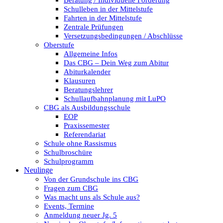
Beratung / Individuelle Förderung
Schulleben in der Mittelstufe
Fahrten in der Mittelstufe
Zentrale Prüfungen
Versetzungsbedingungen / Abschlüsse
Oberstufe
Allgemeine Infos
Das CBG – Dein Weg zum Abitur
Abiturkalender
Klausuren
Beratungslehrer
Schullaufbahnplanung mit LuPO
CBG als Ausbildungsschule
EOP
Praxissemester
Referendariat
Schule ohne Rassismus
Schulbroschüre
Schulprogramm
Neulinge
Von der Grundschule ins CBG
Fragen zum CBG
Was macht uns als Schule aus?
Events, Termine
Anmeldung neuer Jg. 5