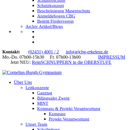
Schulbroschüre
Schutzkonzept
Bescheinigung Masernschutz
Anmeldebogen CBG
Beitritt Förderverein
Archiv Artikel/Blogs
Kontakt:
(02431) 4001 / 2
info(at)cbg-erkelenz.de
Mo.-Do. 07h00-15h30 Fr. 07h00-13h00
IMPRESSUM
Jetzt NEU:
ReinSCHNUPPERN in die OBERSTUFE
Über Uns
Leitkonzepte
Ganztag
Bilingualer Zweig
MINT
Kompass & Projekt Verantwortung
Kompass
Projekt Verantwortung
Unser Team
Schulleitung