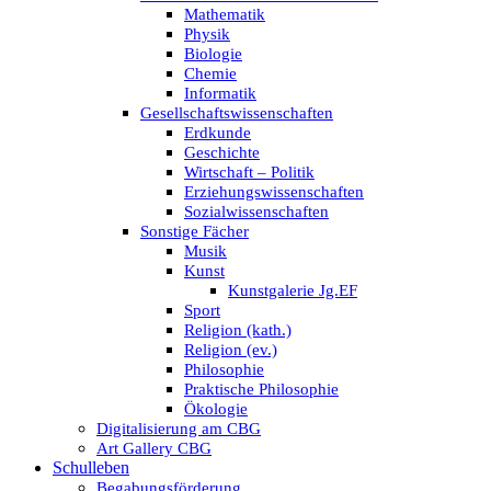
Mathematik
Physik
Biologie
Chemie
Informatik
Gesellschaftswissenschaften
Erdkunde
Geschichte
Wirtschaft – Politik
Erziehungswissenschaften
Sozialwissenschaften
Sonstige Fächer
Musik
Kunst
Kunstgalerie Jg.EF
Sport
Religion (kath.)
Religion (ev.)
Philosophie
Praktische Philosophie
Ökologie
Digitalisierung am CBG
Art Gallery CBG
Schulleben
Begabungsförderung