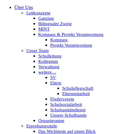
Über Uns
Leitkonzepte
Ganztag
Bilingualer Zweig
MINT
Kompass & Projekt Verantwortung
Kompass
Projekt Verantwortung
Unser Team
Schulleitung
Kollegium
Verwaltung
weitere…
SV
Eltern
Schulpflegschaft
Elternmitarbeit
Förderverein
Schulsozialarbeit
Schulsanitätsdienst
Unsere Schulhunde
Organigramm
Erprobungsstufe
Das Wichtigste auf einen Blick