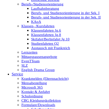
Berufs-/Studienorientierung
Laufbahnberatung
Berufs- und Studienorientierung in der Sek. I
Berufs- und Studienorientierung in der Sek. II
KAoA
Klassen- /Kursfahrten
Klassenfahrten Jg.6
Klassenfahrten Jg.8
Skifahrt/Berlinfahrt Jg.10
Studienfahrten Q2
Austausch mit Frankreich
Lernzeiten
Mittagspausenangebote
EvenTTeam
SLZ
English Drama Group
Service
Krankmelden (Elternnachricht)
Mensabestellung
Microsoft 365
Kontakt & Anfahrt
Schulordnung
CBG Kleidungskollektion
Formulare/Downloads