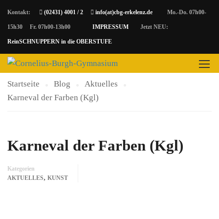
Kontakt:
(02431) 4001 / 2
info(at)cbg-erkelenz.de
Mo.-Do. 07h00-
15h30 Fr. 07h00-13h00
IMPRESSUM
Jetzt NEU:
AKTUELLES
ReinSCHNUPPERN in die OBERSTUFE
Startseite
Blog
Aktuelles
Karneval der Farben (Kgl)
Karneval der Farben (Kgl)
Kategorien
,
AKTUELLES
KUNST