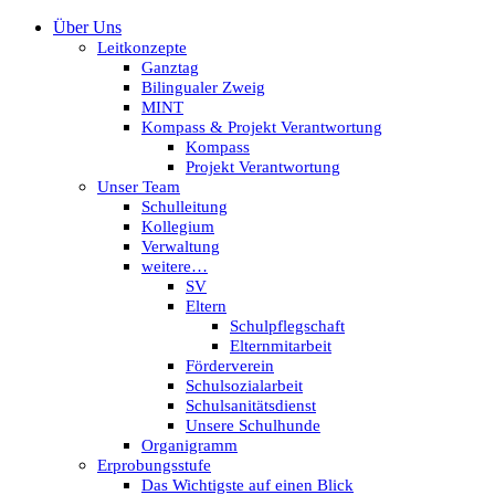
Über Uns
Leitkonzepte
Ganztag
Bilingualer Zweig
MINT
Kompass & Projekt Verantwortung
Kompass
Projekt Verantwortung
Unser Team
Schulleitung
Kollegium
Verwaltung
weitere…
SV
Eltern
Schulpflegschaft
Elternmitarbeit
Förderverein
Schulsozialarbeit
Schulsanitätsdienst
Unsere Schulhunde
Organigramm
Erprobungsstufe
Das Wichtigste auf einen Blick