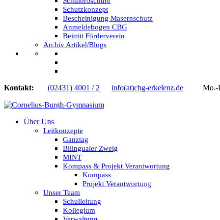
Schulbroschüre
Schutzkonzept
Bescheinigung Masernschutz
Anmeldebogen CBG
Beitritt Förderverein
Archiv Artikel/Blogs
Kontakt:
(02431) 4001 / 2
info(at)cbg-erkelenz.de
Mo.-Do.
Über Uns
Leitkonzepte
Ganztag
Bilingualer Zweig
MINT
Kompass & Projekt Verantwortung
Kompass
Projekt Verantwortung
Unser Team
Schulleitung
Kollegium
Verwaltung