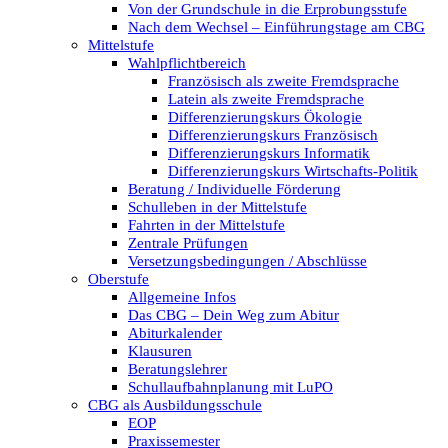
Von der Grundschule in die Erprobungsstufe
Nach dem Wechsel – Einführungstage am CBG
Mittelstufe
Wahlpflichtbereich
Französisch als zweite Fremdsprache
Latein als zweite Fremdsprache
Differenzierungskurs Ökologie
Differenzierungskurs Französisch
Differenzierungskurs Informatik
Differenzierungskurs Wirtschafts-Politik
Beratung / Individuelle Förderung
Schulleben in der Mittelstufe
Fahrten in der Mittelstufe
Zentrale Prüfungen
Versetzungsbedingungen / Abschlüsse
Oberstufe
Allgemeine Infos
Das CBG – Dein Weg zum Abitur
Abiturkalender
Klausuren
Beratungslehrer
Schullaufbahnplanung mit LuPO
CBG als Ausbildungsschule
EOP
Praxissemester