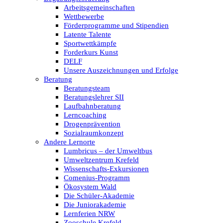
Arbeitsgemeinschaften
Wettbewerbe
Förderprogramme und Stipendien
Latente Talente
Sportwettkämpfe
Forderkurs Kunst
DELF
Unsere Auszeichnungen und Erfolge
Beratung
Beratungsteam
Beratungslehrer SII
Laufbahnberatung
Lerncoaching
Drogenprävention
Sozialraumkonzept
Andere Lernorte
Lumbricus – der Umweltbus
Umweltzentrum Krefeld
Wissenschafts-Exkursionen
Comenius-Programm
Ökosystem Wald
Die Schüler-Akademie
Die Juniorakademie
Lernferien NRW
Zooschule Krefeld