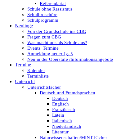
Referendariat
Schule ohne Rassismus
Schulbroschüre
Schulprogramm
Neulinge
Von der Grundschule ins CBG
Fragen zum CBG
Was macht uns als Schule aus?
Events, Termine
Anmeldung neuer Jg. 5
Neu in der Oberstufe /Informationsangebote
Termine
Kalender
Terminliste
Unterricht
Unterrichtsfächer
Deutsch und Fremdsprachen
Deutsch
Englisch
Französisch
Latein
Italienisch
Niederländisch
Literatur
Naturwissenschaften/MINT-Fächer