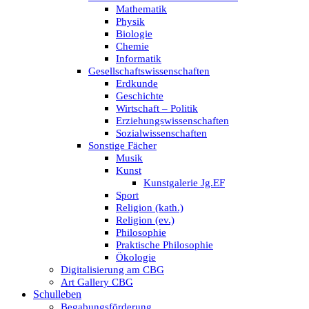
Mathematik
Physik
Biologie
Chemie
Informatik
Gesellschaftswissenschaften
Erdkunde
Geschichte
Wirtschaft – Politik
Erziehungswissenschaften
Sozialwissenschaften
Sonstige Fächer
Musik
Kunst
Kunstgalerie Jg.EF
Sport
Religion (kath.)
Religion (ev.)
Philosophie
Praktische Philosophie
Ökologie
Digitalisierung am CBG
Art Gallery CBG
Schulleben
Begabungsförderung