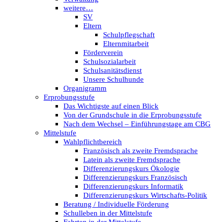
weitere…
SV
Eltern
Schulpflegschaft
Elternmitarbeit
Förderverein
Schulsozialarbeit
Schulsanitätsdienst
Unsere Schulhunde
Organigramm
Erprobungsstufe
Das Wichtigste auf einen Blick
Von der Grundschule in die Erprobungsstufe
Nach dem Wechsel – Einführungstage am CBG
Mittelstufe
Wahlpflichtbereich
Französisch als zweite Fremdsprache
Latein als zweite Fremdsprache
Differenzierungskurs Ökologie
Differenzierungskurs Französisch
Differenzierungskurs Informatik
Differenzierungskurs Wirtschafts-Politik
Beratung / Individuelle Förderung
Schulleben in der Mittelstufe