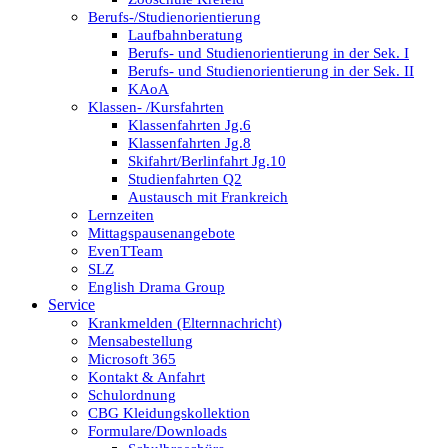
Berufs-/Studienorientierung
Laufbahnberatung
Berufs- und Studienorientierung in der Sek. I
Berufs- und Studienorientierung in der Sek. II
KAoA
Klassen- /Kursfahrten
Klassenfahrten Jg.6
Klassenfahrten Jg.8
Skifahrt/Berlinfahrt Jg.10
Studienfahrten Q2
Austausch mit Frankreich
Lernzeiten
Mittagspausenangebote
EvenTTeam
SLZ
English Drama Group
Service
Krankmelden (Elternnachricht)
Mensabestellung
Microsoft 365
Kontakt & Anfahrt
Schulordnung
CBG Kleidungskollektion
Formulare/Downloads