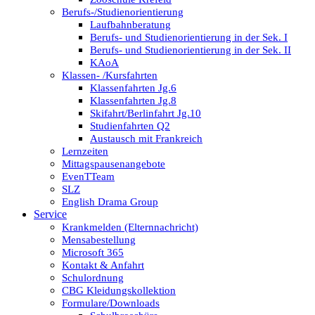
Berufs-/Studienorientierung
Laufbahnberatung
Berufs- und Studienorientierung in der Sek. I
Berufs- und Studienorientierung in der Sek. II
KAoA
Klassen- /Kursfahrten
Klassenfahrten Jg.6
Klassenfahrten Jg.8
Skifahrt/Berlinfahrt Jg.10
Studienfahrten Q2
Austausch mit Frankreich
Lernzeiten
Mittagspausenangebote
EvenTTeam
SLZ
English Drama Group
Service
Krankmelden (Elternnachricht)
Mensabestellung
Microsoft 365
Kontakt & Anfahrt
Schulordnung
CBG Kleidungskollektion
Formulare/Downloads