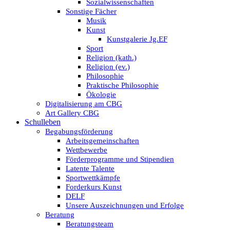
Sozialwissenschaften
Sonstige Fächer
Musik
Kunst
Kunstgalerie Jg.EF
Sport
Religion (kath.)
Religion (ev.)
Philosophie
Praktische Philosophie
Ökologie
Digitalisierung am CBG
Art Gallery CBG
Schulleben
Begabungsförderung
Arbeitsgemeinschaften
Wettbewerbe
Förderprogramme und Stipendien
Latente Talente
Sportwettkämpfe
Forderkurs Kunst
DELF
Unsere Auszeichnungen und Erfolge
Beratung
Beratungsteam