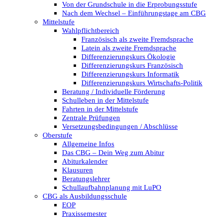
Von der Grundschule in die Erprobungsstufe
Nach dem Wechsel – Einführungstage am CBG
Mittelstufe
Wahlpflichtbereich
Französisch als zweite Fremdsprache
Latein als zweite Fremdsprache
Differenzierungskurs Ökologie
Differenzierungskurs Französisch
Differenzierungskurs Informatik
Differenzierungskurs Wirtschafts-Politik
Beratung / Individuelle Förderung
Schulleben in der Mittelstufe
Fahrten in der Mittelstufe
Zentrale Prüfungen
Versetzungsbedingungen / Abschlüsse
Oberstufe
Allgemeine Infos
Das CBG – Dein Weg zum Abitur
Abiturkalender
Klausuren
Beratungslehrer
Schullaufbahnplanung mit LuPO
CBG als Ausbildungsschule
EOP
Praxissemester