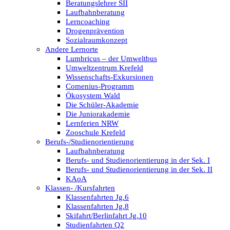
Beratungslehrer SII
Laufbahnberatung
Lerncoaching
Drogenprävention
Sozialraumkonzept
Andere Lernorte
Lumbricus – der Umweltbus
Umweltzentrum Krefeld
Wissenschafts-Exkursionen
Comenius-Programm
Ökosystem Wald
Die Schüler-Akademie
Die Juniorakademie
Lernferien NRW
Zooschule Krefeld
Berufs-/Studienorientierung
Laufbahnberatung
Berufs- und Studienorientierung in der Sek. I
Berufs- und Studienorientierung in der Sek. II
KAoA
Klassen- /Kursfahrten
Klassenfahrten Jg.6
Klassenfahrten Jg.8
Skifahrt/Berlinfahrt Jg.10
Studienfahrten Q2