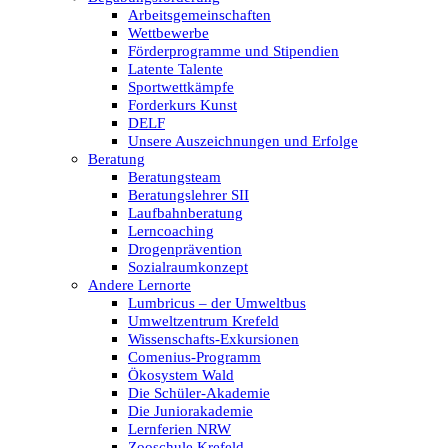
Arbeitsgemeinschaften
Wettbewerbe
Förderprogramme und Stipendien
Latente Talente
Sportwettkämpfe
Forderkurs Kunst
DELF
Unsere Auszeichnungen und Erfolge
Beratung
Beratungsteam
Beratungslehrer SII
Laufbahnberatung
Lerncoaching
Drogenprävention
Sozialraumkonzept
Andere Lernorte
Lumbricus – der Umweltbus
Umweltzentrum Krefeld
Wissenschafts-Exkursionen
Comenius-Programm
Ökosystem Wald
Die Schüler-Akademie
Die Juniorakademie
Lernferien NRW
Zooschule Krefeld