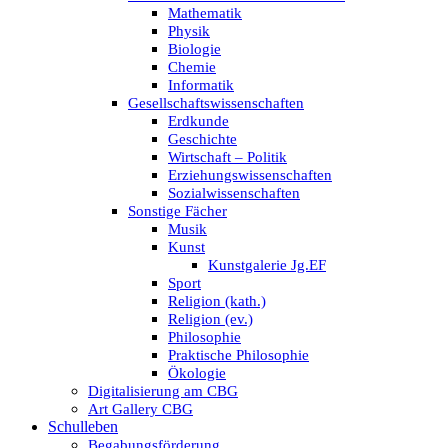
Mathematik
Physik
Biologie
Chemie
Informatik
Gesellschaftswissenschaften
Erdkunde
Geschichte
Wirtschaft – Politik
Erziehungswissenschaften
Sozialwissenschaften
Sonstige Fächer
Musik
Kunst
Kunstgalerie Jg.EF
Sport
Religion (kath.)
Religion (ev.)
Philosophie
Praktische Philosophie
Ökologie
Digitalisierung am CBG
Art Gallery CBG
Schulleben
Begabungsförderung