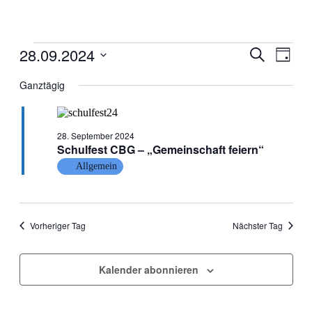
Veranstaltungen
28.09.2024
Veranstal
Veran
Suche
Tag
Ansic
für
Suche
Datum
Navig
wählen.
Ganztägig
28.
und
September
Ansichten
2024
Navigati
28. September 2024
Schulfest CBG – „Gemeinschaft feiern“
Allgemein
Vorheriger Tag
Nächster Tag
Kalender abonnieren