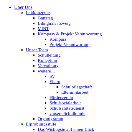
Über Uns
Leitkonzepte
Ganztag
Bilingualer Zweig
MINT
Kompass & Projekt Verantwortung
Kompass
Projekt Verantwortung
Unser Team
Schulleitung
Kollegium
Verwaltung
weitere…
SV
Eltern
Schulpflegschaft
Elternmitarbeit
Förderverein
Schulsozialarbeit
Schulsanitätsdienst
Unsere Schulhunde
Organigramm
Erprobungsstufe
Das Wichtigste auf einen Blick