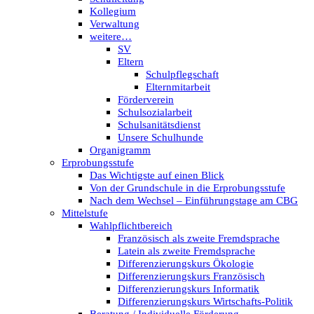
Kollegium
Verwaltung
weitere…
SV
Eltern
Schulpflegschaft
Elternmitarbeit
Förderverein
Schulsozialarbeit
Schulsanitätsdienst
Unsere Schulhunde
Organigramm
Erprobungsstufe
Das Wichtigste auf einen Blick
Von der Grundschule in die Erprobungsstufe
Nach dem Wechsel – Einführungstage am CBG
Mittelstufe
Wahlpflichtbereich
Französisch als zweite Fremdsprache
Latein als zweite Fremdsprache
Differenzierungskurs Ökologie
Differenzierungskurs Französisch
Differenzierungskurs Informatik
Differenzierungskurs Wirtschafts-Politik