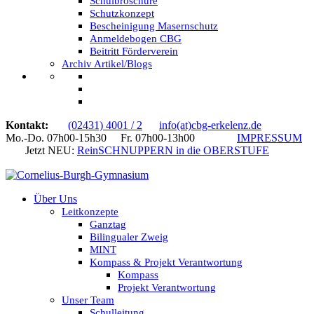
Schulbroschüre
Schutzkonzept
Bescheinigung Masernschutz
Anmeldebogen CBG
Beitritt Förderverein
Archiv Artikel/Blogs
Kontakt:
(02431) 4001 / 2
info(at)cbg-erkelenz.de
Mo.-Do. 07h00-15h30 Fr. 07h00-13h00
IMPRESSUM
Jetzt NEU:
ReinSCHNUPPERN in die OBERSTUFE
Über Uns
Leitkonzepte
Ganztag
Bilingualer Zweig
MINT
Kompass & Projekt Verantwortung
Kompass
Projekt Verantwortung
Unser Team
Schulleitung