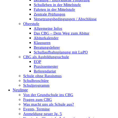
Beratung / Individuelle Förderung
Schulleben in der Mittelstufe
Fahrten in der Mittelstufe
Zentrale Prüfungen
Versetzungsbedingungen / Abschlüsse
Oberstufe
Allgemeine Infos
Das CBG – Dein Weg zum Abitur
Abiturkalender
Klausuren
Beratungslehrer
Schullaufbahnplanung mit LuPO
CBG als Ausbildungsschule
EOP
Praxissemester
Referendariat
Schule ohne Rassismus
Schulbroschüre
Schulprogramm
Neulinge
Von der Grundschule ins CBG
Fragen zum CBG
Was macht uns als Schule aus?
Events, Termine
Anmeldung neuer Jg. 5