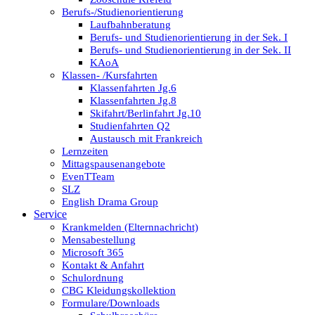
Berufs-/Studienorientierung
Laufbahnberatung
Berufs- und Studienorientierung in der Sek. I
Berufs- und Studienorientierung in der Sek. II
KAoA
Klassen- /Kursfahrten
Klassenfahrten Jg.6
Klassenfahrten Jg.8
Skifahrt/Berlinfahrt Jg.10
Studienfahrten Q2
Austausch mit Frankreich
Lernzeiten
Mittagspausenangebote
EvenTTeam
SLZ
English Drama Group
Service
Krankmelden (Elternnachricht)
Mensabestellung
Microsoft 365
Kontakt & Anfahrt
Schulordnung
CBG Kleidungskollektion
Formulare/Downloads