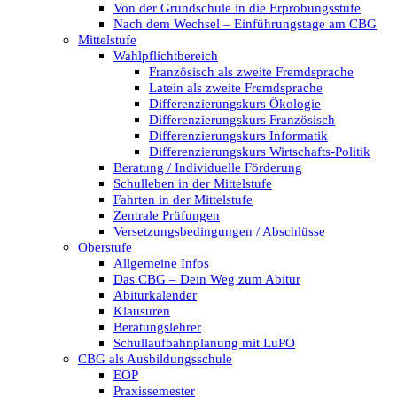
Von der Grundschule in die Erprobungsstufe
Nach dem Wechsel – Einführungstage am CBG
Mittelstufe
Wahlpflichtbereich
Französisch als zweite Fremdsprache
Latein als zweite Fremdsprache
Differenzierungskurs Ökologie
Differenzierungskurs Französisch
Differenzierungskurs Informatik
Differenzierungskurs Wirtschafts-Politik
Beratung / Individuelle Förderung
Schulleben in der Mittelstufe
Fahrten in der Mittelstufe
Zentrale Prüfungen
Versetzungsbedingungen / Abschlüsse
Oberstufe
Allgemeine Infos
Das CBG – Dein Weg zum Abitur
Abiturkalender
Klausuren
Beratungslehrer
Schullaufbahnplanung mit LuPO
CBG als Ausbildungsschule
EOP
Praxissemester