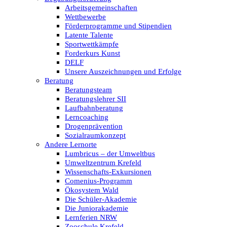
Arbeitsgemeinschaften
Wettbewerbe
Förderprogramme und Stipendien
Latente Talente
Sportwettkämpfe
Forderkurs Kunst
DELF
Unsere Auszeichnungen und Erfolge
Beratung
Beratungsteam
Beratungslehrer SII
Laufbahnberatung
Lerncoaching
Drogenprävention
Sozialraumkonzept
Andere Lernorte
Lumbricus – der Umweltbus
Umweltzentrum Krefeld
Wissenschafts-Exkursionen
Comenius-Programm
Ökosystem Wald
Die Schüler-Akademie
Die Juniorakademie
Lernferien NRW
Zooschule Krefeld