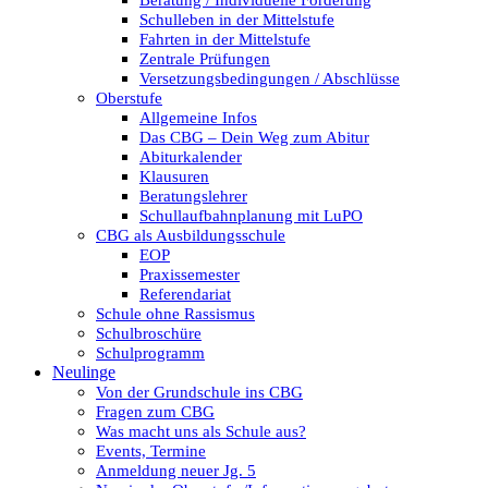
Beratung / Individuelle Förderung
Schulleben in der Mittelstufe
Fahrten in der Mittelstufe
Zentrale Prüfungen
Versetzungsbedingungen / Abschlüsse
Oberstufe
Allgemeine Infos
Das CBG – Dein Weg zum Abitur
Abiturkalender
Klausuren
Beratungslehrer
Schullaufbahnplanung mit LuPO
CBG als Ausbildungsschule
EOP
Praxissemester
Referendariat
Schule ohne Rassismus
Schulbroschüre
Schulprogramm
Neulinge
Von der Grundschule ins CBG
Fragen zum CBG
Was macht uns als Schule aus?
Events, Termine
Anmeldung neuer Jg. 5