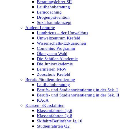
Beratungslehrer SII
Laufbahnberatung
Lerncoaching
Drogenprävention
Sozialraumkonzept
Andere Lernorte
Lumbricus – der Umweltbus
Umweltzentrum Krefeld
Wissenschafts-Exkursionen
Comenius-Programm
Ökosystem Wald
Die Schüler-Akademie
Die Juniorakademie
Lernferien NRW
Zooschule Krefeld
Berufs-/Studienorientierung
Laufbahnberatung
Berufs- und Studienorientierung in der Sek. I
Berufs- und Studienorientierung in der Sek. II
KAoA
Klassen- /Kursfahrten
Klassenfahrten Jg.6
Klassenfahrten Jg.8
Skifahrt/Berlinfahrt Jg.10
Studienfahrten Q2