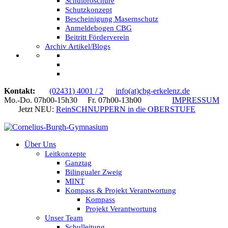
Schulbroschüre
Schutzkonzept
Bescheinigung Masernschutz
Anmeldebogen CBG
Beitritt Förderverein
Archiv Artikel/Blogs
Kontakt:
(02431) 4001 / 2
info(at)cbg-erkelenz.de
Mo.-Do. 07h00-15h30 Fr. 07h00-13h00
IMPRESSUM
Jetzt NEU:
ReinSCHNUPPERN in die OBERSTUFE
Über Uns
Leitkonzepte
Ganztag
Bilingualer Zweig
MINT
Kompass & Projekt Verantwortung
Kompass
Projekt Verantwortung
Unser Team
Schulleitung