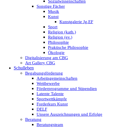
Sozialwissenschaften
Sonstige Fächer
Musik
Kunst
Kunstgalerie Jg.EF
Sport
Religion (kath.)
Religion (ev.)
Philosophie
Praktische Philosophie
Ökologie
Digitalisierung am CBG
Art Gallery CBG
Schulleben
Begabungsförderung
Arbeitsgemeinschaften
Wettbewerbe
Förderprogramme und Stipendien
Latente Talente
Sportwettkämpfe
Forderkurs Kunst
DELF
Unsere Auszeichnungen und Erfolge
Beratung
Beratungsteam