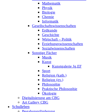
Mathematik
Physik
Biologie
Chemie
Informatik
Gesellschaftswissenschaften
Erdkunde
Geschichte
Wirtschaft – Politik
Erziehungswissenschaften
Sozialwissenschaften
Sonstige Fächer
Musik
Kunst
Kunstgalerie Jg.EF
Sport
Religion (kath.)
Religion (ev.)
Philosophie
Praktische Philosophie
Ökologie
Digitalisierung am CBG
Art Gallery CBG
Schulleben
Begabungsförderung