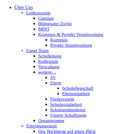
Über Uns
Leitkonzepte
Ganztag
Bilingualer Zweig
MINT
Kompass & Projekt Verantwortung
Kompass
Projekt Verantwortung
Unser Team
Schulleitung
Kollegium
Verwaltung
weitere…
SV
Eltern
Schulpflegschaft
Elternmitarbeit
Förderverein
Schulsozialarbeit
Schulsanitätsdienst
Unsere Schulhunde
Organigramm
Erprobungsstufe
Das Wichtigste auf einen Blick