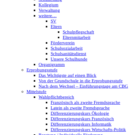
Kollegium
Verwaltung
weitere…
SV
Eltern
Schulpflegschaft
Elternmitarbeit
Förderverein
Schulsozialarbeit
Schulsanitätsdienst
Unsere Schulhunde
Organigramm
Erprobungsstufe
Das Wichtigste auf einen Blick
Von der Grundschule in die Erprobungsstufe
Nach dem Wechsel – Einführungstage am CBG
Mittelstufe
Wahlpflichtbereich
Französisch als zweite Fremdsprache
Latein als zweite Fremdsprache
Differenzierungskurs Ökologie
Differenzierungskurs Französisch
Differenzierungskurs Informatik
Differenzierungskurs Wirtschafts-Politik