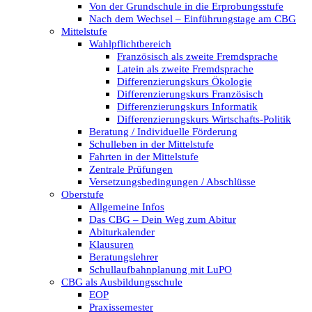
Von der Grundschule in die Erprobungsstufe
Nach dem Wechsel – Einführungstage am CBG
Mittelstufe
Wahlpflichtbereich
Französisch als zweite Fremdsprache
Latein als zweite Fremdsprache
Differenzierungskurs Ökologie
Differenzierungskurs Französisch
Differenzierungskurs Informatik
Differenzierungskurs Wirtschafts-Politik
Beratung / Individuelle Förderung
Schulleben in der Mittelstufe
Fahrten in der Mittelstufe
Zentrale Prüfungen
Versetzungsbedingungen / Abschlüsse
Oberstufe
Allgemeine Infos
Das CBG – Dein Weg zum Abitur
Abiturkalender
Klausuren
Beratungslehrer
Schullaufbahnplanung mit LuPO
CBG als Ausbildungsschule
EOP
Praxissemester