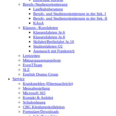
Berufs-/Studienorientierung
Laufbahnberatung
Berufs- und Studienorientierung in der Sek. I
Berufs- und Studienorientierung in der Sek. II
KAoA
Klassen- /Kursfahrten
Klassenfahrten Jg.6
Klassenfahrten Jg.8
Skifahrt/Berlinfahrt Jg.10
Studienfahrten Q2
Austausch mit Frankreich
Lernzeiten
Mittagspausenangebote
EvenTTeam
SLZ
English Drama Group
Service
Krankmelden (Elternnachricht)
Mensabestellung
Microsoft 365
Kontakt & Anfahrt
Schulordnung
CBG Kleidungskollektion
Formulare/Downloads