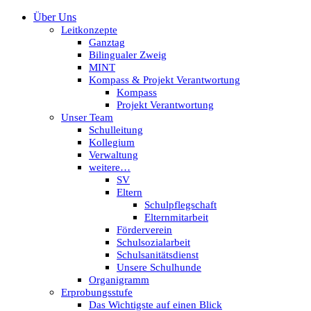
Über Uns
Leitkonzepte
Ganztag
Bilingualer Zweig
MINT
Kompass & Projekt Verantwortung
Kompass
Projekt Verantwortung
Unser Team
Schulleitung
Kollegium
Verwaltung
weitere…
SV
Eltern
Schulpflegschaft
Elternmitarbeit
Förderverein
Schulsozialarbeit
Schulsanitätsdienst
Unsere Schulhunde
Organigramm
Erprobungsstufe
Das Wichtigste auf einen Blick