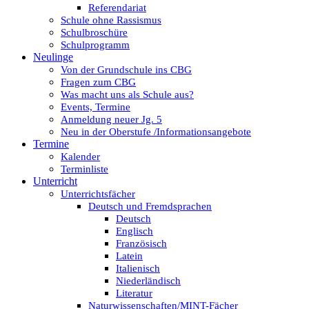
Referendariat
Schule ohne Rassismus
Schulbroschüre
Schulprogramm
Neulinge
Von der Grundschule ins CBG
Fragen zum CBG
Was macht uns als Schule aus?
Events, Termine
Anmeldung neuer Jg. 5
Neu in der Oberstufe /Informationsangebote
Termine
Kalender
Terminliste
Unterricht
Unterrichtsfächer
Deutsch und Fremdsprachen
Deutsch
Englisch
Französisch
Latein
Italienisch
Niederländisch
Literatur
Naturwissenschaften/MINT-Fächer