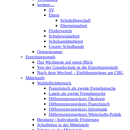
weitere…
SV
Eltern
Schulpflegschaft
Elternmitarbeit
Förderverein
Schulsozialarbeit
Schulsanitätsdienst
Unsere Schulhunde
Organigramm
Erprobungsstufe
Das Wichtigste auf einen Blick
Von der Grundschule in die Erprobungsstufe
Nach dem Wechsel – Einführungstage am CBG
Mittelstufe
Wahlpflichtbereich
Französisch als zweite Fremdsprache
Latein als zweite Fremdsprache
Differenzierungskurs Ökologie
Differenzierungskurs Französisch
Differenzierungskurs Informatik
Differenzierungskurs Wirtschafts-Politik
Beratung / Individuelle Förderung
Schulleben in der Mittelstufe