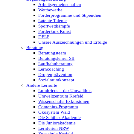
Arbeitsgemeinschaften
Wettbewerbe
Förderprogramme und Stipendien
Latente Talente
Sportwettkämpfe
Forderkurs Kunst
DELF
Unsere Auszeichnungen und Erfolge
Beratung
Beratungsteam
Beratungslehrer SII
Laufbahnberatung
Lerncoaching
Drogenprävention
Sozialraumkonzept
Andere Lernorte
Lumbricus – der Umweltbus
Umweltzentrum Krefeld
Wissenschafts-Exkursionen
Comenius-Programm
Ökosystem Wald
Die Schüler-Akademie
Die Juniorakademie
Lernferien NRW
Zooschule Krefeld