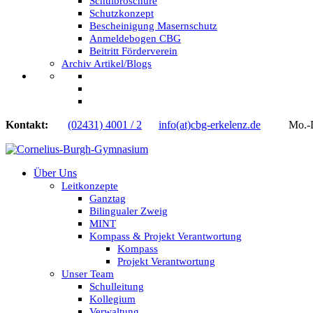
Schulbroschüre
Schutzkonzept
Bescheinigung Masernschutz
Anmeldebogen CBG
Beitritt Förderverein
Archiv Artikel/Blogs
Kontakt:
(02431) 4001 / 2
info(at)cbg-erkelenz.de
Mo.-Do.
Über Uns
Leitkonzepte
Ganztag
Bilingualer Zweig
MINT
Kompass & Projekt Verantwortung
Kompass
Projekt Verantwortung
Unser Team
Schulleitung
Kollegium
Verwaltung