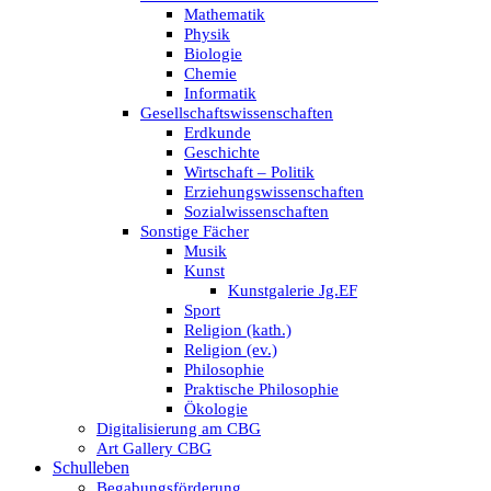
Mathematik
Physik
Biologie
Chemie
Informatik
Gesellschaftswissenschaften
Erdkunde
Geschichte
Wirtschaft – Politik
Erziehungswissenschaften
Sozialwissenschaften
Sonstige Fächer
Musik
Kunst
Kunstgalerie Jg.EF
Sport
Religion (kath.)
Religion (ev.)
Philosophie
Praktische Philosophie
Ökologie
Digitalisierung am CBG
Art Gallery CBG
Schulleben
Begabungsförderung