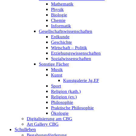
Mathematik
Physik
Biologie
Chemie
Informatik
Gesellschaftswissenschaften
Erdkunde
Geschichte
Wirtschaft – Politik
Erziehungswissenschaften
Sozialwissenschaften
Sonstige Fächer
Musik
Kunst
Kunstgalerie Jg.EF
Sport
Religion (kath.)
Religion (ev.)
Philosophie
Praktische Philosophie
Ökologie
Digitalisierung am CBG
Art Gallery CBG
Schulleben
Begabungsförderung