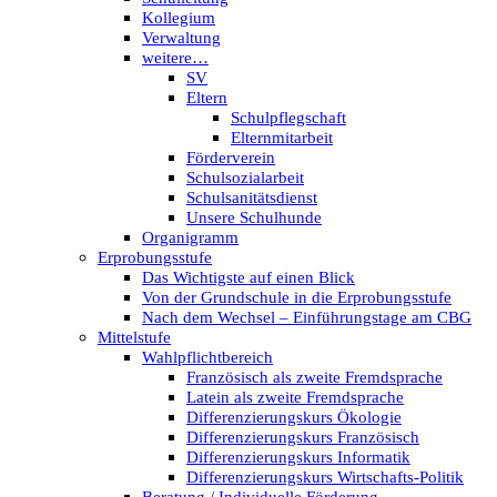
Kollegium
Verwaltung
weitere…
SV
Eltern
Schulpflegschaft
Elternmitarbeit
Förderverein
Schulsozialarbeit
Schulsanitätsdienst
Unsere Schulhunde
Organigramm
Erprobungsstufe
Das Wichtigste auf einen Blick
Von der Grundschule in die Erprobungsstufe
Nach dem Wechsel – Einführungstage am CBG
Mittelstufe
Wahlpflichtbereich
Französisch als zweite Fremdsprache
Latein als zweite Fremdsprache
Differenzierungskurs Ökologie
Differenzierungskurs Französisch
Differenzierungskurs Informatik
Differenzierungskurs Wirtschafts-Politik