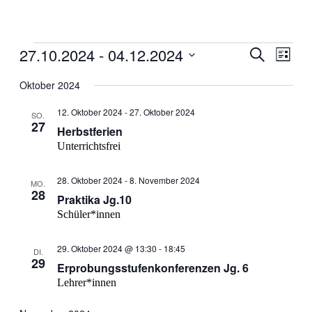
Veranstaltungen
27.10.2024
 - 
04.12.2024
Veranstal
Veran
Suche
Liste
Ansic
Suche
Datum
Navig
wählen.
Oktober 2024
und
Ansichten
12. Oktober 2024
-
27. Oktober 2024
SO.
27
Navigati
Herbstferien
Unterrichtsfrei
28. Oktober 2024
-
8. November 2024
MO.
28
Praktika Jg.10
Schüler*innen
29. Oktober 2024 @ 13:30
-
18:45
DI.
29
Erprobungsstufenkonferenzen Jg. 6
Lehrer*innen