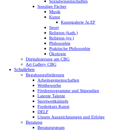
Sozialwissenschaften
Sonstige Fächer
Musik
Kunst
Kunstgalerie Jg.EF
Sport
Religion (kath.)
Religion (ev.)
Philosophie
Praktische Philosophie
Ökologie
Digitalisierung am CBG
Art Gallery CBG
Schulleben
Begabungsförderung
Arbeitsgemeinschaften
Wettbewerbe
Förderprogramme und Stipendien
Latente Talente
Sportwettkämpfe
Forderkurs Kunst
DELF
Unsere Auszeichnungen und Erfolge
Beratung
Beratungsteam