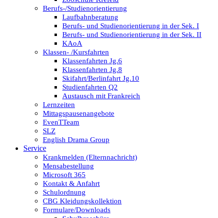
Berufs-/Studienorientierung
Laufbahnberatung
Berufs- und Studienorientierung in der Sek. I
Berufs- und Studienorientierung in der Sek. II
KAoA
Klassen- /Kursfahrten
Klassenfahrten Jg.6
Klassenfahrten Jg.8
Skifahrt/Berlinfahrt Jg.10
Studienfahrten Q2
Austausch mit Frankreich
Lernzeiten
Mittagspausenangebote
EvenTTeam
SLZ
English Drama Group
Service
Krankmelden (Elternnachricht)
Mensabestellung
Microsoft 365
Kontakt & Anfahrt
Schulordnung
CBG Kleidungskollektion
Formulare/Downloads