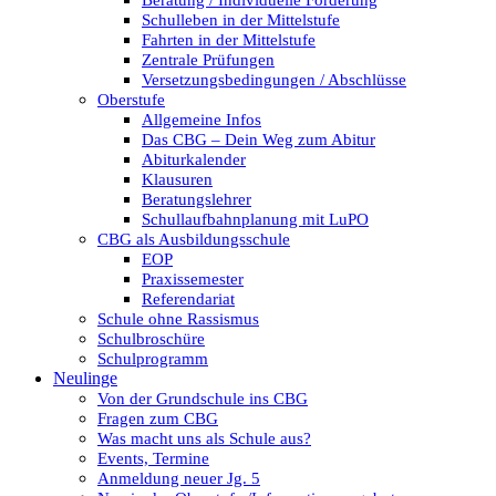
Beratung / Individuelle Förderung
Schulleben in der Mittelstufe
Fahrten in der Mittelstufe
Zentrale Prüfungen
Versetzungsbedingungen / Abschlüsse
Oberstufe
Allgemeine Infos
Das CBG – Dein Weg zum Abitur
Abiturkalender
Klausuren
Beratungslehrer
Schullaufbahnplanung mit LuPO
CBG als Ausbildungsschule
EOP
Praxissemester
Referendariat
Schule ohne Rassismus
Schulbroschüre
Schulprogramm
Neulinge
Von der Grundschule ins CBG
Fragen zum CBG
Was macht uns als Schule aus?
Events, Termine
Anmeldung neuer Jg. 5