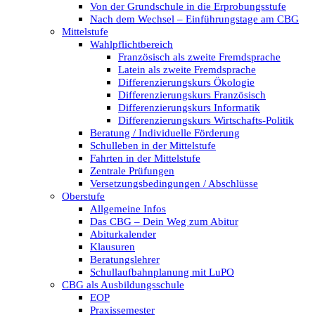
Von der Grundschule in die Erprobungsstufe
Nach dem Wechsel – Einführungstage am CBG
Mittelstufe
Wahlpflichtbereich
Französisch als zweite Fremdsprache
Latein als zweite Fremdsprache
Differenzierungskurs Ökologie
Differenzierungskurs Französisch
Differenzierungskurs Informatik
Differenzierungskurs Wirtschafts-Politik
Beratung / Individuelle Förderung
Schulleben in der Mittelstufe
Fahrten in der Mittelstufe
Zentrale Prüfungen
Versetzungsbedingungen / Abschlüsse
Oberstufe
Allgemeine Infos
Das CBG – Dein Weg zum Abitur
Abiturkalender
Klausuren
Beratungslehrer
Schullaufbahnplanung mit LuPO
CBG als Ausbildungsschule
EOP
Praxissemester