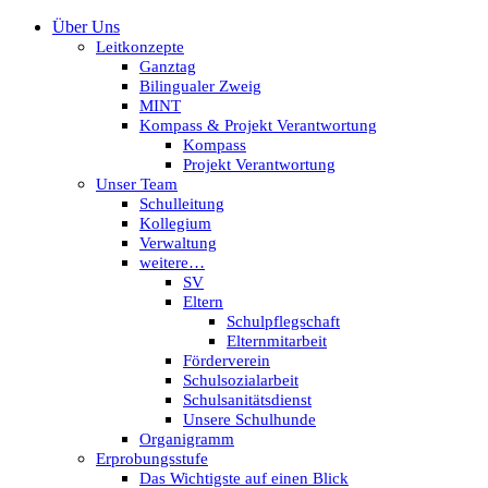
Über Uns
Leitkonzepte
Ganztag
Bilingualer Zweig
MINT
Kompass & Projekt Verantwortung
Kompass
Projekt Verantwortung
Unser Team
Schulleitung
Kollegium
Verwaltung
weitere…
SV
Eltern
Schulpflegschaft
Elternmitarbeit
Förderverein
Schulsozialarbeit
Schulsanitätsdienst
Unsere Schulhunde
Organigramm
Erprobungsstufe
Das Wichtigste auf einen Blick