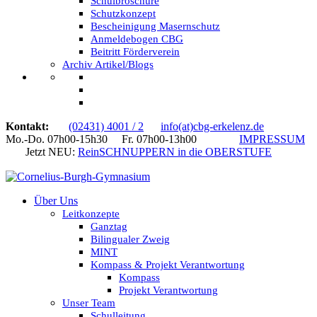
Schulbroschüre
Schutzkonzept
Bescheinigung Masernschutz
Anmeldebogen CBG
Beitritt Förderverein
Archiv Artikel/Blogs
Kontakt:
(02431) 4001 / 2
info(at)cbg-erkelenz.de
Mo.-Do. 07h00-15h30 Fr. 07h00-13h00
IMPRESSUM
Jetzt NEU:
ReinSCHNUPPERN in die OBERSTUFE
Über Uns
Leitkonzepte
Ganztag
Bilingualer Zweig
MINT
Kompass & Projekt Verantwortung
Kompass
Projekt Verantwortung
Unser Team
Schulleitung