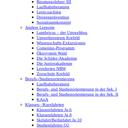
Beratungslehrer SII
Laufbahnberatung
Lerncoaching
Drogenprävention
Sozialraumkonzept
Andere Lernorte
Lumbricus – der Umweltbus
Umweltzentrum Krefeld
Wissenschafts-Exkursionen
Comenius-Programm
Ökosystem Wald
Die Schüler-Akademie
Die Juniorakademie
Lernferien NRW
Zooschule Krefeld
Berufs-/Studienorientierung
Laufbahnberatung
Berufs- und Studienorientierung in der Sek. I
Berufs- und Studienorientierung in der Sek. II
KAoA
Klassen- /Kursfahrten
Klassenfahrten Jg.6
Klassenfahrten Jg.8
Skifahrt/Berlinfahrt Jg.10
Studienfahrten Q2