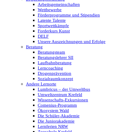
Arbeitsgemeinschaften
Wettbewerbe
Förderprogramme und Stipendien
Latente Talente
Sportwettkämpfe
Forderkurs Kunst
DELF
Unsere Auszeichnungen und Erfolge
Beratung
Beratungsteam
Beratungslehrer SII
Laufbahnberatung
Lerncoaching
Drogenprävention
Sozialraumkonzept
Andere Lernorte
Lumbricus – der Umweltbus
Umweltzentrum Krefeld
Wissenschafts-Exkursionen
Comenius-Programm
Ökosystem Wald
Die Schüler-Akademie
Die Juniorakademie
Lernferien NRW
Zooschule Krefeld