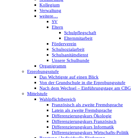
Kollegium
Verwaltung
weitere…
SV
Eltern
Schulpflegschaft
Elternmitarbeit
Förderverein
Schulsozialarbeit
Schulsanitätsdienst
Unsere Schulhunde
Organigramm
Erprobungsstufe
Das Wichtigste auf einen Blick
Von der Grundschule in die Erprobungsstufe
Nach dem Wechsel – Einführungstage am CBG
Mittelstufe
Wahlpflichtbereich
Französisch als zweite Fremdsprache
Latein als zweite Fremdsprache
Differenzierungskurs Ökologie
Differenzierungskurs Französisch
Differenzierungskurs Informatik
Differenzierungskurs Wirtschafts-Politik