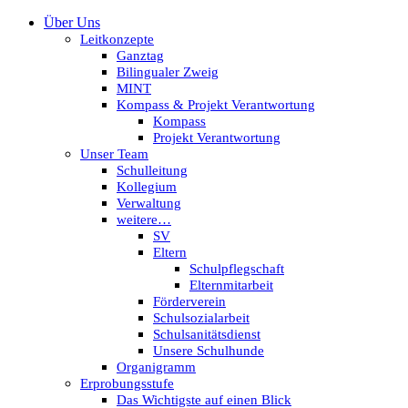
Über Uns
Leitkonzepte
Ganztag
Bilingualer Zweig
MINT
Kompass & Projekt Verantwortung
Kompass
Projekt Verantwortung
Unser Team
Schulleitung
Kollegium
Verwaltung
weitere…
SV
Eltern
Schulpflegschaft
Elternmitarbeit
Förderverein
Schulsozialarbeit
Schulsanitätsdienst
Unsere Schulhunde
Organigramm
Erprobungsstufe
Das Wichtigste auf einen Blick