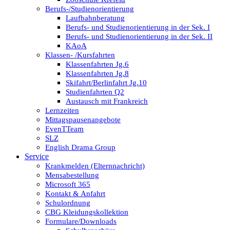
Berufs-/Studienorientierung
Laufbahnberatung
Berufs- und Studienorientierung in der Sek. I
Berufs- und Studienorientierung in der Sek. II
KAoA
Klassen- /Kursfahrten
Klassenfahrten Jg.6
Klassenfahrten Jg.8
Skifahrt/Berlinfahrt Jg.10
Studienfahrten Q2
Austausch mit Frankreich
Lernzeiten
Mittagspausenangebote
EvenTTeam
SLZ
English Drama Group
Service
Krankmelden (Elternnachricht)
Mensabestellung
Microsoft 365
Kontakt & Anfahrt
Schulordnung
CBG Kleidungskollektion
Formulare/Downloads