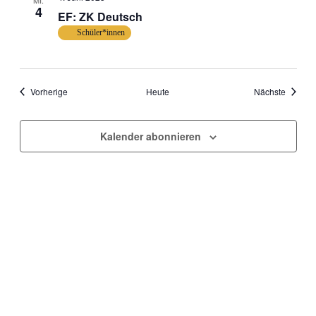
MI.
4
EF: ZK Deutsch
Schüler*innen
Veranstaltungen
Veranst
Vorherige
Heute
Nächste
Kalender abonnieren
© 2021 CBG