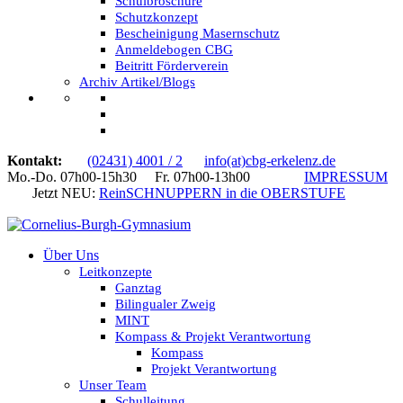
Schulbroschüre
Schutzkonzept
Bescheinigung Masernschutz
Anmeldebogen CBG
Beitritt Förderverein
Archiv Artikel/Blogs
Kontakt:
(02431) 4001 / 2
info(at)cbg-erkelenz.de
Mo.-Do. 07h00-15h30 Fr. 07h00-13h00
IMPRESSUM
Jetzt NEU:
ReinSCHNUPPERN in die OBERSTUFE
Über Uns
Leitkonzepte
Ganztag
Bilingualer Zweig
MINT
Kompass & Projekt Verantwortung
Kompass
Projekt Verantwortung
Unser Team
Schulleitung