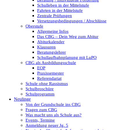
Beratung / Individuelle Förderung
Schulleben in der Mittelstufe
Fahrten in der Mittelstufe
Zentrale Prüfungen
Versetzungsbedingungen / Abschlüsse
Oberstufe
Allgemeine Infos
Das CBG – Dein Weg zum Abitur
Abiturkalender
Klausuren
Beratungslehrer
Schullaufbahnplanung mit LuPO
CBG als Ausbildungsschule
EOP
Praxissemester
Referendariat
Schule ohne Rassismus
Schulbroschüre
Schulprogramm
Neulinge
Von der Grundschule ins CBG
Fragen zum CBG
Was macht uns als Schule aus?
Events, Termine
Anmeldung neuer Jg. 5