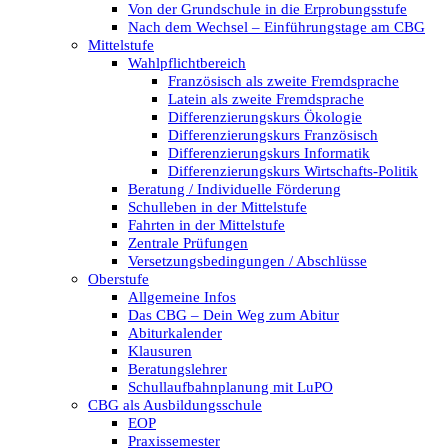
Von der Grundschule in die Erprobungsstufe
Nach dem Wechsel – Einführungstage am CBG
Mittelstufe
Wahlpflichtbereich
Französisch als zweite Fremdsprache
Latein als zweite Fremdsprache
Differenzierungskurs Ökologie
Differenzierungskurs Französisch
Differenzierungskurs Informatik
Differenzierungskurs Wirtschafts-Politik
Beratung / Individuelle Förderung
Schulleben in der Mittelstufe
Fahrten in der Mittelstufe
Zentrale Prüfungen
Versetzungsbedingungen / Abschlüsse
Oberstufe
Allgemeine Infos
Das CBG – Dein Weg zum Abitur
Abiturkalender
Klausuren
Beratungslehrer
Schullaufbahnplanung mit LuPO
CBG als Ausbildungsschule
EOP
Praxissemester