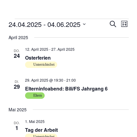
24.04.2025
 - 
04.06.2025
Veranstal
Veran
Suche
Liste
Ansic
Suche
Datum
Navig
wählen.
April 2025
und
Ansichten
12. April 2025
-
27. April 2025
DO.
24
Navigati
Osterferien
Unterrichtsfrei
29. April 2025 @ 19:30
-
21:00
DI.
29
Elterninfoabend: Bili/FS Jahrgang 6
Eltern
Mai 2025
1. Mai 2025
DO.
1
Tag der Arbeit
Unterrichtsfrei