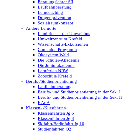
Beratungslehrer SII
Laufbahnberatung
Lerncoaching
Drogenprävention
Sozialraumkonzept
Andere Lernorte
Lumbricus – der Umweltbus
Umweltzentrum Krefeld
Wissenschafts-Exkursionen
Comenius-Programm
Ökosystem Wald
Die Schüler-Akademie
Die Juniorakademie
Lernferien NRW
Zooschule Krefeld
Berufs-/Studienorientierung
Laufbahnberatung
Berufs- und Studienorientierung in der Sek. I
Berufs- und Studienorientierung in der Sek. II
KAoA
Klassen- /Kursfahrten
Klassenfahrten Jg.6
Klassenfahrten Jg.8
Skifahrt/Berlinfahrt Jg.10
Studienfahrten Q2