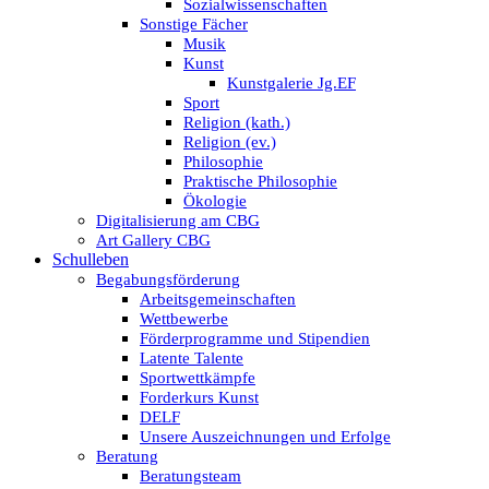
Sozialwissenschaften
Sonstige Fächer
Musik
Kunst
Kunstgalerie Jg.EF
Sport
Religion (kath.)
Religion (ev.)
Philosophie
Praktische Philosophie
Ökologie
Digitalisierung am CBG
Art Gallery CBG
Schulleben
Begabungsförderung
Arbeitsgemeinschaften
Wettbewerbe
Förderprogramme und Stipendien
Latente Talente
Sportwettkämpfe
Forderkurs Kunst
DELF
Unsere Auszeichnungen und Erfolge
Beratung
Beratungsteam