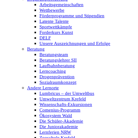
Arbeitsgemeinschaften
Wettbewerbe
Förderprogramme und Stipendien
Latente Talente
Sportwettkämpfe
Forderkurs Kunst
DELF
Unsere Auszeichnungen und Erfolge
Beratung
Beratungsteam
Beratungslehrer SII
Laufbahnberatung
Lerncoaching
Drogenprävention
Sozialraumkonzept
Andere Lernorte
Lumbricus – der Umweltbus
Umweltzentrum Krefeld
Wissenschafts-Exkursionen
Comenius-Programm
Ökosystem Wald
Die Schüler-Akademie
Die Juniorakademie
Lernferien NRW
Zooschule Krefeld