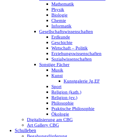
Mathematik
Physik
Biologie
Chemie
Informatik
Gesellschaftswissenschaften
Erdkunde
Geschichte
Wirtschaft – Politik
Erziehungswissenschaften
Sozialwissenschaften
Sonstige Fächer
Musik
Kunst
Kunstgalerie Jg.EF
Sport
Religion (kath.)
Religion (ev.)
Philosophie
Praktische Philosophie
Ökologie
Digitalisierung am CBG
Art Gallery CBG
Schulleben
Begabungsförderung