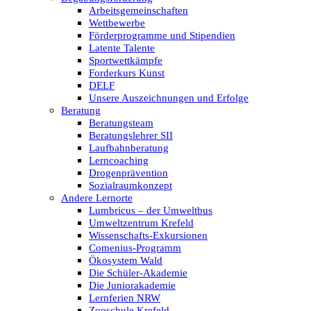
Arbeitsgemeinschaften
Wettbewerbe
Förderprogramme und Stipendien
Latente Talente
Sportwettkämpfe
Forderkurs Kunst
DELF
Unsere Auszeichnungen und Erfolge
Beratung
Beratungsteam
Beratungslehrer SII
Laufbahnberatung
Lerncoaching
Drogenprävention
Sozialraumkonzept
Andere Lernorte
Lumbricus – der Umweltbus
Umweltzentrum Krefeld
Wissenschafts-Exkursionen
Comenius-Programm
Ökosystem Wald
Die Schüler-Akademie
Die Juniorakademie
Lernferien NRW
Zooschule Krefeld