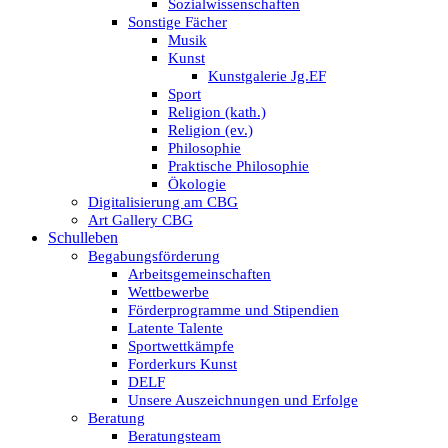
Sozialwissenschaften
Sonstige Fächer
Musik
Kunst
Kunstgalerie Jg.EF
Sport
Religion (kath.)
Religion (ev.)
Philosophie
Praktische Philosophie
Ökologie
Digitalisierung am CBG
Art Gallery CBG
Schulleben
Begabungsförderung
Arbeitsgemeinschaften
Wettbewerbe
Förderprogramme und Stipendien
Latente Talente
Sportwettkämpfe
Forderkurs Kunst
DELF
Unsere Auszeichnungen und Erfolge
Beratung
Beratungsteam