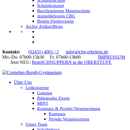
Schulbroschüre
Schutzkonzept
Bescheinigung Masernschutz
Anmeldebogen CBG
Beitritt Förderverein
Archiv Artikel/Blogs
Kontakt:
(02431) 4001 / 2
info(at)cbg-erkelenz.de
Mo.-Do. 07h00-15h30 Fr. 07h00-13h00
IMPRESSUM
Jetzt NEU:
ReinSCHNUPPERN in die OBERSTUFE
Über Uns
Leitkonzepte
Ganztag
Bilingualer Zweig
MINT
Kompass & Projekt Verantwortung
Kompass
Projekt Verantwortung
Unser Team
Schulleitung