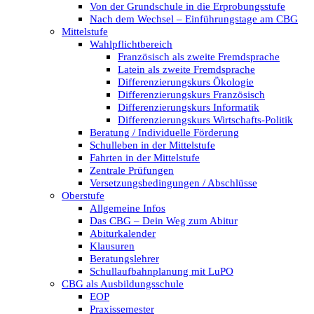
Von der Grundschule in die Erprobungsstufe
Nach dem Wechsel – Einführungstage am CBG
Mittelstufe
Wahlpflichtbereich
Französisch als zweite Fremdsprache
Latein als zweite Fremdsprache
Differenzierungskurs Ökologie
Differenzierungskurs Französisch
Differenzierungskurs Informatik
Differenzierungskurs Wirtschafts-Politik
Beratung / Individuelle Förderung
Schulleben in der Mittelstufe
Fahrten in der Mittelstufe
Zentrale Prüfungen
Versetzungsbedingungen / Abschlüsse
Oberstufe
Allgemeine Infos
Das CBG – Dein Weg zum Abitur
Abiturkalender
Klausuren
Beratungslehrer
Schullaufbahnplanung mit LuPO
CBG als Ausbildungsschule
EOP
Praxissemester