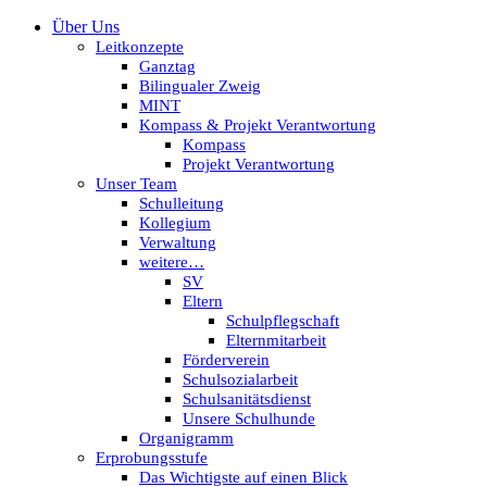
Über Uns
Leitkonzepte
Ganztag
Bilingualer Zweig
MINT
Kompass & Projekt Verantwortung
Kompass
Projekt Verantwortung
Unser Team
Schulleitung
Kollegium
Verwaltung
weitere…
SV
Eltern
Schulpflegschaft
Elternmitarbeit
Förderverein
Schulsozialarbeit
Schulsanitätsdienst
Unsere Schulhunde
Organigramm
Erprobungsstufe
Das Wichtigste auf einen Blick