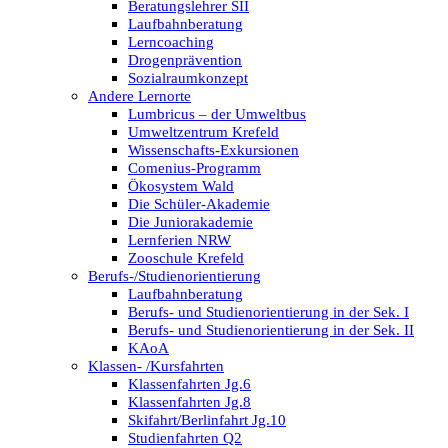
Beratungslehrer SII
Laufbahnberatung
Lerncoaching
Drogenprävention
Sozialraumkonzept
Andere Lernorte
Lumbricus – der Umweltbus
Umweltzentrum Krefeld
Wissenschafts-Exkursionen
Comenius-Programm
Ökosystem Wald
Die Schüler-Akademie
Die Juniorakademie
Lernferien NRW
Zooschule Krefeld
Berufs-/Studienorientierung
Laufbahnberatung
Berufs- und Studienorientierung in der Sek. I
Berufs- und Studienorientierung in der Sek. II
KAoA
Klassen- /Kursfahrten
Klassenfahrten Jg.6
Klassenfahrten Jg.8
Skifahrt/Berlinfahrt Jg.10
Studienfahrten Q2