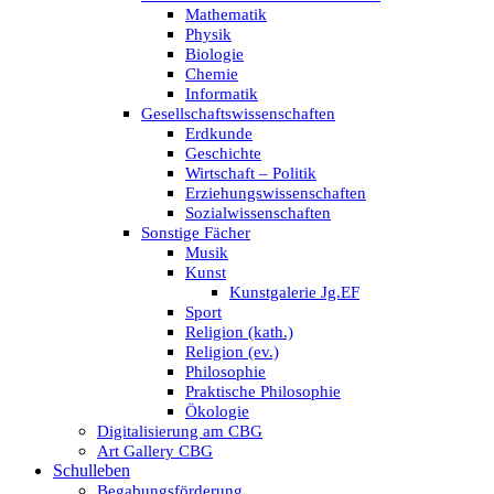
Mathematik
Physik
Biologie
Chemie
Informatik
Gesellschaftswissenschaften
Erdkunde
Geschichte
Wirtschaft – Politik
Erziehungswissenschaften
Sozialwissenschaften
Sonstige Fächer
Musik
Kunst
Kunstgalerie Jg.EF
Sport
Religion (kath.)
Religion (ev.)
Philosophie
Praktische Philosophie
Ökologie
Digitalisierung am CBG
Art Gallery CBG
Schulleben
Begabungsförderung