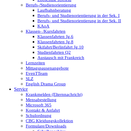
Berufs-/Studienorientierung
Laufbahnberatung
Berufs- und Studienorientierung in der Sek. I
Berufs- und Studienorientierung in der Sek. II
KAoA
Klassen- /Kursfahrten
Klassenfahrten Jg.6
Klassenfahrten Jg.8
Skifahrt/Berlinfahrt Jg.10
Studienfahrten Q2
Austausch mit Frankreich
Lernzeiten
Mittagspausenangebote
EvenTTeam
SLZ
English Drama Group
Service
Krankmelden (Elternnachricht)
Mensabestellung
Microsoft 365
Kontakt & Anfahrt
Schulordnung
CBG Kleidungskollektion
Formulare/Downloads