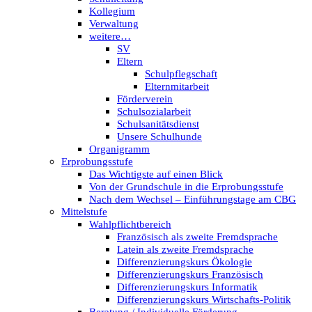
Kollegium
Verwaltung
weitere…
SV
Eltern
Schulpflegschaft
Elternmitarbeit
Förderverein
Schulsozialarbeit
Schulsanitätsdienst
Unsere Schulhunde
Organigramm
Erprobungsstufe
Das Wichtigste auf einen Blick
Von der Grundschule in die Erprobungsstufe
Nach dem Wechsel – Einführungstage am CBG
Mittelstufe
Wahlpflichtbereich
Französisch als zweite Fremdsprache
Latein als zweite Fremdsprache
Differenzierungskurs Ökologie
Differenzierungskurs Französisch
Differenzierungskurs Informatik
Differenzierungskurs Wirtschafts-Politik