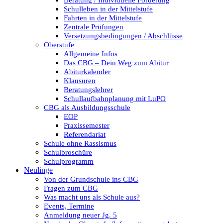
Beratung / Individuelle Förderung
Schulleben in der Mittelstufe
Fahrten in der Mittelstufe
Zentrale Prüfungen
Versetzungsbedingungen / Abschlüsse
Oberstufe
Allgemeine Infos
Das CBG – Dein Weg zum Abitur
Abiturkalender
Klausuren
Beratungslehrer
Schullaufbahnplanung mit LuPO
CBG als Ausbildungsschule
EOP
Praxissemester
Referendariat
Schule ohne Rassismus
Schulbroschüre
Schulprogramm
Neulinge
Von der Grundschule ins CBG
Fragen zum CBG
Was macht uns als Schule aus?
Events, Termine
Anmeldung neuer Jg. 5