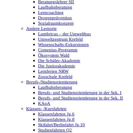
Beratungslehrer SII
Laufbahnberatung
Lerncoaching
Drogenprävention
Sozialraumkonzept
Andere Lernorte
Lumbricus – der Umweltbus
Umweltzentrum Krefeld
Wissenschafts-Exkursionen
Comenius-Programm
Ökosystem Wald
Die Schüler-Akademie
Die Juniorakademie
Lernferien NRW
Zooschule Krefeld
Berufs-/Studienorientierung
Laufbahnberatung
Berufs- und Studienorientierung in der Sek. I
Berufs- und Studienorientierung in der Sek. II
KAoA
Klassen- /Kursfahrten
Klassenfahrten Jg.6
Klassenfahrten Jg.8
Skifahrt/Berlinfahrt Jg.10
Studienfahrten Q2