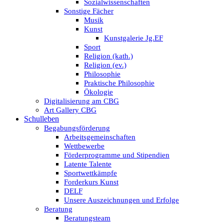
Sozialwissenschaften
Sonstige Fächer
Musik
Kunst
Kunstgalerie Jg.EF
Sport
Religion (kath.)
Religion (ev.)
Philosophie
Praktische Philosophie
Ökologie
Digitalisierung am CBG
Art Gallery CBG
Schulleben
Begabungsförderung
Arbeitsgemeinschaften
Wettbewerbe
Förderprogramme und Stipendien
Latente Talente
Sportwettkämpfe
Forderkurs Kunst
DELF
Unsere Auszeichnungen und Erfolge
Beratung
Beratungsteam