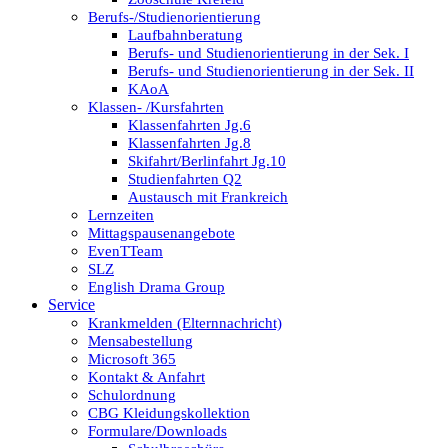
Berufs-/Studienorientierung
Laufbahnberatung
Berufs- und Studienorientierung in der Sek. I
Berufs- und Studienorientierung in der Sek. II
KAoA
Klassen- /Kursfahrten
Klassenfahrten Jg.6
Klassenfahrten Jg.8
Skifahrt/Berlinfahrt Jg.10
Studienfahrten Q2
Austausch mit Frankreich
Lernzeiten
Mittagspausenangebote
EvenTTeam
SLZ
English Drama Group
Service
Krankmelden (Elternnachricht)
Mensabestellung
Microsoft 365
Kontakt & Anfahrt
Schulordnung
CBG Kleidungskollektion
Formulare/Downloads