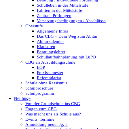
Beratung / Individuelle Förderung
Schulleben in der Mittelstufe
Fahrten in der Mittelstufe
Zentrale Prüfungen
Versetzungsbedingungen / Abschlüsse
Oberstufe
Allgemeine Infos
Das CBG – Dein Weg zum Abitur
Abiturkalender
Klausuren
Beratungslehrer
Schullaufbahnplanung mit LuPO
CBG als Ausbildungsschule
EOP
Praxissemester
Referendariat
Schule ohne Rassismus
Schulbroschüre
Schulprogramm
Neulinge
Von der Grundschule ins CBG
Fragen zum CBG
Was macht uns als Schule aus?
Events, Termine
Anmeldung neuer Jg. 5