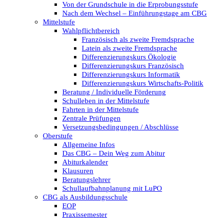
Von der Grundschule in die Erprobungsstufe
Nach dem Wechsel – Einführungstage am CBG
Mittelstufe
Wahlpflichtbereich
Französisch als zweite Fremdsprache
Latein als zweite Fremdsprache
Differenzierungskurs Ökologie
Differenzierungskurs Französisch
Differenzierungskurs Informatik
Differenzierungskurs Wirtschafts-Politik
Beratung / Individuelle Förderung
Schulleben in der Mittelstufe
Fahrten in der Mittelstufe
Zentrale Prüfungen
Versetzungsbedingungen / Abschlüsse
Oberstufe
Allgemeine Infos
Das CBG – Dein Weg zum Abitur
Abiturkalender
Klausuren
Beratungslehrer
Schullaufbahnplanung mit LuPO
CBG als Ausbildungsschule
EOP
Praxissemester