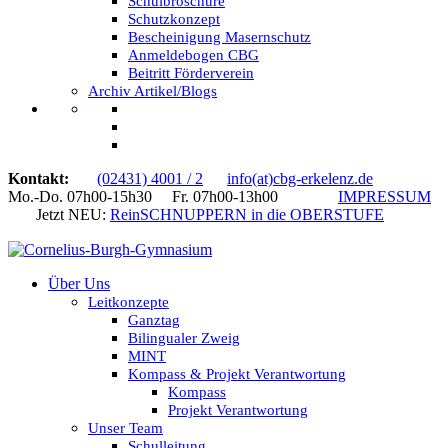
Schulbroschüre
Schutzkonzept
Bescheinigung Masernschutz
Anmeldebogen CBG
Beitritt Förderverein
Archiv Artikel/Blogs
Kontakt:
(02431) 4001 / 2
info(at)cbg-erkelenz.de
Mo.-Do. 07h00-15h30 Fr. 07h00-13h00
IMPRESSUM
Jetzt NEU:
ReinSCHNUPPERN in die OBERSTUFE
Über Uns
Leitkonzepte
Ganztag
Bilingualer Zweig
MINT
Kompass & Projekt Verantwortung
Kompass
Projekt Verantwortung
Unser Team
Schulleitung