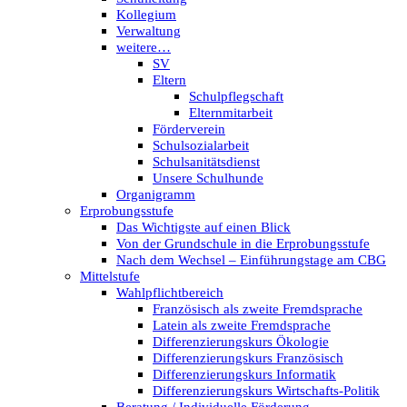
Kollegium
Verwaltung
weitere…
SV
Eltern
Schulpflegschaft
Elternmitarbeit
Förderverein
Schulsozialarbeit
Schulsanitätsdienst
Unsere Schulhunde
Organigramm
Erprobungsstufe
Das Wichtigste auf einen Blick
Von der Grundschule in die Erprobungsstufe
Nach dem Wechsel – Einführungstage am CBG
Mittelstufe
Wahlpflichtbereich
Französisch als zweite Fremdsprache
Latein als zweite Fremdsprache
Differenzierungskurs Ökologie
Differenzierungskurs Französisch
Differenzierungskurs Informatik
Differenzierungskurs Wirtschafts-Politik