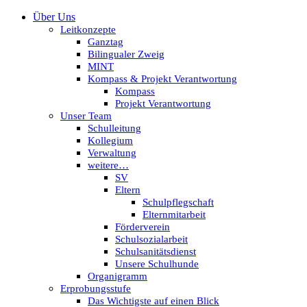
Über Uns
Leitkonzepte
Ganztag
Bilingualer Zweig
MINT
Kompass & Projekt Verantwortung
Kompass
Projekt Verantwortung
Unser Team
Schulleitung
Kollegium
Verwaltung
weitere…
SV
Eltern
Schulpflegschaft
Elternmitarbeit
Förderverein
Schulsozialarbeit
Schulsanitätsdienst
Unsere Schulhunde
Organigramm
Erprobungsstufe
Das Wichtigste auf einen Blick