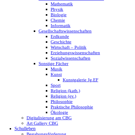
Mathematik
Physik
Biologie
Chemie
Informatik
Gesellschaftswissenschaften
Erdkunde
Geschichte
Wirtschaft – Politik
Erziehungswissenschaften
Sozialwissenschaften
Sonstige Fächer
Musik
Kunst
Kunstgalerie Jg.EF
Sport
Religion (kath.)
Religion (ev.)
Philosophie
Praktische Philosophie
Ökologie
Digitalisierung am CBG
Art Gallery CBG
Schulleben
Begabungsförderung