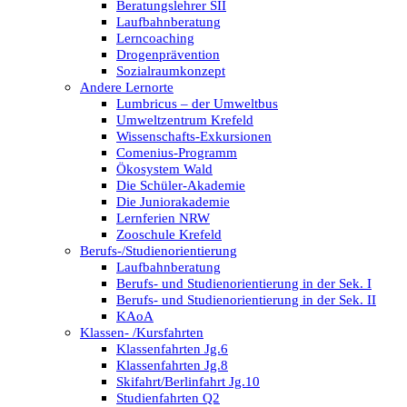
Beratungslehrer SII
Laufbahnberatung
Lerncoaching
Drogenprävention
Sozialraumkonzept
Andere Lernorte
Lumbricus – der Umweltbus
Umweltzentrum Krefeld
Wissenschafts-Exkursionen
Comenius-Programm
Ökosystem Wald
Die Schüler-Akademie
Die Juniorakademie
Lernferien NRW
Zooschule Krefeld
Berufs-/Studienorientierung
Laufbahnberatung
Berufs- und Studienorientierung in der Sek. I
Berufs- und Studienorientierung in der Sek. II
KAoA
Klassen- /Kursfahrten
Klassenfahrten Jg.6
Klassenfahrten Jg.8
Skifahrt/Berlinfahrt Jg.10
Studienfahrten Q2