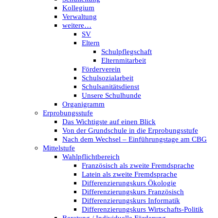
Kollegium
Verwaltung
weitere…
SV
Eltern
Schulpflegschaft
Elternmitarbeit
Förderverein
Schulsozialarbeit
Schulsanitätsdienst
Unsere Schulhunde
Organigramm
Erprobungsstufe
Das Wichtigste auf einen Blick
Von der Grundschule in die Erprobungsstufe
Nach dem Wechsel – Einführungstage am CBG
Mittelstufe
Wahlpflichtbereich
Französisch als zweite Fremdsprache
Latein als zweite Fremdsprache
Differenzierungskurs Ökologie
Differenzierungskurs Französisch
Differenzierungskurs Informatik
Differenzierungskurs Wirtschafts-Politik