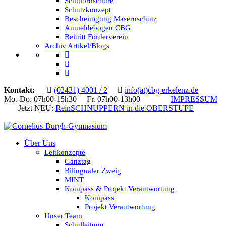
Schulbroschüre
Schutzkonzept
Bescheinigung Masernschutz
Anmeldebogen CBG
Beitritt Förderverein
Archiv Artikel/Blogs
Kontakt:
(02431) 4001 / 2
info(at)cbg-erkelenz.de
Mo.-Do. 07h00-15h30 Fr. 07h00-13h00
IMPRESSUM
Jetzt NEU:
ReinSCHNUPPERN in die OBERSTUFE
Über Uns
Leitkonzepte
Ganztag
Bilingualer Zweig
MINT
Kompass & Projekt Verantwortung
Kompass
Projekt Verantwortung
Unser Team
Schulleitung