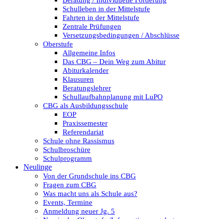
Beratung / Individuelle Förderung
Schulleben in der Mittelstufe
Fahrten in der Mittelstufe
Zentrale Prüfungen
Versetzungsbedingungen / Abschlüsse
Oberstufe
Allgemeine Infos
Das CBG – Dein Weg zum Abitur
Abiturkalender
Klausuren
Beratungslehrer
Schullaufbahnplanung mit LuPO
CBG als Ausbildungsschule
EOP
Praxissemester
Referendariat
Schule ohne Rassismus
Schulbroschüre
Schulprogramm
Neulinge
Von der Grundschule ins CBG
Fragen zum CBG
Was macht uns als Schule aus?
Events, Termine
Anmeldung neuer Jg. 5