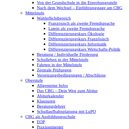
Von der Grundschule in die Erprobungsstufe
Nach dem Wechsel – Einführungstage am CBG
Mittelstufe
Wahlpflichtbereich
Französisch als zweite Fremdsprache
Latein als zweite Fremdsprache
Differenzierungskurs Ökologie
Differenzierungskurs Französisch
Differenzierungskurs Informatik
Differenzierungskurs Wirtschafts-Politik
Beratung / Individuelle Förderung
Schulleben in der Mittelstufe
Fahrten in der Mittelstufe
Zentrale Prüfungen
Versetzungsbedingungen / Abschlüsse
Oberstufe
Allgemeine Infos
Das CBG – Dein Weg zum Abitur
Abiturkalender
Klausuren
Beratungslehrer
Schullaufbahnplanung mit LuPO
CBG als Ausbildungsschule
EOP
Praxissemester