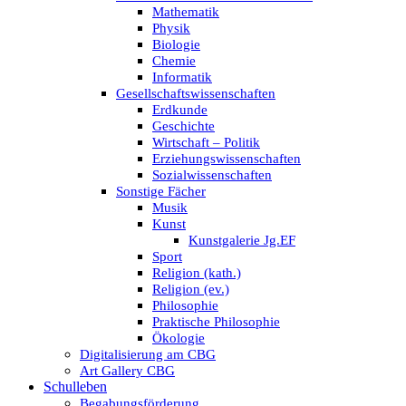
Mathematik
Physik
Biologie
Chemie
Informatik
Gesellschaftswissenschaften
Erdkunde
Geschichte
Wirtschaft – Politik
Erziehungswissenschaften
Sozialwissenschaften
Sonstige Fächer
Musik
Kunst
Kunstgalerie Jg.EF
Sport
Religion (kath.)
Religion (ev.)
Philosophie
Praktische Philosophie
Ökologie
Digitalisierung am CBG
Art Gallery CBG
Schulleben
Begabungsförderung