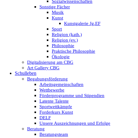
Sozialwissenschaften
Sonstige Fächer
Musik
Kunst
Kunstgalerie Jg.EF
Sport
Religion (kath.)
Religion (ev.)
Philosophie
Praktische Philosophie
Ökologie
Digitalisierung am CBG
Art Gallery CBG
Schulleben
Begabungsförderung
Arbeitsgemeinschaften
Wettbewerbe
Förderprogramme und Stipendien
Latente Talente
Sportwettkämpfe
Forderkurs Kunst
DELF
Unsere Auszeichnungen und Erfolge
Beratung
Beratungsteam