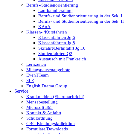
Berufs-/Studienorientierung
Laufbahnberatung
Berufs- und Studienorientierung in der Sek. I
Berufs- und Studienorientierung in der Sek. II
KAoA
Klassen- /Kursfahrten
Klassenfahrten Jg.6
Klassenfahrten Jg.8
Skifahrt/Berlinfahrt Jg.10
Studienfahrten Q2
Austausch mit Frankreich
Lernzeiten
Mittagspausenangebote
EvenTTeam
SLZ
English Drama Group
Service
Krankmelden (Elternnachricht)
Mensabestellung
Microsoft 365
Kontakt & Anfahrt
Schulordnung
CBG Kleidungskollektion
Formulare/Downloads