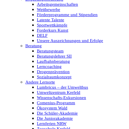
Arbeitsgemeinschaften
Wettbewerbe
Förderprogramme und Stipendien
Latente Talente
Sportwettkämpfe
Forderkurs Kunst
DELF
Unsere Auszeichnungen und Erfolge
Beratung
Beratungsteam
Beratungslehrer SII
Laufbahnberatung
Lerncoaching
Drogenprävention
Sozialraumkonzept
Andere Lernorte
Lumbricus – der Umweltbus
Umweltzentrum Krefeld
Wissenschafts-Exkursionen
Comenius-Programm
Ökosystem Wald
Die Schüler-Akademie
Die Juniorakademie
Lernferien NRW
Zooschule Krefeld