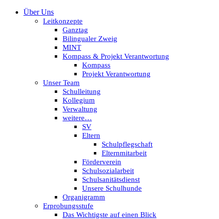
Über Uns
Leitkonzepte
Ganztag
Bilingualer Zweig
MINT
Kompass & Projekt Verantwortung
Kompass
Projekt Verantwortung
Unser Team
Schulleitung
Kollegium
Verwaltung
weitere…
SV
Eltern
Schulpflegschaft
Elternmitarbeit
Förderverein
Schulsozialarbeit
Schulsanitätsdienst
Unsere Schulhunde
Organigramm
Erprobungsstufe
Das Wichtigste auf einen Blick