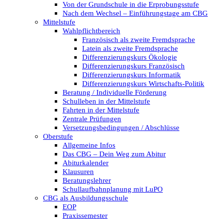
Von der Grundschule in die Erprobungsstufe
Nach dem Wechsel – Einführungstage am CBG
Mittelstufe
Wahlpflichtbereich
Französisch als zweite Fremdsprache
Latein als zweite Fremdsprache
Differenzierungskurs Ökologie
Differenzierungskurs Französisch
Differenzierungskurs Informatik
Differenzierungskurs Wirtschafts-Politik
Beratung / Individuelle Förderung
Schulleben in der Mittelstufe
Fahrten in der Mittelstufe
Zentrale Prüfungen
Versetzungsbedingungen / Abschlüsse
Oberstufe
Allgemeine Infos
Das CBG – Dein Weg zum Abitur
Abiturkalender
Klausuren
Beratungslehrer
Schullaufbahnplanung mit LuPO
CBG als Ausbildungsschule
EOP
Praxissemester