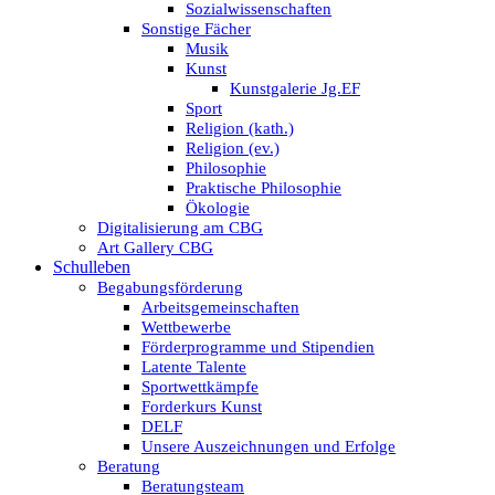
Sozialwissenschaften
Sonstige Fächer
Musik
Kunst
Kunstgalerie Jg.EF
Sport
Religion (kath.)
Religion (ev.)
Philosophie
Praktische Philosophie
Ökologie
Digitalisierung am CBG
Art Gallery CBG
Schulleben
Begabungsförderung
Arbeitsgemeinschaften
Wettbewerbe
Förderprogramme und Stipendien
Latente Talente
Sportwettkämpfe
Forderkurs Kunst
DELF
Unsere Auszeichnungen und Erfolge
Beratung
Beratungsteam