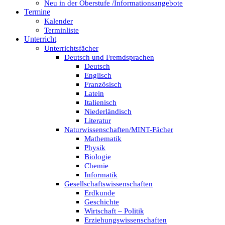
Neu in der Oberstufe /Informationsangebote
Termine
Kalender
Terminliste
Unterricht
Unterrichtsfächer
Deutsch und Fremdsprachen
Deutsch
Englisch
Französisch
Latein
Italienisch
Niederländisch
Literatur
Naturwissenschaften/MINT-Fächer
Mathematik
Physik
Biologie
Chemie
Informatik
Gesellschaftswissenschaften
Erdkunde
Geschichte
Wirtschaft – Politik
Erziehungswissenschaften