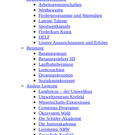
Arbeitsgemeinschaften
Wettbewerbe
Förderprogramme und Stipendien
Latente Talente
Sportwettkämpfe
Forderkurs Kunst
DELF
Unsere Auszeichnungen und Erfolge
Beratung
Beratungsteam
Beratungslehrer SII
Laufbahnberatung
Lerncoaching
Drogenprävention
Sozialraumkonzept
Andere Lernorte
Lumbricus – der Umweltbus
Umweltzentrum Krefeld
Wissenschafts-Exkursionen
Comenius-Programm
Ökosystem Wald
Die Schüler-Akademie
Die Juniorakademie
Lernferien NRW
Zooschule Krefeld