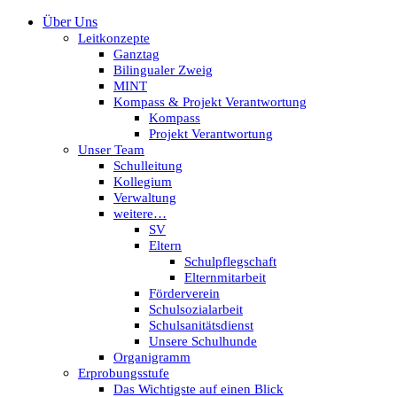
Über Uns
Leitkonzepte
Ganztag
Bilingualer Zweig
MINT
Kompass & Projekt Verantwortung
Kompass
Projekt Verantwortung
Unser Team
Schulleitung
Kollegium
Verwaltung
weitere…
SV
Eltern
Schulpflegschaft
Elternmitarbeit
Förderverein
Schulsozialarbeit
Schulsanitätsdienst
Unsere Schulhunde
Organigramm
Erprobungsstufe
Das Wichtigste auf einen Blick