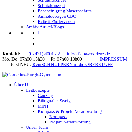
Schulbroschüre
Schutzkonzept
Bescheinigung Masernschutz
Anmeldebogen CBG
Beitritt Förderverein
Archiv Artikel/Blogs
Kontakt:
(02431) 4001 / 2
info(at)cbg-erkelenz.de
Mo.-Do. 07h00-15h30 Fr. 07h00-13h00
IMPRESSUM
Jetzt NEU:
ReinSCHNUPPERN in die OBERSTUFE
Über Uns
Leitkonzepte
Ganztag
Bilingualer Zweig
MINT
Kompass & Projekt Verantwortung
Kompass
Projekt Verantwortung
Unser Team