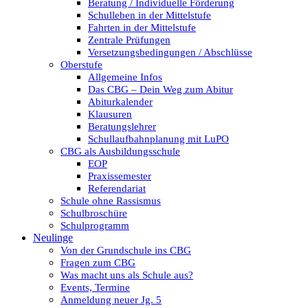
Beratung / Individuelle Förderung
Schulleben in der Mittelstufe
Fahrten in der Mittelstufe
Zentrale Prüfungen
Versetzungsbedingungen / Abschlüsse
Oberstufe
Allgemeine Infos
Das CBG – Dein Weg zum Abitur
Abiturkalender
Klausuren
Beratungslehrer
Schullaufbahnplanung mit LuPO
CBG als Ausbildungsschule
EOP
Praxissemester
Referendariat
Schule ohne Rassismus
Schulbroschüre
Schulprogramm
Neulinge
Von der Grundschule ins CBG
Fragen zum CBG
Was macht uns als Schule aus?
Events, Termine
Anmeldung neuer Jg. 5