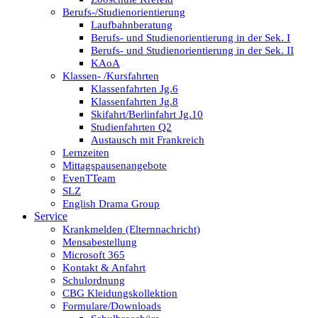
Berufs-/Studienorientierung
Laufbahnberatung
Berufs- und Studienorientierung in der Sek. I
Berufs- und Studienorientierung in der Sek. II
KAoA
Klassen- /Kursfahrten
Klassenfahrten Jg.6
Klassenfahrten Jg.8
Skifahrt/Berlinfahrt Jg.10
Studienfahrten Q2
Austausch mit Frankreich
Lernzeiten
Mittagspausenangebote
EvenTTeam
SLZ
English Drama Group
Service
Krankmelden (Elternnachricht)
Mensabestellung
Microsoft 365
Kontakt & Anfahrt
Schulordnung
CBG Kleidungskollektion
Formulare/Downloads