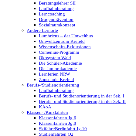
Beratungslehrer SII
Laufbahnberatung
Lerncoaching
Drogenprävention
Sozialraumkonzept
Andere Lernorte
Lumbricus – der Umweltbus
Umweltzentrum Krefeld
Wissenschafts-Exkursionen
Comenius-Programm
Ökosystem Wald
Die Schüler-Akademie
Die Juniorakademie
Lernferien NRW
Zooschule Krefeld
Berufs-/Studienorientierung
Laufbahnberatung
Berufs- und Studienorientierung in der Sek. I
Berufs- und Studienorientierung in der Sek. II
KAoA
Klassen- /Kursfahrten
Klassenfahrten Jg.6
Klassenfahrten Jg.8
Skifahrt/Berlinfahrt Jg.10
Studienfahrten Q2