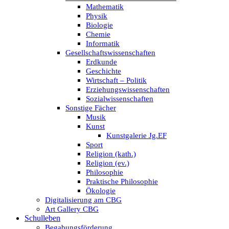
Mathematik
Physik
Biologie
Chemie
Informatik
Gesellschaftswissenschaften
Erdkunde
Geschichte
Wirtschaft – Politik
Erziehungswissenschaften
Sozialwissenschaften
Sonstige Fächer
Musik
Kunst
Kunstgalerie Jg.EF
Sport
Religion (kath.)
Religion (ev.)
Philosophie
Praktische Philosophie
Ökologie
Digitalisierung am CBG
Art Gallery CBG
Schulleben
Begabungsförderung