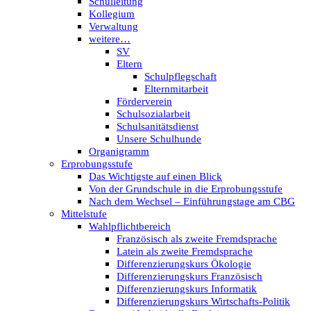
Schulleitung
Kollegium
Verwaltung
weitere…
SV
Eltern
Schulpflegschaft
Elternmitarbeit
Förderverein
Schulsozialarbeit
Schulsanitätsdienst
Unsere Schulhunde
Organigramm
Erprobungsstufe
Das Wichtigste auf einen Blick
Von der Grundschule in die Erprobungsstufe
Nach dem Wechsel – Einführungstage am CBG
Mittelstufe
Wahlpflichtbereich
Französisch als zweite Fremdsprache
Latein als zweite Fremdsprache
Differenzierungskurs Ökologie
Differenzierungskurs Französisch
Differenzierungskurs Informatik
Differenzierungskurs Wirtschafts-Politik