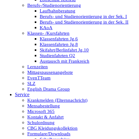
Berufs-/Studienorientierung
Laufbahnberatung
Berufs- und Studienorientierung in der Sek. I
Berufs- und Studienorientierung in der Sek. II
KAoA
Klassen- /Kursfahrten
Klassenfahrten Jg.6
Klassenfahrten Jg.8
Skifahrt/Berlinfahrt Jg.10
Studienfahrten Q2
Austausch mit Frankreich
Lernzeiten
Mittagspausenangebote
EvenTTeam
SLZ
English Drama Group
Service
Krankmelden (Elternnachricht)
Mensabestellung
Microsoft 365
Kontakt & Anfahrt
Schulordnung
CBG Kleidungskollektion
Formulare/Downloads