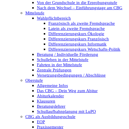
Von der Grundschule in die Erprobungsstufe
Nach dem Wechsel – Einführungstage am CBG
Mittelstufe
Wahlpflichtbereich
Französisch als zweite Fremdsprache
Latein als zweite Fremdsprache
Differenzierungskurs Ökologie
Differenzierungskurs Französisch
Differenzierungskurs Informatik
Differenzierungskurs Wirtschafts-Politik
Beratung / Individuelle Förderung
Schulleben in der Mittelstufe
Fahrten in der Mittelstufe
Zentrale Prüfungen
Versetzungsbedingungen / Abschlüsse
Oberstufe
Allgemeine Infos
Das CBG – Dein Weg zum Abitur
Abiturkalender
Klausuren
Beratungslehrer
Schullaufbahnplanung mit LuPO
CBG als Ausbildungsschule
EOP
Praxissemester