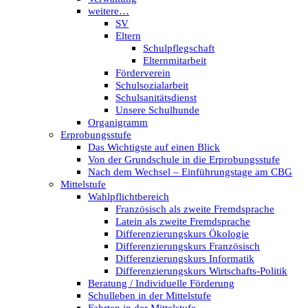
weitere…
SV
Eltern
Schulpflegschaft
Elternmitarbeit
Förderverein
Schulsozialarbeit
Schulsanitätsdienst
Unsere Schulhunde
Organigramm
Erprobungsstufe
Das Wichtigste auf einen Blick
Von der Grundschule in die Erprobungsstufe
Nach dem Wechsel – Einführungstage am CBG
Mittelstufe
Wahlpflichtbereich
Französisch als zweite Fremdsprache
Latein als zweite Fremdsprache
Differenzierungskurs Ökologie
Differenzierungskurs Französisch
Differenzierungskurs Informatik
Differenzierungskurs Wirtschafts-Politik
Beratung / Individuelle Förderung
Schulleben in der Mittelstufe