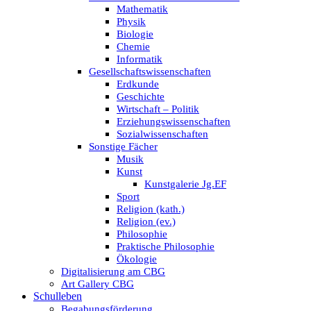
Mathematik
Physik
Biologie
Chemie
Informatik
Gesellschaftswissenschaften
Erdkunde
Geschichte
Wirtschaft – Politik
Erziehungswissenschaften
Sozialwissenschaften
Sonstige Fächer
Musik
Kunst
Kunstgalerie Jg.EF
Sport
Religion (kath.)
Religion (ev.)
Philosophie
Praktische Philosophie
Ökologie
Digitalisierung am CBG
Art Gallery CBG
Schulleben
Begabungsförderung