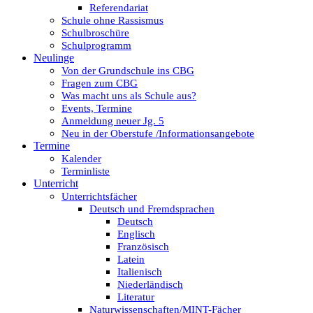
Referendariat
Schule ohne Rassismus
Schulbroschüre
Schulprogramm
Neulinge
Von der Grundschule ins CBG
Fragen zum CBG
Was macht uns als Schule aus?
Events, Termine
Anmeldung neuer Jg. 5
Neu in der Oberstufe /Informationsangebote
Termine
Kalender
Terminliste
Unterricht
Unterrichtsfächer
Deutsch und Fremdsprachen
Deutsch
Englisch
Französisch
Latein
Italienisch
Niederländisch
Literatur
Naturwissenschaften/MINT-Fächer