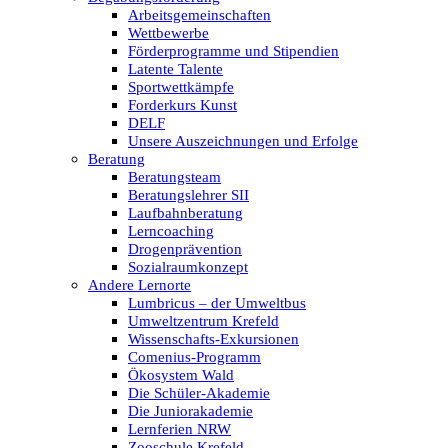
Arbeitsgemeinschaften
Wettbewerbe
Förderprogramme und Stipendien
Latente Talente
Sportwettkämpfe
Forderkurs Kunst
DELF
Unsere Auszeichnungen und Erfolge
Beratung
Beratungsteam
Beratungslehrer SII
Laufbahnberatung
Lerncoaching
Drogenprävention
Sozialraumkonzept
Andere Lernorte
Lumbricus – der Umweltbus
Umweltzentrum Krefeld
Wissenschafts-Exkursionen
Comenius-Programm
Ökosystem Wald
Die Schüler-Akademie
Die Juniorakademie
Lernferien NRW
Zooschule Krefeld