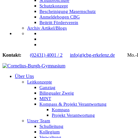
Schulbroschüre
Schutzkonzept
Bescheinigung Masernschutz
Anmeldebogen CBG
Beitritt Förderverein
Archiv Artikel/Blogs
Kontakt:
(02431) 4001 / 2
info(at)cbg-erkelenz.de
Mo.-Do.
Über Uns
Leitkonzepte
Ganztag
Bilingualer Zweig
MINT
Kompass & Projekt Verantwortung
Kompass
Projekt Verantwortung
Unser Team
Schulleitung
Kollegium
Verwaltung