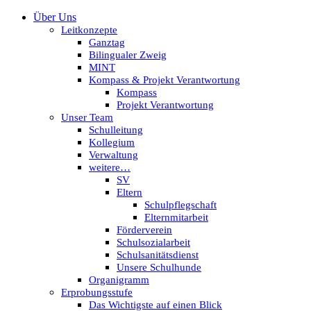
Über Uns
Leitkonzepte
Ganztag
Bilingualer Zweig
MINT
Kompass & Projekt Verantwortung
Kompass
Projekt Verantwortung
Unser Team
Schulleitung
Kollegium
Verwaltung
weitere…
SV
Eltern
Schulpflegschaft
Elternmitarbeit
Förderverein
Schulsozialarbeit
Schulsanitätsdienst
Unsere Schulhunde
Organigramm
Erprobungsstufe
Das Wichtigste auf einen Blick