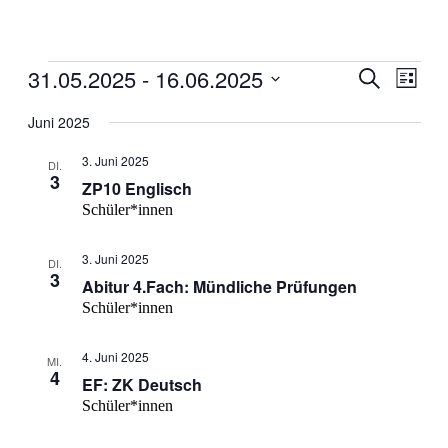
Veranstaltungen
31.05.2025
 - 
16.06.2025
Veranstal
Veran
Suche
Liste
Ansic
Suche
Datum
Navig
wählen.
Juni 2025
und
Ansichten
3. Juni 2025
DI.
3
Navigati
ZP10 Englisch
Schüler*innen
3. Juni 2025
DI.
3
Abitur 4.Fach: Mündliche Prüfungen
Schüler*innen
4. Juni 2025
MI.
4
EF: ZK Deutsch
Schüler*innen