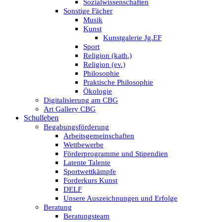
Sozialwissenschaften
Sonstige Fächer
Musik
Kunst
Kunstgalerie Jg.EF
Sport
Religion (kath.)
Religion (ev.)
Philosophie
Praktische Philosophie
Ökologie
Digitalisierung am CBG
Art Gallery CBG
Schulleben
Begabungsförderung
Arbeitsgemeinschaften
Wettbewerbe
Förderprogramme und Stipendien
Latente Talente
Sportwettkämpfe
Forderkurs Kunst
DELF
Unsere Auszeichnungen und Erfolge
Beratung
Beratungsteam