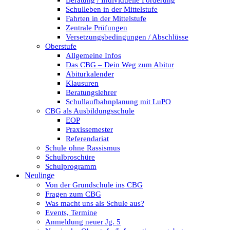
Beratung / Individuelle Förderung
Schulleben in der Mittelstufe
Fahrten in der Mittelstufe
Zentrale Prüfungen
Versetzungsbedingungen / Abschlüsse
Oberstufe
Allgemeine Infos
Das CBG – Dein Weg zum Abitur
Abiturkalender
Klausuren
Beratungslehrer
Schullaufbahnplanung mit LuPO
CBG als Ausbildungsschule
EOP
Praxissemester
Referendariat
Schule ohne Rassismus
Schulbroschüre
Schulprogramm
Neulinge
Von der Grundschule ins CBG
Fragen zum CBG
Was macht uns als Schule aus?
Events, Termine
Anmeldung neuer Jg. 5