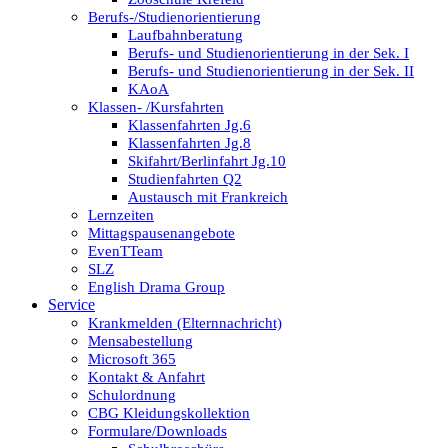
Berufs-/Studienorientierung
Laufbahnberatung
Berufs- und Studienorientierung in der Sek. I
Berufs- und Studienorientierung in der Sek. II
KAoA
Klassen- /Kursfahrten
Klassenfahrten Jg.6
Klassenfahrten Jg.8
Skifahrt/Berlinfahrt Jg.10
Studienfahrten Q2
Austausch mit Frankreich
Lernzeiten
Mittagspausenangebote
EvenTTeam
SLZ
English Drama Group
Service
Krankmelden (Elternnachricht)
Mensabestellung
Microsoft 365
Kontakt & Anfahrt
Schulordnung
CBG Kleidungskollektion
Formulare/Downloads