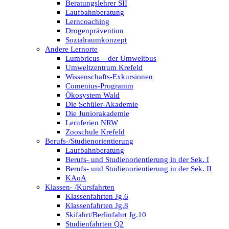
Beratungslehrer SII
Laufbahnberatung
Lerncoaching
Drogenprävention
Sozialraumkonzept
Andere Lernorte
Lumbricus – der Umweltbus
Umweltzentrum Krefeld
Wissenschafts-Exkursionen
Comenius-Programm
Ökosystem Wald
Die Schüler-Akademie
Die Juniorakademie
Lernferien NRW
Zooschule Krefeld
Berufs-/Studienorientierung
Laufbahnberatung
Berufs- und Studienorientierung in der Sek. I
Berufs- und Studienorientierung in der Sek. II
KAoA
Klassen- /Kursfahrten
Klassenfahrten Jg.6
Klassenfahrten Jg.8
Skifahrt/Berlinfahrt Jg.10
Studienfahrten Q2