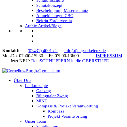
Schulbroschüre
Schutzkonzept
Bescheinigung Masernschutz
Anmeldebogen CBG
Beitritt Förderverein
Archiv Artikel/Blogs
Kontakt:
(02431) 4001 / 2
info(at)cbg-erkelenz.de
Mo.-Do. 07h00-15h30 Fr. 07h00-13h00
IMPRESSUM
Jetzt NEU:
ReinSCHNUPPERN in die OBERSTUFE
Über Uns
Leitkonzepte
Ganztag
Bilingualer Zweig
MINT
Kompass & Projekt Verantwortung
Kompass
Projekt Verantwortung
Unser Team
Schulleitung