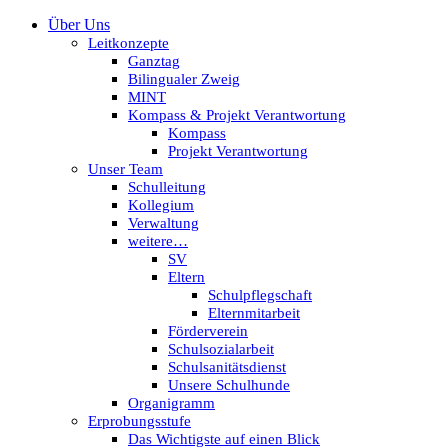
Über Uns
Leitkonzepte
Ganztag
Bilingualer Zweig
MINT
Kompass & Projekt Verantwortung
Kompass
Projekt Verantwortung
Unser Team
Schulleitung
Kollegium
Verwaltung
weitere…
SV
Eltern
Schulpflegschaft
Elternmitarbeit
Förderverein
Schulsozialarbeit
Schulsanitätsdienst
Unsere Schulhunde
Organigramm
Erprobungsstufe
Das Wichtigste auf einen Blick