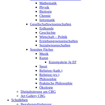
Mathematik
Physik
Biologie
Chemie
Informatik
Gesellschaftswissenschaften
Erdkunde
Geschichte
Wirtschaft – Politik
Erziehungswissenschaften
Sozialwissenschaften
Sonstige Fächer
Musik
Kunst
Kunstgalerie Jg.EF
Sport
Religion (kath.)
Religion (ev.)
Philosophie
Praktische Philosophie
Ökologie
Digitalisierung am CBG
Art Gallery CBG
Schulleben
Begabungsförderung