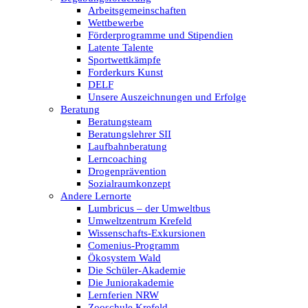
Arbeitsgemeinschaften
Wettbewerbe
Förderprogramme und Stipendien
Latente Talente
Sportwettkämpfe
Forderkurs Kunst
DELF
Unsere Auszeichnungen und Erfolge
Beratung
Beratungsteam
Beratungslehrer SII
Laufbahnberatung
Lerncoaching
Drogenprävention
Sozialraumkonzept
Andere Lernorte
Lumbricus – der Umweltbus
Umweltzentrum Krefeld
Wissenschafts-Exkursionen
Comenius-Programm
Ökosystem Wald
Die Schüler-Akademie
Die Juniorakademie
Lernferien NRW
Zooschule Krefeld