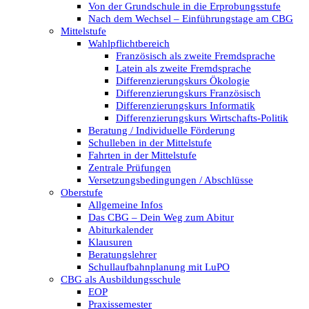
Von der Grundschule in die Erprobungsstufe
Nach dem Wechsel – Einführungstage am CBG
Mittelstufe
Wahlpflichtbereich
Französisch als zweite Fremdsprache
Latein als zweite Fremdsprache
Differenzierungskurs Ökologie
Differenzierungskurs Französisch
Differenzierungskurs Informatik
Differenzierungskurs Wirtschafts-Politik
Beratung / Individuelle Förderung
Schulleben in der Mittelstufe
Fahrten in der Mittelstufe
Zentrale Prüfungen
Versetzungsbedingungen / Abschlüsse
Oberstufe
Allgemeine Infos
Das CBG – Dein Weg zum Abitur
Abiturkalender
Klausuren
Beratungslehrer
Schullaufbahnplanung mit LuPO
CBG als Ausbildungsschule
EOP
Praxissemester