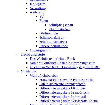
Kollegium
Verwaltung
weitere…
SV
Eltern
Schulpflegschaft
Elternmitarbeit
Förderverein
Schulsozialarbeit
Schulsanitätsdienst
Unsere Schulhunde
Organigramm
Erprobungsstufe
Das Wichtigste auf einen Blick
Von der Grundschule in die Erprobungsstufe
Nach dem Wechsel – Einführungstage am CBG
Mittelstufe
Wahlpflichtbereich
Französisch als zweite Fremdsprache
Latein als zweite Fremdsprache
Differenzierungskurs Ökologie
Differenzierungskurs Französisch
Differenzierungskurs Informatik
Differenzierungskurs Wirtschafts-Politik